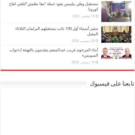
مستقبل وطن ببلبيس يقود حملة “معا نطمئن”لتلقي لقاح
كورونا
13 نوفمبر، 2021
ننشر أسماء أول 100 نائب يستقبلهم البرلمان الثلاثاء
المقبل
20 ديسمبر، 2020
أبناء المرحوم غريب عبدالمنعم يتقدمون بالتهنئة لـ«نواب
السويس»
13 ديسمبر، 2020
تابعنا على فيسبوك