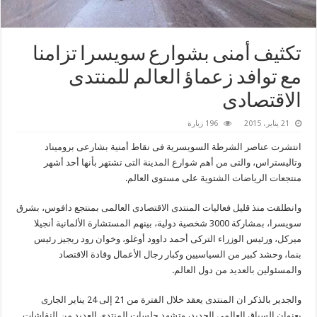
تكثيف أمنى بشوارع سويسرا تزامنا
مع توافد زعماؤ العالم للمنتدى
الاقتصادى
21 يناير، 2015
196 زيارة
انتشرت عناصر الشرطة السويسرية فى نقاط أمنية بشارعى بروميناد
وتاليستراس، والتى من أهم شوارع المدينة التى تشتهر بأنها أحد أشهر
منتجعات الرياضات الشتوية على مستوى العالم.
وانطلقت منذ قليل فعاليات المنتدى الاقتصادى العالمى بمنتجع دافوس، بشرق
سويسرا، بمشاركة 3000 شخصية دولية، بينهم المستشارة الألمانية أنجيلا
ميركل، ورئيس الوزراء التركى أحمد داوود أوغلو، وخوان رود ريجيز رئيس
بنما، وحشد كبير من السياسيين وكبار رجال الأعمال وقادة الاقتصاد
والمسئولين بالعديد من دول العالم.
والجدير بالذكر ان المنتدى يعقد خلال الفترة من 21 إلى 24 يناير الجارى
بعنوان السياق العالمى الجديد، وتشهد جلسات المنتدى العديد من النقاشات