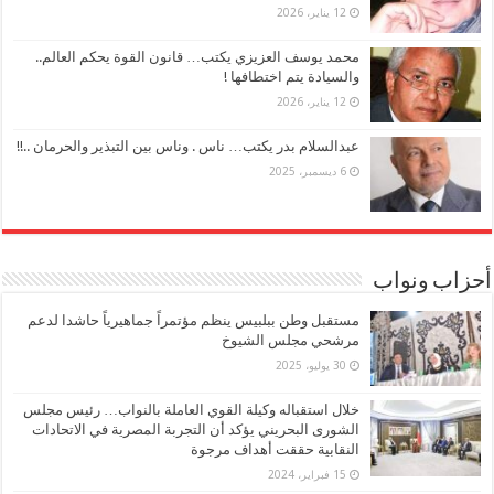
12 يناير، 2026
محمد يوسف العزيزي يكتب… قانون القوة يحكم العالم..
والسيادة يتم اختطافها !
12 يناير، 2026
عبدالسلام بدر يكتب… ناس . وناس بين التبذير والحرمان ..!!
6 ديسمبر، 2025
أحزاب ونواب
مستقبل وطن ببلبيس ينظم مؤتمراً جماهيرياً حاشدا لدعم
مرشحي مجلس الشيوخ
30 يوليو، 2025
خلال استقباله وكيلة القوي العاملة بالنواب… رئيس مجلس
الشورى البحريني يؤكد أن التجربة المصرية في الاتحادات
النقابية حققت أهداف مرجوة
15 فبراير، 2024