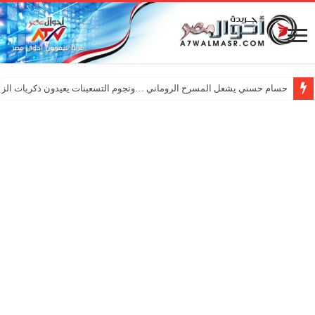
حسام حسني يشعل المسرح الروماني …ونجوم التسعينات يعيدون ذكريات الزم