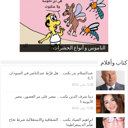
صورة كاركاتيرية
صورة كاركاتيرية
الناموس و أنواع الحشرات
الموظفين بعد ارتفاع الأسعار
ارتفاع نسبة الطلاق في مصر
كتاب وأقلام
عبدالسلام بدر يكتب… هل فرَّط عبدالناصر في السودان
؟..!!
12 يناير، 2026
دينا شرف الدين تكتب… مصر على مر العصور.. مصر
الأيوبية 3
12 يناير، 2026
ابراهيم الصياد يكتب… الشفافية والاستقلالية شرط نجاح
تعلُّم الديمقراطية!