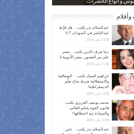
 كاركاتيرية
 كاركاتيرية
موس و أنواع الحشرات
ظفين بعد ارتفاع الأسعار
اع نسبة الطلاق في مصر
وأقلام
عبدالسلام بدر يكتب… هل فرَّط
عبدالناصر في السودان ؟..!!
12 يناير، 2026
دينا شرف الدين تكتب… مصر
على مر العصور.. مصر الأيوبية 3
12 يناير، 2026
ابراهيم الصياد يكتب… الشفافية
والاستقلالية شرط نجاح تعلُّم
الديمقراطية!
12 يناير، 2026
محمد يوسف العزيزي يكتب…
قانون القوة يحكم العالم..
والسيادة يتم اختطافها !
12 يناير، 2026
عبدالسلام بدر يكتب… ناس .