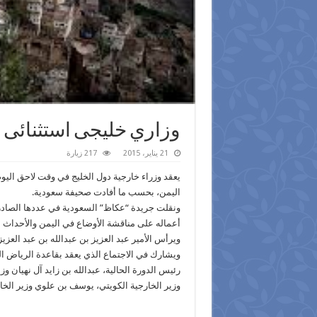
وزاري خليجى استثنائى ‫‬
21 يناير، 2015
217 زيارة
يعقد وزراء خارجية دول الخليج في وقت لاحق اليوم
اليمن، بحسب ما أفادت صحيفة سعودية.
ونقلت جريدة “عكاظ” السعودية في عددها الصادر
أعماله على مناقشة الأوضاع في اليمن والأحداث ال
ويرأس الأمير عبد العزيز بن عبدالله بن عبد العزي
ويشارك في الاجتماع الذي يعقد بقاعدة الرياض ا
رئيس الدورة الحالية، عبدالله بن زايد آل نهيان وز
وزير الخارجية الكويتي، يوسف بن علوي وزير الخار