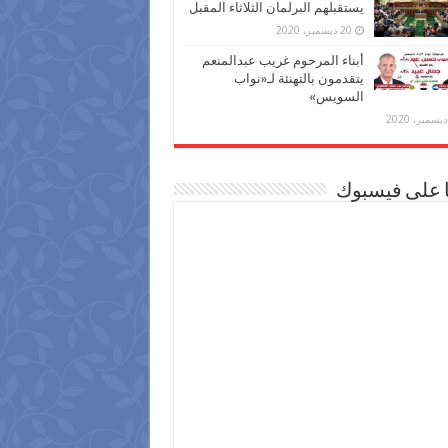
يستقبلهم البرلمان الثلاثاء المقبل
20 ديسمبر، 2020
أبناء المرحوم غريب عبدالمنعم
يتقدمون بالتهنئة لـ«نواب
السويس»
ا على فيسبوك