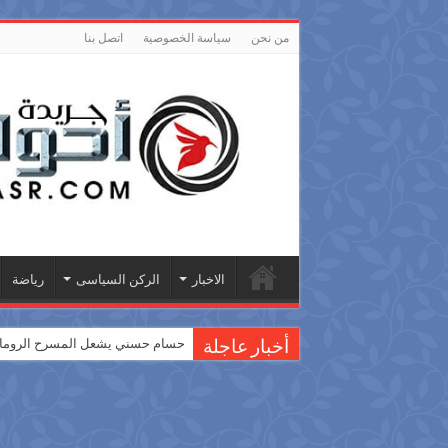
من نحن
سياسة الخصوصية
اتصل بنا
الاخبار
الركن السياسى
رياضة
حسام حسني يشعل المسرح الروماني
أخبار عاجلة