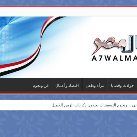
حوادث وقضايا
مرأة وطفل
اقتصاد وأعمال
فن ونجوم
 …ونجوم التسعينات يعيدون ذكريات الزمن الجميل