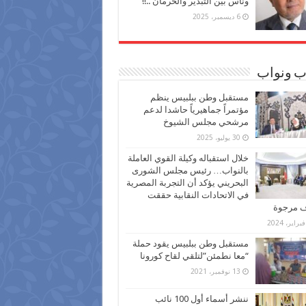
وناس بين التبذير والحرمان ..!!
6 ديسمبر، 2025
ب ونواب
مستقبل وطن ببلبيس ينظم
مؤتمراً جماهيرياً حاشدا لدعم
مرشحي مجلس الشيوخ
30 يوليو، 2025
خلال استقباله وكيلة القوي العاملة
بالنواب… رئيس مجلس الشورى
البحريني يؤكد أن التجربة المصرية
في الاتحادات النقابية حققت
ف مرجوة
مستقبل وطن ببلبيس يقود حملة
“معا نطمئن”لتلقي لقاح كورونا
13 نوفمبر، 2021
ننشر أسماء أول 100 نائب