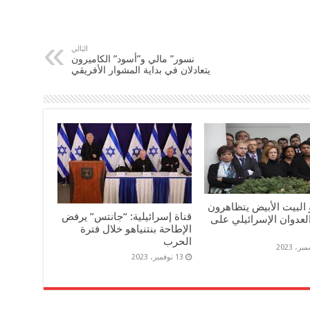
التالي
نسور” مالي و”أسود” الكاميرون
يتعادلان في بداية المشوار الأفريقي
البيت الأبيض يتظاهرون
قناة إسرائيلية: “جانتس” يرفض
عدوان الإسرائيلي على
الإطاحة بنتنياهو خلال فترة
الحرب
13 نوفمبر، 2023