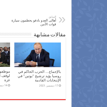
السابق
أهالى العدو بادفو يحطمون سيارة
قوات الأمن
مقالات مشابهة
موظفو 
بالإجماع… الحزب الحاكم في
لوقف ال
روسيا يؤيد ترشيح “بوتين” في
غزة
الإنتخابات القادمة
14 ديسمبر، 2023
17 ديسمبر، 2023