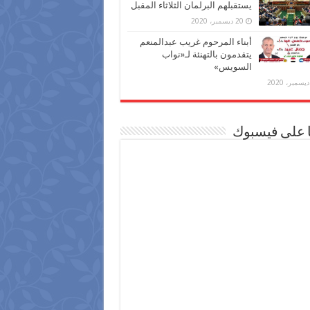
يستقبلهم البرلمان الثلاثاء المقبل
20 ديسمبر، 2020
أبناء المرحوم غريب عبدالمنعم
يتقدمون بالتهنئة لـ«نواب
السويس»
ا على فيسبوك