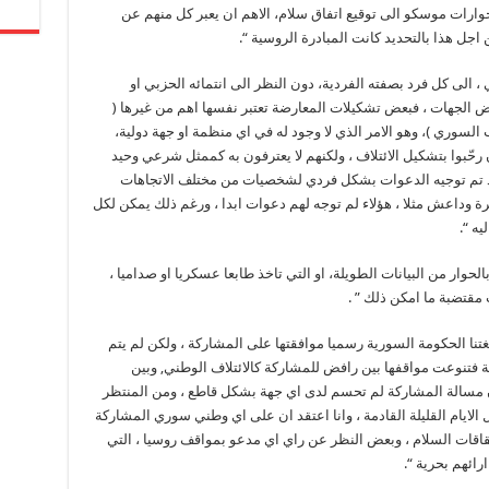
د حوارات موسكو الى توقيع اتفاق سلام، الاهم ان يعبر كل منهم عن
 اجل هذا بالتحديد كانت المبادرة الروسية “.
ى كل فرد بصفته الفردية، دون النظر الى انتمائه الحزبي او
بعض الجهات ، فبعض تشكيلات المعارضة تعتبر نفسها اهم من غيرها (
لسوري )، وهو الامر الذي لا وجود له في اي منظمة او جهة دولية،
 رحّبوا بتشكيل الائتلاف ، ولكنهم لا يعترفون به كممثل شرعي وحيد
د تم توجيه الدعوات بشكل فردي لشخصيات من مختلف الاتجاهات
 وداعش مثلا ، هؤلاء لم توجه لهم دعوات ابدا ، ورغم ذلك يمكن لكل
ه “.
وار من البيانات الطويلة، او التي تاخذ طابعا عسكريا او صداميا ،
 مقتضبة ما امكن ذلك ” .
تنا الحكومة السورية رسميا موافقتها على المشاركة ، ولكن لم يتم
ة فتنوعت مواقفها بين رافض للمشاركة كالائتلاف الوطني, وبين
ن مسالة المشاركة لم تحسم لدى اي جهة بشكل قاطع ، ومن المنتظر
الايام القليلة القادمة ، وانا اعتقد ان على اي وطني سوري المشاركة
قاقات السلام ، وبعض النظر عن راي اي مدعو بمواقف روسيا ، التي
رائهم بحرية “.