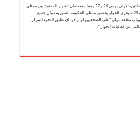
كما واشار البروفيسور ان الحوار سيجري على مرحلتين، الاولى يومي 26 و 27 وهما مخصصان للحوار المفتوح بين ممثلي
اطياف المعارضة ، وفي المرحلة الثانية يومي 28 و 29 سيجري الحوار بحضور ممثلي الحكومة السورية ، وان جميع
اب مغلقة ، وان “على الصحفيين لو ارادوا اي تعليق اللجوء للمركز
كامل من فعاليات الحوار “.