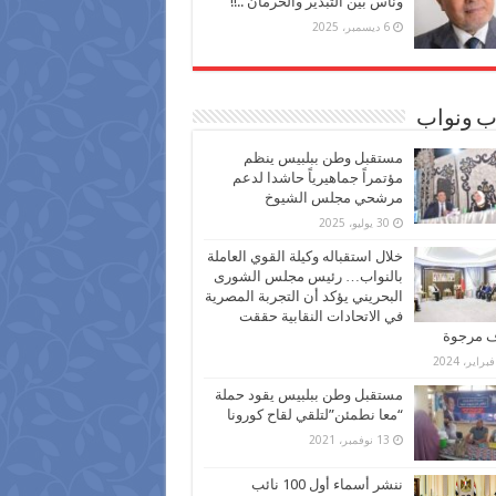
وناس بين التبذير والحرمان ..!!
6 ديسمبر، 2025
ب ونواب
مستقبل وطن ببلبيس ينظم
مؤتمراً جماهيرياً حاشدا لدعم
مرشحي مجلس الشيوخ
30 يوليو، 2025
خلال استقباله وكيلة القوي العاملة
بالنواب… رئيس مجلس الشورى
البحريني يؤكد أن التجربة المصرية
في الاتحادات النقابية حققت
ف مرجوة
مستقبل وطن ببلبيس يقود حملة
“معا نطمئن”لتلقي لقاح كورونا
13 نوفمبر، 2021
ننشر أسماء أول 100 نائب