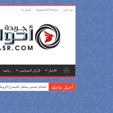
من نحن
سياسة الخصوصية
اتصل بنا
الاخبار
الركن السياسى
رياضة
حسام حسني يشعل المسرح الروماني
أخبار عاجلة