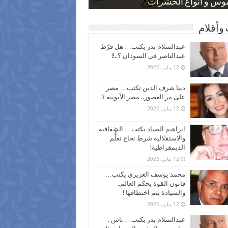
 كاركاتيرية
 كاركاتيرية
موس و أنواع الحشرات
ظفين بعد ارتفاع الأسعار
اع نسبة الطلاق في مصر
وأقلام
عبدالسلام بدر يكتب… هل فرَّط
عبدالناصر في السودان ؟..!!
12 يناير، 2026
دينا شرف الدين تكتب… مصر
على مر العصور.. مصر الأيوبية 3
12 يناير، 2026
ابراهيم الصياد يكتب… الشفافية
والاستقلالية شرط نجاح تعلُّم
الديمقراطية!
12 يناير، 2026
محمد يوسف العزيزي يكتب…
قانون القوة يحكم العالم..
والسيادة يتم اختطافها !
12 يناير، 2026
عبدالسلام بدر يكتب… ناس .