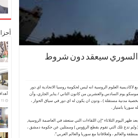
أحزا
ر السوري سيعقد دون شروط
 لاكاديمية العلوم الروسية انه ليس لحكومة روسيا الاتحادية اي دور
أهدا
سكو يوم السادس والعشرين من كانون الثاني / يناير الجاري، وأن
شخصية مدنية مستقلة ) ، ودون ان يكون له اي دور في سياق الحوار ،
15 فبراير، 2024
سوريا بامتياز .
ظهر اليوم الثلاثاء “إن اللقاءات التي ستعقد في العاصمة الروسية,
ولم تدع تلك التي تقوم بقطع الرؤوس ) وممثلين عن حكومة دمشق ،
طقة والعالم ، ولعلاقاتنا مع سوريا والعالم العربي”.