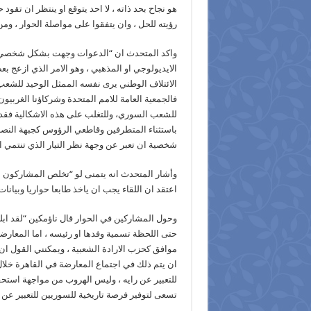
هو نجاح بحد ذاته ، لا احد يتوقع او ينتظر ان تقو
رؤيته للحل ، وان يتفقوا على مواصلة الحوار ، ومن
واكد المتحدث ان “الدعوات وجهت بشكل شخصي ، ال
الايديولوجي او المذهبي ، وهو الامر الذي ازعج 
الائتلاف الوطني يرى نفسه الممثل الوحيد للشعب ا
فالجمعية العامة للامم المتحدة وشركاؤنا الغربيون
للشعب السوري، وللتغلب على هذه الاشكالية فق
باستثناء المتطرفين وقاطعي الرؤوس كجبهة النصرة
شخصية ان تعبر عن وجهة نظر التيار الذي تنتمي الي
وأشار المتحدث انه يتمنى لو “تخلص المشاركون بالح
اعتقد ان اللقاء يجب ان ياخذ طابعا حواريا وبيانات
وحول المشاركين في الحوار قال ناؤمكين “لقد ابلغ
حتى اللحظة تسمية وفدها او رئيسه ، اما المعارض
موافق كحزب الارادة الشعبية ، ويمكنني القول ا
ان يتم ذلك في اجتماع المعارضة في القاهرة خلال 
للتعبير عن رايه ، وليس الهروب من مواجهة استح
تسعى لتوفير فرصة تاريخية للسوريين للتعبير عن ا