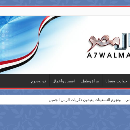
حوادث وقضايا
مرأة وطفل
اقتصاد وأعمال
فن ونجوم
 …ونجوم التسعينات يعيدون ذكريات الزمن الجميل