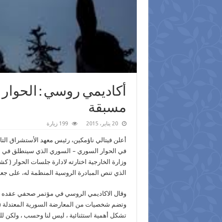
أكاديمي روسي : الحوا
مسبقة
20 يناير، 2015
199 زيارة
أعلن فيتالي ناؤمكين، رئيس معهد الأستشراق التابع
في الحوار السوري – السوري الذي سينطلق في مو
وزارة الخارجية اختارته لادارة جلسات الحوار ( ك
الذي تنص المبادرة الروسية المنظمة له، على جعله 
وقال الاكاديمي الروسي في مؤتمر صحفي عقده بعد 
وتضم شخصيات من المعارضة السورية المعتدلة ( 
تشكل أهمية استثنائية ، ليس لنا وحسب ، ولكن للمن