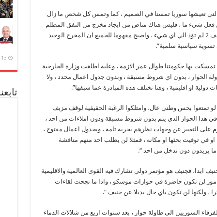
ة التي تعيشها سوريا تمسنا في الصميم ، كما وتمس كل شخص ما زال
ن فعل شيء ما ، فليس هناك مناص من ايجاد مخرج من النفق المظلم
الذي وصلت اليه الازمة السورية ، ومعروف ان جنيف 2 لم تؤد الي اي شيء ، واصبح مفهوما للجميع ان المخرج الوحيد
 تسوية سياسية سلمية”.
13 ديسمبر، 2020
تمسكت بها حكومتنا طوال عمر الازمة ، وعليه اطلقت وزارة الخارجية
ولة الحوار ، بدون اي شروط مسبقة ، وبدون جدول اعمال محدد ، ولا
 دولية او اقليمية ، وهنا تختلف هذه المبادرة عما سبقها”.
تابعن
لو تمتعوا بحس وطني عال، وامتلكوا الرغبة الحقيقية لوقف مزيف
 في هذا الحوار الذي يتم بدون شروط مسبقة ودون املاءات من احد ،
م على التعبير عن وجهات نظرهم بحرية تامة ، وبجدول اعمال مفتوح ،
و في توقيت بحثها او مكانه ، فمثلا لن يطلب احد منهم مناقشة
ما يريدون دون تدخل من احد “.
نيف ابدا، فجنيف هو مؤتمر دولي تشارك فيه القوى العالمية والاقليمية
 امور لن تكون حاضرة في حوارات موسكو ، واذا ما نجحت لقاءات
فرقاء السوريين الى طاولة حوار ، بعد سنوات اربع من شلالات الدماء