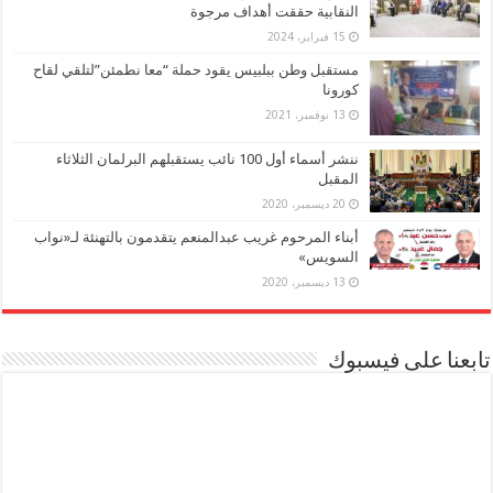
النقابية حققت أهداف مرجوة
15 فبراير، 2024
مستقبل وطن ببلبيس يقود حملة “معا نطمئن”لتلقي لقاح
كورونا
13 نوفمبر، 2021
ننشر أسماء أول 100 نائب يستقبلهم البرلمان الثلاثاء
المقبل
20 ديسمبر، 2020
أبناء المرحوم غريب عبدالمنعم يتقدمون بالتهنئة لـ«نواب
السويس»
13 ديسمبر، 2020
تابعنا على فيسبوك