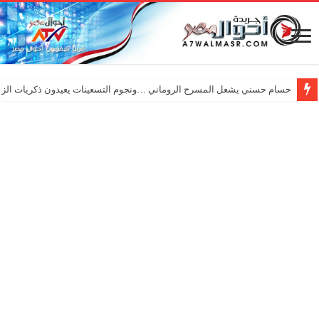
حسام حسني يشعل المسرح الروماني …ونجوم التسعينات يعيدون ذكريات الزم