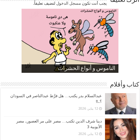
اترك تعليقاً
يجب أنت تكون
مسجل الدخول
لتضيف تعليقاً.
صورة كاركاتيرية
صورة كاركاتيرية
الناموس و أنواع الحشرات
الموظفين بعد ارتفاع الأسعار
ارتفاع نسبة الطلاق في مصر
كتاب وأقلام
عبدالسلام بدر يكتب… هل فرَّط عبدالناصر في السودان
؟..!!
12 يناير، 2026
دينا شرف الدين تكتب… مصر على مر العصور.. مصر
الأيوبية 3
12 يناير، 2026