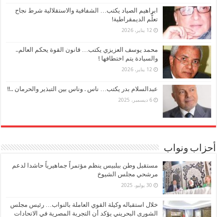
ابراهيم الصياد يكتب… الشفافية والاستقلالية شرط نجاح
تعلُّم الديمقراطية!
12 يناير، 2026
محمد يوسف العزيزي يكتب… قانون القوة يحكم العالم..
والسيادة يتم اختطافها !
12 يناير، 2026
عبدالسلام بدر يكتب… ناس . وناس بين التبذير والحرمان ..!!
6 ديسمبر، 2025
أحزاب ونواب
مستقبل وطن ببلبيس ينظم مؤتمراً جماهيرياً حاشدا لدعم
مرشحي مجلس الشيوخ
30 يوليو، 2025
خلال استقباله وكيلة القوي العاملة بالنواب… رئيس مجلس
الشورى البحريني يؤكد أن التجربة المصرية في الاتحادات