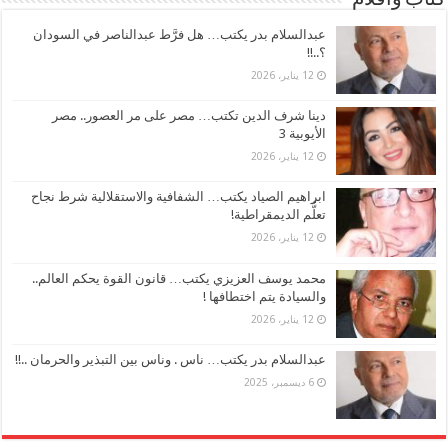
كتاب وأقلام
عبدالسلام بدر يكتب… هل فرَّط عبدالناصر في السودان
؟..!!
12 يناير، 2026
دينا شرف الدين تكتب… مصر على مر العصور.. مصر
الأيوبية 3
12 يناير، 2026
ابراهيم الصياد يكتب… الشفافية والاستقلالية شرط نجاح
تعلُّم الديمقراطية!
12 يناير، 2026
محمد يوسف العزيزي يكتب… قانون القوة يحكم العالم..
والسيادة يتم اختطافها !
12 يناير، 2026
عبدالسلام بدر يكتب… ناس . وناس بين التبذير والحرمان ..!!
6 ديسمبر، 2025