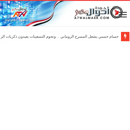
حسام حسني يشعل المسرح الروماني …ونجوم التسعينات يعيدون ذكريات الزم