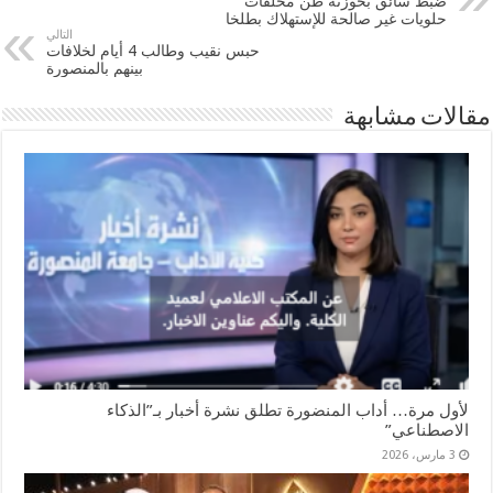
ضبط سائق بحوزته طن مخلفات
حلويات غير صالحة للإستهلاك بطلخا
التالي
حبس نقيب وطالب 4 أيام لخلافات
بينهم بالمنصورة
مقالات مشابهة
لأول مرة… أداب المنضورة تطلق نشرة أخبار بـ”الذكاء
الاصطناعي”
3 مارس، 2026