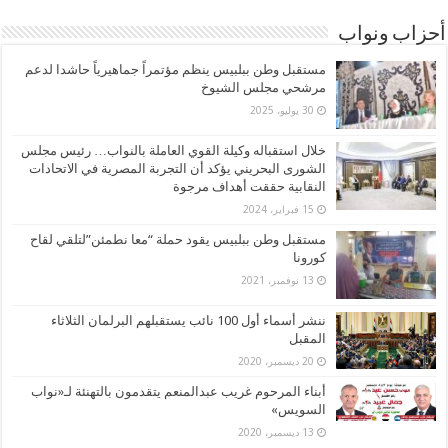
أحزاب ونواب
مستقبل وطن ببلبيس ينظم مؤتمراً جماهيرياً حاشدا لدعم
مرشحي مجلس الشيوخ
30 يوليو، 2025
خلال استقباله وكيلة القوي العاملة بالنواب… رئيس مجلس
الشورى البحريني يؤكد أن التجربة المصرية في الاتحادات
النقابية حققت أهداف مرجوة
15 فبراير، 2024
مستقبل وطن ببلبيس يقود حملة “معا نطمئن”لتلقي لقاح
كورونا
13 نوفمبر، 2021
ننشر أسماء أول 100 نائب يستقبلهم البرلمان الثلاثاء
المقبل
20 ديسمبر، 2020
أبناء المرحوم غريب عبدالمنعم يتقدمون بالتهنئة لـ«نواب
السويس»
13 ديسمبر، 2020