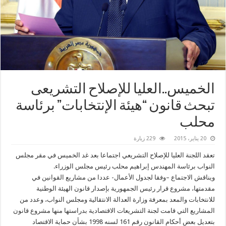
الخميس..العليا للإصلاح التشريعى
تبحث قانون “هيئة الإنتخابات” برئاسة
محلب
20 يناير، 2015
229 زيارة
تعقد اللجنة العليا للإصلاح التشريعي اجتماعا بعد غد الخميس في مقر مجلس
النواب برئاسة المهندس إبراهيم محلب رئيس مجلس الوزراء.
ويناقش الاجتماع –وفقا لجدول الأعمال- عددا من مشاريع القوانين في
مقدمتها، مشروع قرار رئيس الجمهورية بإصدار قانون الهيئة الوطنية
للانتخابات والمعد بمعرفة وزارة العدالة الانتقالية ومجلس النواب، وعدد من
المشاريع التي قامت لجنة التشريعات الاقتصادية بدراستها منها مشروع قانون
بتعديل بعض أحكام القانون رقم 161 لسنه 1998 بشأن حماية الاقتصاد