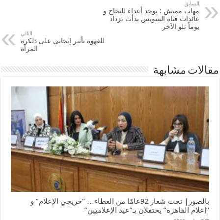
السابق
مهاب مميش : يوجد أعداء للنجاح و
عائدات قناة السويس بدأت تزداد
يوماً تلو الآخر
التالي
للقهوة تأثير إيجابى على ذلكرة
المرأة
مقالات مشابهة
بالصور| تحت شعار 92عامًا من العطاء… “خريجي الإعلام” و
“إعلام القاهرة” يحتفلان بـ”عيد الإعلاميين”