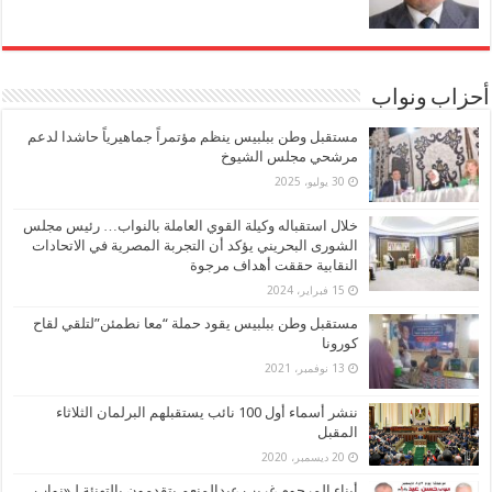
أحزاب ونواب
مستقبل وطن ببلبيس ينظم مؤتمراً جماهيرياً حاشدا لدعم
مرشحي مجلس الشيوخ
30 يوليو، 2025
خلال استقباله وكيلة القوي العاملة بالنواب… رئيس مجلس
الشورى البحريني يؤكد أن التجربة المصرية في الاتحادات
النقابية حققت أهداف مرجوة
15 فبراير، 2024
مستقبل وطن ببلبيس يقود حملة “معا نطمئن”لتلقي لقاح
كورونا
13 نوفمبر، 2021
ننشر أسماء أول 100 نائب يستقبلهم البرلمان الثلاثاء
المقبل
20 ديسمبر، 2020
أبناء المرحوم غريب عبدالمنعم يتقدمون بالتهنئة لـ«نواب