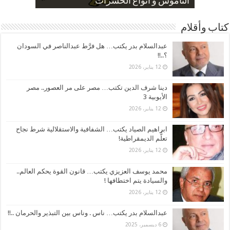
صورة كاركاتيرية
صورة كاركاتيرية
الناموس و أنواع الحشرات
الموظفين بعد ارتفاع الأسعار
ارتفاع نسبة الطلاق في مصر
كتاب وأقلام
عبدالسلام بدر يكتب… هل فرَّط عبدالناصر في السودان
؟..!!
12 يناير، 2026
دينا شرف الدين تكتب… مصر على مر العصور.. مصر
الأيوبية 3
12 يناير، 2026
ابراهيم الصياد يكتب… الشفافية والاستقلالية شرط نجاح
تعلُّم الديمقراطية!
12 يناير، 2026
محمد يوسف العزيزي يكتب… قانون القوة يحكم العالم..
والسيادة يتم اختطافها !
12 يناير، 2026
عبدالسلام بدر يكتب… ناس . وناس بين التبذير والحرمان ..!!
6 ديسمبر، 2025