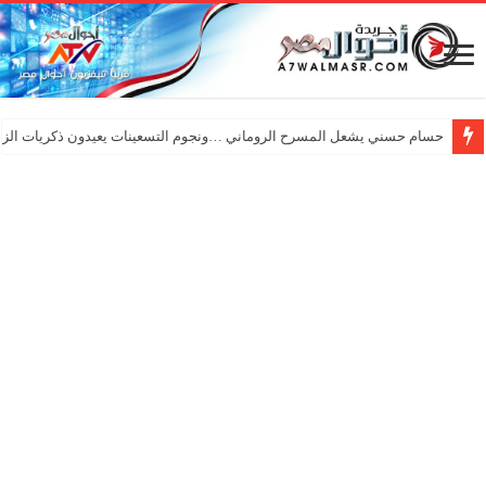
حسام حسني يشعل المسرح الروماني …ونجوم التسعينات يعيدون ذكريات الزم