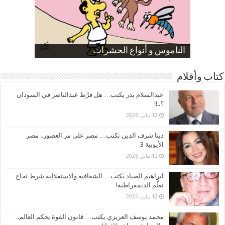
صورة كاركاتيرية
صورة كاركاتيرية
الناموس و أنواع الحشرات
الموظفين بعد ارتفاع الأسعار
ارتفاع نسبة الطلاق في مصر
كتاب وأقلام
عبدالسلام بدر يكتب… هل فرَّط عبدالناصر في السودان
؟..!!
12 يناير، 2026
دينا شرف الدين تكتب… مصر على مر العصور.. مصر
الأيوبية 3
12 يناير، 2026
ابراهيم الصياد يكتب… الشفافية والاستقلالية شرط نجاح
تعلُّم الديمقراطية!
12 يناير، 2026
محمد يوسف العزيزي يكتب… قانون القوة يحكم العالم..