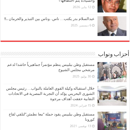
والسيادة يتم اختطافها !
12 يناير، 2026
عبدالسلام بدر يكتب… ناس . وناس بين التبذير والحرمان ..!!
6 ديسمبر، 2025
أحزاب ونواب
مستقبل وطن ببلبيس ينظم مؤتمراً جماهيرياً حاشدا لدعم
مرشحي مجلس الشيوخ
30 يوليو، 2025
خلال استقباله وكيلة القوي العاملة بالنواب… رئيس مجلس
الشورى البحريني يؤكد أن التجربة المصرية في الاتحادات
النقابية حققت أهداف مرجوة
15 فبراير، 2024
مستقبل وطن ببلبيس يقود حملة “معا نطمئن”لتلقي لقاح
كورونا
13 نوفمبر، 2021