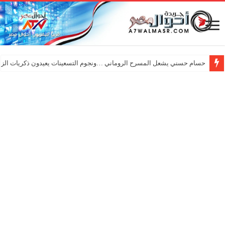
حسام حسني يشعل المسرح الروماني …ونجوم التسعينات يعيدون ذكريات الزم