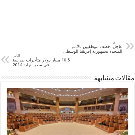
السابق
‫‏عاجل‬..خطف موظفيين بالأمم
المتحدة بجمهورية إفريقيا الوسطى
التالي
10.5 مليار دولار متأخرات ضريبية
فى ‫‏مصر‬ بنهاية 2014
مقالات مشابهة