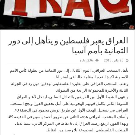
‫‏العراق‬ يعبر ‫‏فلسطين‬ و يتأهل إلى دور
الثمانية بأمم آسيا
20 يناير، 2015
236 زيارة
تأهل المنتخب العراقي، اليوم الثلاثاء، إلى دور الثمانية من بطولة كأس الأمم
الآسيوية لكرة القدم المقامة حاليا في أستراليا.
وتغلب المنتخب العراقي على نظيره الفلسطيني بهدفين دون رد في الجولة
الثالثة والأخيرة للمجموعة الرابعة من البطولة.
وانتهى الشوط الأول بين الفريقين بالتعادل السلبي، ليدخل لاعبو العراق
الشوط الثاني بكامل قوتهم الهجومية على أمل تحقيق الفوز، ونجح المنتخب
العراقي في تسجيل الهدف الأول عن طريق يونس محمود في الدقيقة 49.
وأضاف المنتخب العراقي هدفه الثاني عن طريق أحمد ياسين في الدقيقة 89.
وبهذا الفوز، ارتفع رصيد العراق إلى 6 نقاط في المركز الثاني، بينما تذيل
المنتخب الفلسطيني المجموعة بلا رصيد من النقاط.