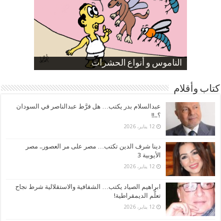
صورة كاركاتيرية
صورة كاركاتيرية
الناموس و أنواع الحشرات
الموظفين بعد ارتفاع الأسعار
ارتفاع نسبة الطلاق في مصر
كتاب وأقلام
عبدالسلام بدر يكتب… هل فرَّط عبدالناصر في السودان
؟..!!
12 يناير، 2026
دينا شرف الدين تكتب… مصر على مر العصور.. مصر
الأيوبية 3
12 يناير، 2026
ابراهيم الصياد يكتب… الشفافية والاستقلالية شرط نجاح
تعلُّم الديمقراطية!
12 يناير، 2026