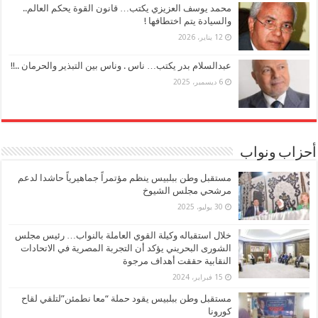
محمد يوسف العزيزي يكتب… قانون القوة يحكم العالم..
والسيادة يتم اختطافها !
12 يناير، 2026
عبدالسلام بدر يكتب… ناس . وناس بين التبذير والحرمان ..!!
6 ديسمبر، 2025
أحزاب ونواب
مستقبل وطن ببلبيس ينظم مؤتمراً جماهيرياً حاشدا لدعم
مرشحي مجلس الشيوخ
30 يوليو، 2025
خلال استقباله وكيلة القوي العاملة بالنواب… رئيس مجلس
الشورى البحريني يؤكد أن التجربة المصرية في الاتحادات
النقابية حققت أهداف مرجوة
15 فبراير، 2024
مستقبل وطن ببلبيس يقود حملة “معا نطمئن”لتلقي لقاح
كورونا