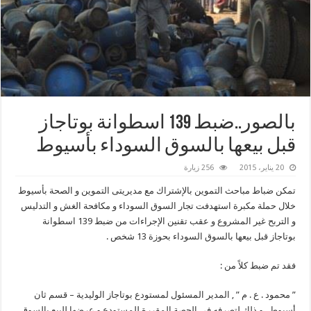
بالصور..ضبط 139 اسطوانة بوتاجاز
قبل بيعها بالسوق السوداء بأسيوط
20 يناير، 2015
256 زيارة
تمكن ضباط مباحث التموين بالإشتراك مع مديريتى التموين و الصحة بأسيوط
خلال حملة مكبرة استهدفت تجار السوق السوداء و مكافحة الغش و التدليس
و التربح غير المشروع و عقب تقنين الإجراءات من ضبط 139 اسطوانة
بوتاجاز قبل بيعها بالسوق السوداء بحوزة 13 شخص .
فقد تم ضبط كلاً من :
” محمود . ع . م ” , المدير المسئول لمستودع بوتاجاز الوليدية – قسم ثان
أسيوط , و ذلك لتصرفه فى الحصة المقررة للمستودع و عرضها للبيع بالسوق