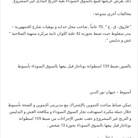
ذلك بغرض عرضها للبيع بالسوق السوداء بغية التربح المادى غير المشروع .
مخالفات أخرى متنوعة :
” فاروق . ق . ع ” , 70 عاماً , صاحب محل حدايد و بوهيات شارع الجمهورية –
بندر منفلوط حيث ضبط بحوزته 42 علبة اللوان ثابتة مركزه منتهية الصلاحية ”
غش و تدليس ” .
بالصور..ضبط 139 اسطوانة بوتاجاز قبل بيعها بالسوق السوداء بأسيوط
أسيوط – جيهان نور الدين
تمكن ضباط مباحث التموين بالإشتراك مع مديريتى التموين و الصحة بأسيوط
خلال حملة مكبرة استهدفت تجار السوق السوداء و مكافحة الغش و التدليس
و التربح غير المشروع و عقب تقنين الإجراءات من ضبط 139 اسطوانة
بوتاجاز قبل بيعها بالسوق السوداء بحوزة 13 شخص .