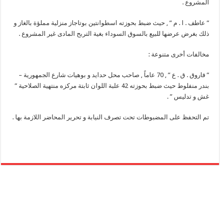
المشروع .
” عاطف . ا . م ” , حيث ضبط بحوزته اسطوانتين بوتاجاز منزلية مملؤة بالغاز و
ذلك بغرض عرضها للبيع بالسوق السوداء بغية التربح المادى غير المشروع .
مخالفات أخرى متنوعة :
” فاروق . ق . ع ” , 70 عاماً , صاحب محل حدايد و بوهيات شارع الجمهورية –
بندر منفلوط حيث ضبط بحوزته 42 علبة اللوان ثابتة مركزه منتهية الصلاحية ”
غش و تدليس ” .
تم التحفظ على المضبوطات تحت تصرف النيابة و تحرير المحاضر اللازمة بها .