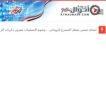
حسام حسني يشعل المسرح الروماني …ونجوم التسعينات يعيدون ذكريات الزم