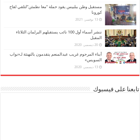
مستقبل وطن ببلبيس يقود حملة “معا نطمئن”لتلقي لقاح
كورونا
13 نوفمبر، 2021
ننشر أسماء أول 100 نائب يستقبلهم البرلمان الثلاثاء
المقبل
20 ديسمبر، 2020
أبناء المرحوم غريب عبدالمنعم يتقدمون بالتهنئة لـ«نواب
السويس»
13 ديسمبر، 2020
تابعنا على فيسبوك