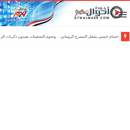
حسام حسني يشعل المسرح الروماني …ونجوم التسعينات يعيدون ذكريات الزم