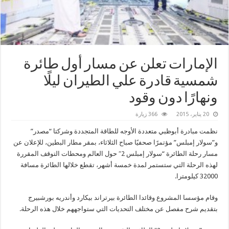
الإمارات تعلن عن مسار أول طائرة
شمسية قادرة علي الطيران ليلًا
ونهارًا دون وقود
20 يناير، 2015
366 زيارة
نظمت مبادرة أبوظبي متعددة الأوجه للطاقة المتجددة وشركتا “مصدر”
و”سولار إمبلس” مؤتمرًا صحفيًا صباح الثلاثاء، بمقر مطار البطين، للإعلان عن
مسار رحلة الطائرة “سولار إمبلس 2″ حول العالم ومحطات التوقف المقررة
لهذه الرحلة التي ستستمر لمدة خمسة أشهر، تقطع خلالها الطائرة مسافة
32000 كيلومترا.
وقام مؤسسا المشروع وقائدا الطائرة بيرتراند بيكارد وأندريه بورشبيرج
بتقديم شرح مفصل عن مختلف التحديات التي ستواجههم خلال هذه الرحلة.