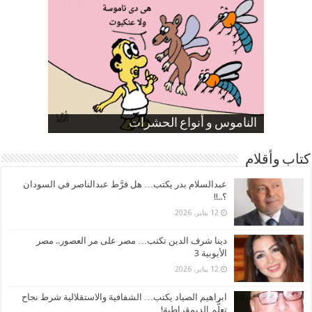
صورة كاركاتيرية
صورة كاركاتيرية
الناموس و أنواع الحشرات
الموظفين بعد ارتفاع الأسعار
ارتفاع نسبة الطلاق في مصر
كتاب وأقلام
عبدالسلام بدر يكتب… هل فرَّط عبدالناصر في السودان
؟..!!
12 يناير، 2026
دينا شرف الدين تكتب… مصر على مر العصور.. مصر
الأيوبية 3
12 يناير، 2026
ابراهيم الصياد يكتب… الشفافية والاستقلالية شرط نجاح
تعلُّم الديمقراطية!