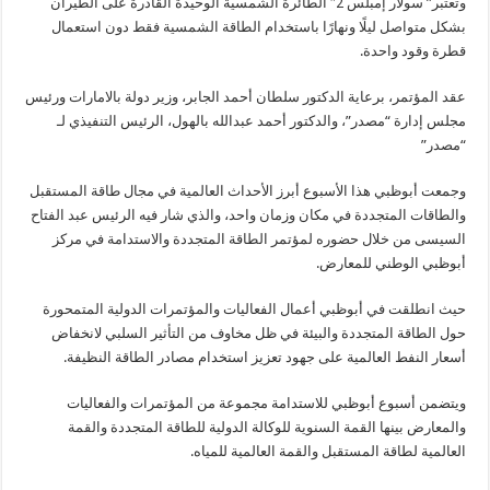
وتعتبر” سولار إمبلس 2″ الطائرة الشمسية الوحيدة القادرة على الطيران
بشكل متواصل ليلًا ونهارًا باستخدام الطاقة الشمسية فقط دون استعمال
قطرة وقود واحدة.
عقد المؤتمر، برعاية الدكتور سلطان أحمد الجابر، وزير دولة بالامارات ورئيس
مجلس إدارة “مصدر”، والدكتور أحمد عبدالله بالهول، الرئيس التنفيذي لـ
“مصدر”
وجمعت أبوظبي هذا الأسبوع أبرز الأحداث العالمية في مجال طاقة المستقبل
والطاقات المتجددة في مكان وزمان واحد، والذي شار فيه الرئيس عبد الفتاح
السيسى من خلال حضوره لمؤتمر الطاقة المتجددة والاستدامة في مركز
أبوظبي الوطني للمعارض.
حيث انطلقت في أبوظبي أعمال الفعاليات والمؤتمرات الدولية المتمحورة
حول الطاقة المتجددة والبيئة في ظل مخاوف من التأثير السلبي لانخفاض
أسعار النفط العالمية على جهود تعزيز استخدام مصادر الطاقة النظيفة.
ويتضمن أسبوع أبوظبي للاستدامة مجموعة من المؤتمرات والفعاليات
والمعارض بينها القمة السنوية للوكالة الدولية للطاقة المتجددة والقمة
العالمية لطاقة المستقبل والقمة العالمية للمياه.