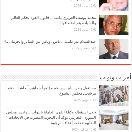
12 يناير، 2026
محمد يوسف العزيزي يكتب… قانون القوة يحكم العالم..
والسيادة يتم اختطافها !
12 يناير، 2026
عبدالسلام بدر يكتب… ناس . وناس بين التبذير والحرمان ..!!
6 ديسمبر، 2025
أحزاب ونواب
مستقبل وطن ببلبيس ينظم مؤتمراً جماهيرياً حاشدا لدعم
مرشحي مجلس الشيوخ
30 يوليو، 2025
خلال استقباله وكيلة القوي العاملة بالنواب… رئيس مجلس
الشورى البحريني يؤكد أن التجربة المصرية في الاتحادات
النقابية حققت أهداف مرجوة
15 فبراير، 2024