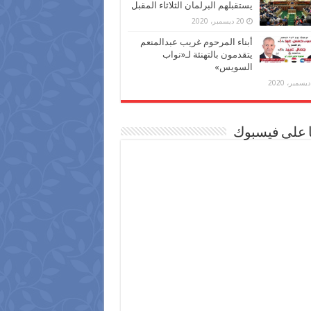
يستقبلهم البرلمان الثلاثاء المقبل
20 ديسمبر، 2020
أبناء المرحوم غريب عبدالمنعم
يتقدمون بالتهنئة لـ«نواب
السويس»
ا على فيسبوك