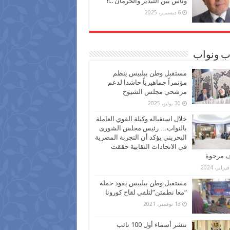
وناس بين التبذير والحرمان ..!!
6 ديسمبر، 2025
ب ونواب
مستقبل وطن ببلبيس ينظم
مؤتمراً جماهيرياً حاشدا لدعم
مرشحي مجلس الشيوخ
30 يوليو، 2025
خلال استقباله وكيلة القوي العاملة
بالنواب… رئيس مجلس الشورى
البحريني يؤكد أن التجربة المصرية
في الاتحادات النقابية حققت
ف مرجوة
مستقبل وطن ببلبيس يقود حملة
“معا نطمئن”لتلقي لقاح كورونا
13 نوفمبر، 2021
ننشر أسماء أول 100 نائب