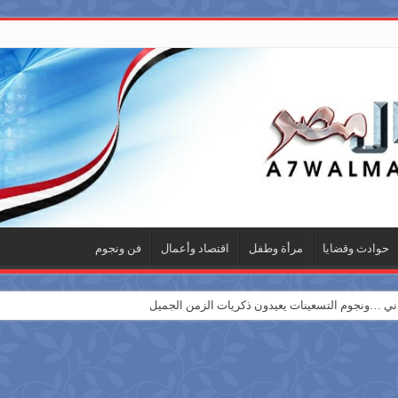
حوادث وقضايا
مرأة وطفل
اقتصاد وأعمال
فن ونجوم
 …ونجوم التسعينات يعيدون ذكريات الزمن الجميل