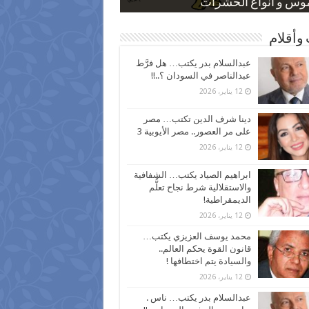
 كاركاتيرية
 كاركاتيرية
موس و أنواع الحشرات
ظفين بعد ارتفاع الأسعار
اع نسبة الطلاق في مصر
وأقلام
عبدالسلام بدر يكتب… هل فرَّط
عبدالناصر في السودان ؟..!!
12 يناير، 2026
دينا شرف الدين تكتب… مصر
على مر العصور.. مصر الأيوبية 3
12 يناير، 2026
ابراهيم الصياد يكتب… الشفافية
والاستقلالية شرط نجاح تعلُّم
الديمقراطية!
12 يناير، 2026
محمد يوسف العزيزي يكتب…
قانون القوة يحكم العالم..
والسيادة يتم اختطافها !
12 يناير، 2026
عبدالسلام بدر يكتب… ناس .