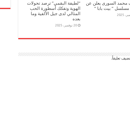
 محمد السورى يعلن عن
“لطيفة البقمي” ترصد تحولات
مسلسل ” بيت بابا “
الهوية وتفكك أسطورة الحب
المثالي لدى جيل الألفية وما
بعده
20 نوفمبر، 2025
ضيف تعليقاً.