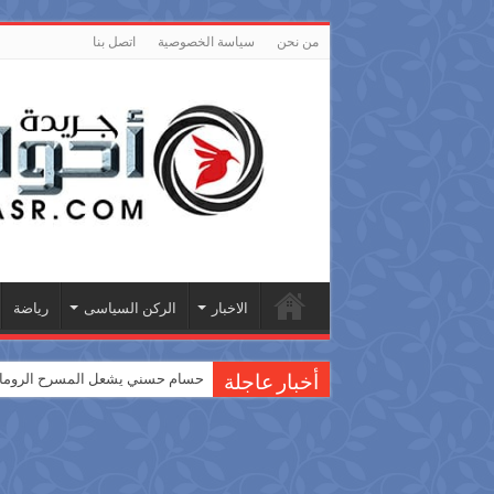
من نحن
سياسة الخصوصية
اتصل بنا
الاخبار
الركن السياسى
رياضة
حسام حسني يشعل المسرح الروماني
أخبار عاجلة