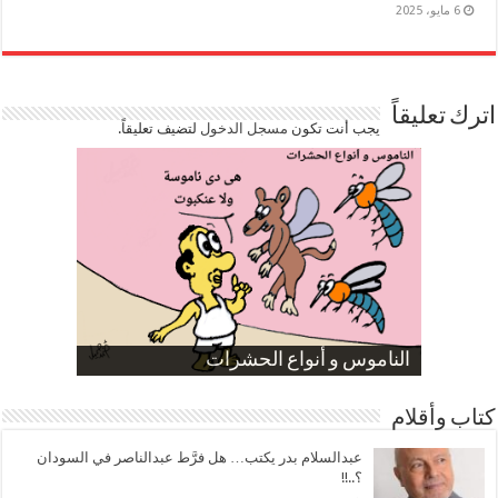
6 مايو، 2025
اترك تعليقاً
يجب أنت تكون
مسجل الدخول
لتضيف تعليقاً.
صورة كاركاتيرية
صورة كاركاتيرية
الناموس و أنواع الحشرات
الموظفين بعد ارتفاع الأسعار
ارتفاع نسبة الطلاق في مصر
كتاب وأقلام
عبدالسلام بدر يكتب… هل فرَّط عبدالناصر في السودان
؟..!!