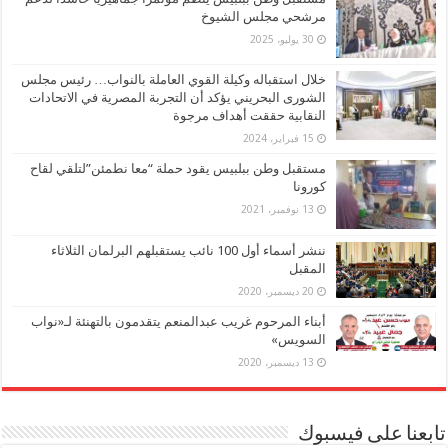
مرشحي مجلس الشيوخ
30 يوليو، 2025
خلال استقباله وكيلة القوي العاملة بالنواب… رئيس مجلس
الشورى البحريني يؤكد أن التجربة المصرية في الاتحادات
النقابية حققت أهداف مرجوة
15 فبراير، 2024
مستقبل وطن ببلبيس يقود حملة “معا نطمئن”لتلقي لقاح
كورونا
13 نوفمبر، 2021
ننشر أسماء أول 100 نائب يستقبلهم البرلمان الثلاثاء
المقبل
20 ديسمبر، 2020
أبناء المرحوم غريب عبدالمنعم يتقدمون بالتهنئة لـ«نواب
السويس»
13 ديسمبر، 2020
تابعنا على فيسبوك