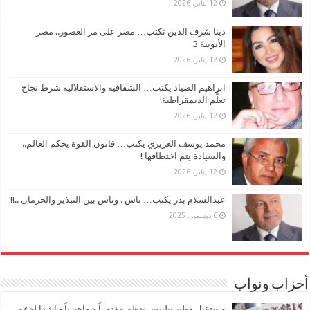
12 يناير، 2026
دينا شرف الدين تكتب… مصر على مر العصور.. مصر
الأيوبية 3
12 يناير، 2026
ابراهيم الصياد يكتب… الشفافية والاستقلالية شرط نجاح
تعلُّم الديمقراطية!
12 يناير، 2026
محمد يوسف العزيزي يكتب… قانون القوة يحكم العالم..
والسيادة يتم اختطافها !
12 يناير، 2026
عبدالسلام بدر يكتب… ناس . وناس بين التبذير والحرمان ..!!
6 ديسمبر، 2025
أحزاب ونواب
مستقبل وطن ببلبيس ينظم مؤتمراً جماهيرياً حاشدا لدعم