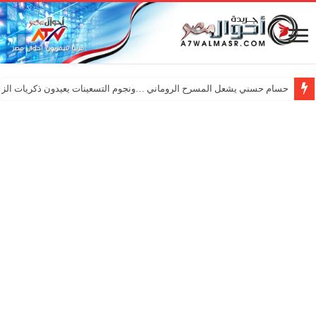
حسام حسني يشعل المسرح الروماني …ونجوم التسعينات يعيدون ذكريات الزم