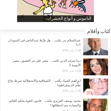
صورة كاركاتيرية
صورة كاركاتيرية
الناموس و أنواع الحشرات
الموظفين بعد ارتفاع الأسعار
ارتفاع نسبة الطلاق في مصر
كتاب وأقلام
عبدالسلام بدر يكتب… هل فرَّط عبدالناصر في السودان
؟..!!
12 يناير، 2026
دينا شرف الدين تكتب… مصر على مر العصور.. مصر
الأيوبية 3
12 يناير، 2026
ابراهيم الصياد يكتب… الشفافية والاستقلالية شرط نجاح
تعلُّم الديمقراطية!
12 يناير، 2026
محمد يوسف العزيزي يكتب… قانون القوة يحكم العالم..
والسيادة يتم اختطافها !
12 يناير، 2026