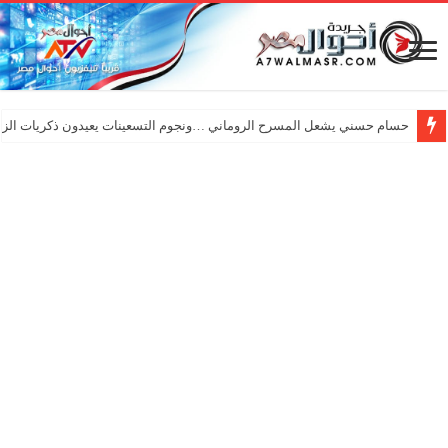
حسام حسني يشعل المسرح الروماني …ونجوم التسعينات يعيدون ذكريات الزم