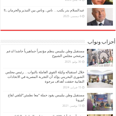
عبدالسلام بدر يكتب… ناس . وناس بين التبذير والحرمان ..!!
6 ديسمبر، 2025
أحزاب ونواب
مستقبل وطن ببلبيس ينظم مؤتمراً جماهيرياً حاشدا لدعم
مرشحي مجلس الشيوخ
30 يوليو، 2025
خلال استقباله وكيلة القوي العاملة بالنواب… رئيس مجلس
الشورى البحريني يؤكد أن التجربة المصرية في الاتحادات
النقابية حققت أهداف مرجوة
15 فبراير، 2024
مستقبل وطن ببلبيس يقود حملة “معا نطمئن”لتلقي لقاح
كورونا
13 نوفمبر، 2021