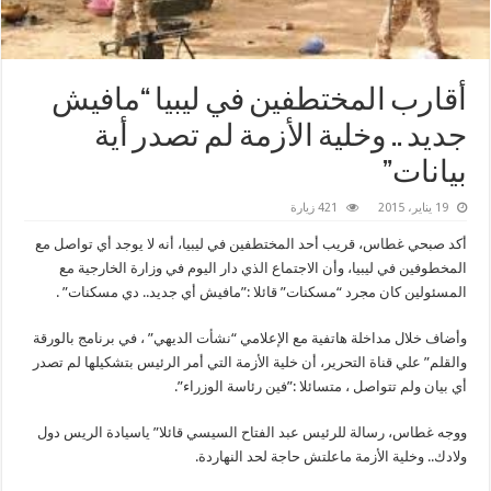
أقارب المختطفين في ليبيا “مافيش
جديد .. وخلية الأزمة لم تصدر أية
بيانات”
19 يناير، 2015
421 زيارة
أكد صبحي غطاس، قريب أحد المختطفين في ليبيا، أنه لا يوجد أي تواصل مع
المخطوفين في ليبيا، وأن الاجتماع الذي دار اليوم في وزارة الخارجية مع
المسئولين كان مجرد “مسكنات” قائلا :”مافيش أي جديد.. دي مسكنات” .
وأضاف خلال مداخلة هاتفية مع الإعلامي “نشأت الديهي” ، في برنامج بالورقة
والقلم” علي قناة التحرير، أن خلية الأزمة التي أمر الرئيس بتشكيلها لم تصدر
أي بيان ولم تتواصل ، متسائلا :”فين رئاسة الوزراء”.
ووجه غطاس، رسالة للرئيس عبد الفتاح السيسي قائلا” ياسيادة الريس دول
ولادك.. وخلية الأزمة ماعلتش حاجة لحد النهاردة.