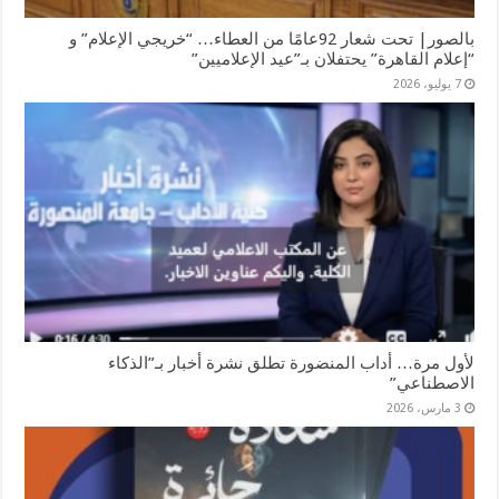
بالصور| تحت شعار 92عامًا من العطاء… “خريجي الإعلام” و
“إعلام القاهرة” يحتفلان بـ”عيد الإعلاميين”
7 يوليو، 2026
لأول مرة… أداب المنضورة تطلق نشرة أخبار بـ”الذكاء
الاصطناعي”
3 مارس، 2026