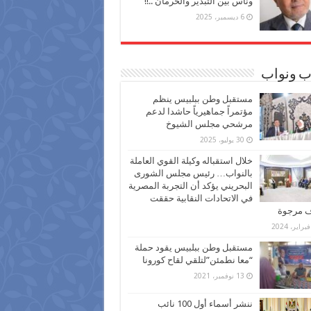
وناس بين التبذير والحرمان ..!!
6 ديسمبر، 2025
ب ونواب
مستقبل وطن ببلبيس ينظم
مؤتمراً جماهيرياً حاشدا لدعم
مرشحي مجلس الشيوخ
30 يوليو، 2025
خلال استقباله وكيلة القوي العاملة
بالنواب… رئيس مجلس الشورى
البحريني يؤكد أن التجربة المصرية
في الاتحادات النقابية حققت
ف مرجوة
مستقبل وطن ببلبيس يقود حملة
“معا نطمئن”لتلقي لقاح كورونا
13 نوفمبر، 2021
ننشر أسماء أول 100 نائب