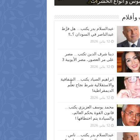
 كاركاتيرية
 كاركاتيرية
موس و أنواع الحشرات
ظفين بعد ارتفاع الأسعار
اع نسبة الطلاق في مصر
وأقلام
عبدالسلام بدر يكتب… هل فرَّط
عبدالناصر في السودان ؟..!!
12 يناير، 2026
دينا شرف الدين تكتب… مصر
على مر العصور.. مصر الأيوبية 3
12 يناير، 2026
ابراهيم الصياد يكتب… الشفافية
والاستقلالية شرط نجاح تعلُّم
الديمقراطية!
12 يناير، 2026
محمد يوسف العزيزي يكتب…
قانون القوة يحكم العالم..
والسيادة يتم اختطافها !
12 يناير، 2026
عبدالسلام بدر يكتب… ناس .