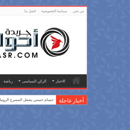
من نحن
سياسة الخصوصية
اتصل بنا
الاخبار
الركن السياسى
رياضة
حسام حسني يشعل المسرح الروماني
أخبار عاجلة