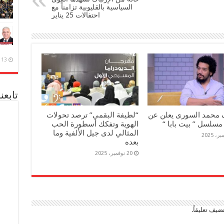
السياسية بالقليوبية تزامناً مع
احتفالات 25 يناير
13 ديسمبر، 2020
تابعن
 محمد السورى يعلن عن
“لطيفة البقمي” ترصد تحولات
مسلسل ” بيت بابا “
الهوية وتفكك أسطورة الحب
المثالي لدى جيل الألفية وما
بعده
20 نوفمبر، 2025
ضيف تعليقاً.