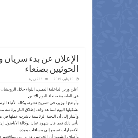
الإعلان عن بدء سريان و
الحوثيين بصنعاء
19 يناير، 2015
226 زيارة
أعلن وزير الداخلية اليمني، اللواء جلال الرويشان
في العاصمة صنعاء اليوم الاثنين.
وأوضح الوزير، في تصريح نشرته وكالة الأنباء الرس
تشكيلها اليوم لمتابعة وقف إطلاق النار برئاسة 
وأشار إلى أن اللجنة الرئاسية باشرت عملها في مت
يأتي ذلك فيما قال شهود عيان لوكالة الأناضول إن
الانفجارات تسمع إلى مسافات بعيدة.
وأضاف الشهود أن الحوثيين عززوا من مواقعهم خ