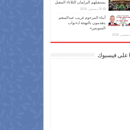
يستقبلهم البرلمان الثلاثاء المقبل
20 ديسمبر، 2020
أبناء المرحوم غريب عبدالمنعم
يتقدمون بالتهنئة لـ«نواب
السويس»
ا على فيسبوك