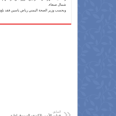
شمال صنعاء.
وبحسب وزير الصحة اليمني رياض ياسين فقد بلغ عدد المصابين 55 شخصا من دو
السابق
قوات الأمن بالكونغو الديموقراطية