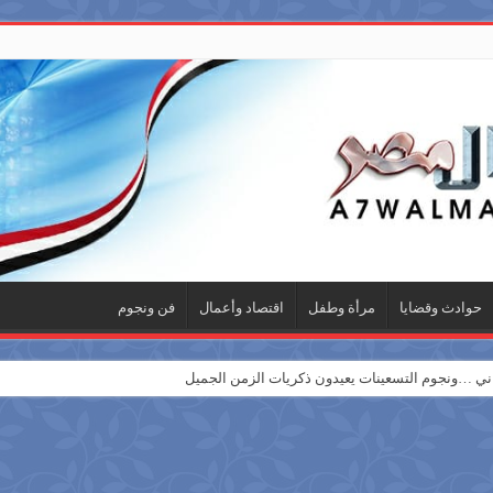
حوادث وقضايا
مرأة وطفل
اقتصاد وأعمال
فن ونجوم
 …ونجوم التسعينات يعيدون ذكريات الزمن الجميل