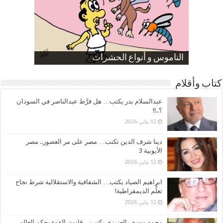
صورة كاركاتيرية
صورة كاركاتيرية
الناموس و أنواع الحشرات
الموظفين بعد ارتفاع الأسعار
ارتفاع نسبة الطلاق في مصر
كتاب وأقلام
عبدالسلام بدر يكتب… هل فرَّط عبدالناصر في السودان
؟..!!
12 يناير، 2026
دينا شرف الدين تكتب… مصر على مر العصور.. مصر
الأيوبية 3
12 يناير، 2026
ابراهيم الصياد يكتب… الشفافية والاستقلالية شرط نجاح
تعلُّم الديمقراطية!
12 يناير، 2026
محمد يوسف العزيزي يكتب… قانون القوة يحكم العالم..