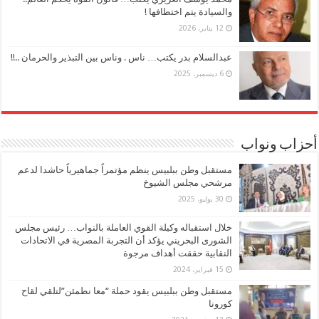
والسيادة يتم اختطافها !
12 يناير، 2026
عبدالسلام بدر يكتب… ناس . وناس بين التبذير والحرمان ..!!
6 ديسمبر، 2025
أحزاب ونواب
مستقبل وطن ببلبيس ينظم مؤتمراً جماهيرياً حاشدا لدعم
مرشحي مجلس الشيوخ
30 يوليو، 2025
خلال استقباله وكيلة القوي العاملة بالنواب… رئيس مجلس
الشورى البحريني يؤكد أن التجربة المصرية في الاتحادات
النقابية حققت أهداف مرجوة
15 فبراير، 2024
مستقبل وطن ببلبيس يقود حملة “معا نطمئن”لتلقي لقاح
كورونا