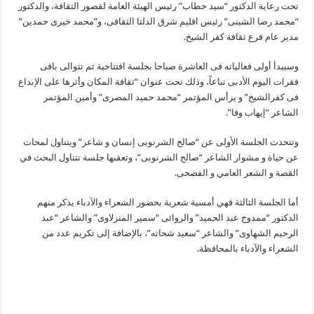
تحت رعاية الدكتور “سيد خطاب” رئيس الهيئة العامة لقصور الثقافة، والدكتور
“محمد رضا الشينى” رئيس اقليم شرق الدلتا الثقافى، و”محمد خيرى حمدين”
مدير عام فرع ثقافة كفر الشيخ.
وسيبدأ أولى فعالياته فى العاشرة صباحا بجلسة افتتاحية ثم تتوالى باقى
فقرات اليوم الأدبى تباعاً، وذلك تحت عنوان “ثقافة المكان وأثرها على الإبداع
فى كفرالشيخ” و يرأس المؤتمر “محمد حميد المصرى” وأمين المؤتمر
الشاعر “إيهاب وفا”.
وتتحدث الجلسة الأولى عن “صالح الشرنوبى إنسان و شاعر” ويتناول لمحات
عن حياة و مشوار الشاعر “صالح الشرنوبى”، وتعقبها جلسة تتناول البحث في
القصة و الشعر العامي و الفصحى.
أما الجلسة الثالثة فهي أمسية شعرية بحضور الشعراء والآدباء يذكر منهم
الدكتور “ممدوح عبد الحميد” والروائى “سمير المنزلاوى” والشاعر “عبد
الرحيم الشهاوى” والشاعر “سعيد شحاته”، بالإضافة إلى تكريم عدد من
الشعراء والآدباء بالمحافظة.