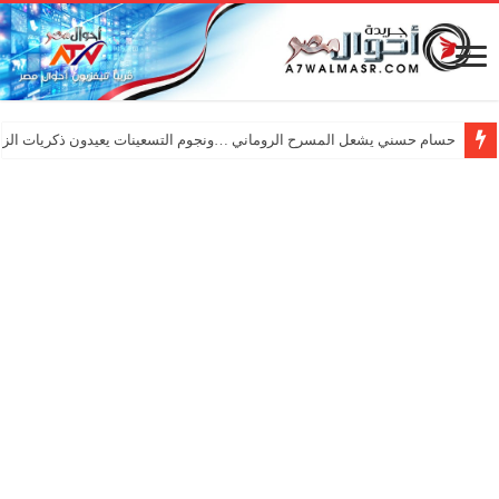
حسام حسني يشعل المسرح الروماني …ونجوم التسعينات يعيدون ذكريات الزم