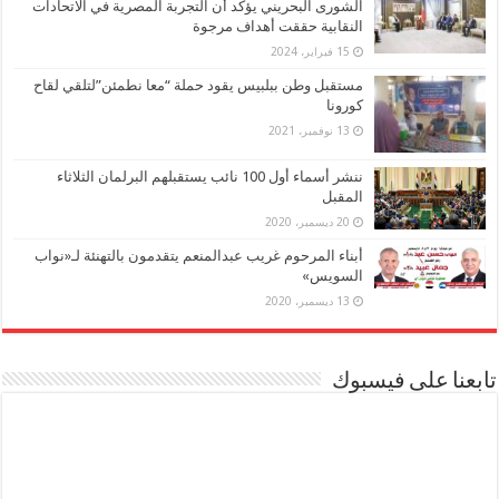
الشورى البحريني يؤكد أن التجربة المصرية في الاتحادات
النقابية حققت أهداف مرجوة
15 فبراير، 2024
مستقبل وطن ببلبيس يقود حملة “معا نطمئن”لتلقي لقاح
كورونا
13 نوفمبر، 2021
ننشر أسماء أول 100 نائب يستقبلهم البرلمان الثلاثاء
المقبل
20 ديسمبر، 2020
أبناء المرحوم غريب عبدالمنعم يتقدمون بالتهنئة لـ«نواب
السويس»
13 ديسمبر، 2020
تابعنا على فيسبوك