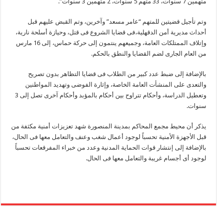
متهمين 7 سنوات، 33 متهم 5 سنوات، 2 متهمين 3 سنوات”.
وتم تأجيل قضيتين للمتهم “عامر مسعد” وآخرين، وتم القبض عليهم قبل
أحداث مديرية أمن الدقهلية،فى قضايا الشروع فى قتل، وحيازة أسلحة نارية،
وإتلاف الممتلكات العامة، وجميعهم ينتمون إلى حركة حماس، إلى 16 مارس
من العام الجارى لضم القضايا والنطق بالحكم.
بالإضافة إلى ضبط عدد كبير من الطلاب فى قضايا التظاهر بدون تصريح
والتعدى على المنشأت العامة الخاصة، وإثارة الفوضى وتهديد المواطنين
وتعطيل الدراسة، وأحكام تتراوح بين أحكام بالمؤبد وأحكام آخرى تصل إلى 3
سنوات.
يذكر أن محيط مجمع المحاكم بمدينة المنصورة شهد تعزيزات أمنية مكثفة من
قبل الأجهزة الأمنية تحسباً لوجود أعمال شغب وعنف والتعامل معها فى الحال،
بالإضافة إلى إنتشار قوات الحماية المدنية وعدد من خبراء المفرقعات تحسباً
لوجود أى أجسام غريبة والتعامل معها فى الحال.