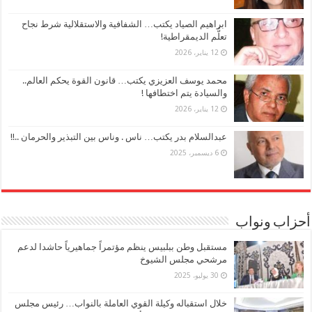
ابراهيم الصياد يكتب… الشفافية والاستقلالية شرط نجاح
تعلُّم الديمقراطية!
12 يناير، 2026
محمد يوسف العزيزي يكتب… قانون القوة يحكم العالم..
والسيادة يتم اختطافها !
12 يناير، 2026
عبدالسلام بدر يكتب… ناس . وناس بين التبذير والحرمان ..!!
6 ديسمبر، 2025
أحزاب ونواب
مستقبل وطن ببلبيس ينظم مؤتمراً جماهيرياً حاشدا لدعم
مرشحي مجلس الشيوخ
30 يوليو، 2025
خلال استقباله وكيلة القوي العاملة بالنواب… رئيس مجلس