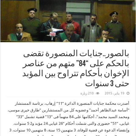
بالصور..جنايات المنصورة تقضى
بالحكم على “84” متهم من عناصر
الإخوان بأحكام تتراوح بين المؤبد
حتى 3 سنوات
19 يناير، 2015
210 زيارة
أصدرت محكمة جنايات المنصورة الدائرة “11” إرهاب، برئاسة المستشار
“أسامة عبدالظاهر أحمد” وعضويه كل من المستشارين “طارق خيرى موسى،
ومحمد السيد محمد”، أحكامها على 84 متهماً فى “13” قضية تشمل “33”
غيابى، “51” حضورى والتى شملت أحكام “26 غيابى 24 مؤبد و2 5 سنوات،
وإنقضاء الدعوة عن قضية للوفاة، 3 متهمين 15 سنة، 8 متهمين 10 سنوات، 3