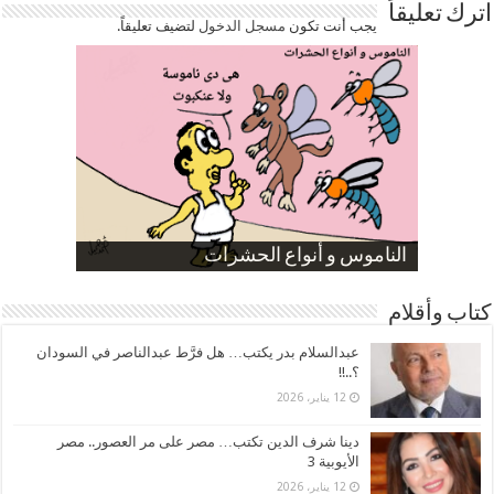
اترك تعليقاً
يجب أنت تكون
مسجل الدخول
لتضيف تعليقاً.
صورة كاركاتيرية
صورة كاركاتيرية
الناموس و أنواع الحشرات
الموظفين بعد ارتفاع الأسعار
ارتفاع نسبة الطلاق في مصر
كتاب وأقلام
عبدالسلام بدر يكتب… هل فرَّط عبدالناصر في السودان
؟..!!
12 يناير، 2026
دينا شرف الدين تكتب… مصر على مر العصور.. مصر
الأيوبية 3
12 يناير، 2026