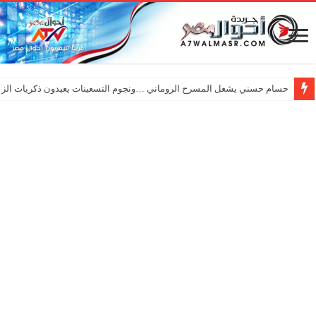
حسام حسني يشعل المسرح الروماني …ونجوم التسعينات يعيدون ذكريات الزم