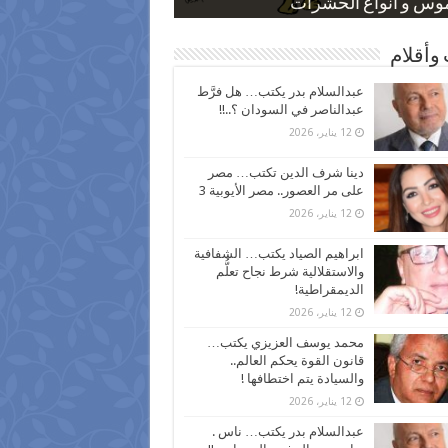
 كاركاتيرية
 كاركاتيرية
موس و أنواع الحشرات
ظفين بعد ارتفاع الأسعار
اع نسبة الطلاق في مصر
وأقلام
عبدالسلام بدر يكتب… هل فرَّط
عبدالناصر في السودان ؟..!!
12 يناير، 2026
دينا شرف الدين تكتب… مصر
على مر العصور.. مصر الأيوبية 3
12 يناير، 2026
ابراهيم الصياد يكتب… الشفافية
والاستقلالية شرط نجاح تعلُّم
الديمقراطية!
12 يناير، 2026
محمد يوسف العزيزي يكتب…
قانون القوة يحكم العالم..
والسيادة يتم اختطافها !
12 يناير، 2026
عبدالسلام بدر يكتب… ناس .