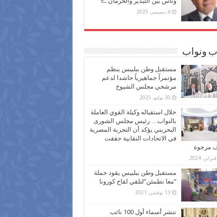
وناس بين التبذير والحرمان ..!!
6 ديسمبر، 2025
ب ونواب
مستقبل وطن ببلبيس ينظم
مؤتمراً جماهيرياً حاشدا لدعم
مرشحي مجلس الشيوخ
30 يوليو، 2025
خلال استقباله وكيلة القوي العاملة
بالنواب… رئيس مجلس الشورى
البحريني يؤكد أن التجربة المصرية
في الاتحادات النقابية حققت
ف مرجوة
مستقبل وطن ببلبيس يقود حملة
“معا نطمئن”لتلقي لقاح كورونا
13 نوفمبر، 2021
ننشر أسماء أول 100 نائب