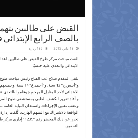
القبض على طالبين بتهمة 
بالصف الرابع الإبتدائى ف
19 يناير، 2015
195 زيارة
‫القت مباحث مركز طوخ القبض على طالبين اعدادى
الابتدائي والتعدي عليه جنسيًا.
و”أنيس.خ” 13 سنة، و”
الابتدائي لأحد المنازل المهجورة وقاموا بالتعدي عل
و أفاد تقرير الكشف الطبي بمستشفى طوخ المر
وعقب تقنين الإجراءات واستئذان النيابة العامة ت
الواقعة بالاشتراك مع المتهم الهارب، كُلفت إدارة
التحقيق.