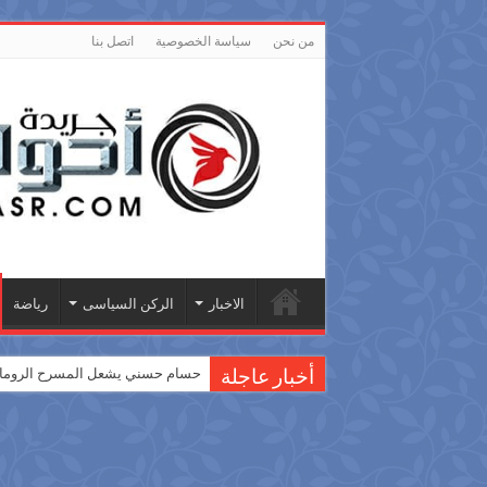
من نحن
سياسة الخصوصية
اتصل بنا
الاخبار
الركن السياسى
رياضة
حسام حسني يشعل المسرح الروماني
أخبار عاجلة