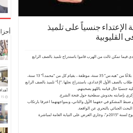
الإعتداء جنسياً على تلميذ
أحزا
ى القليوبية
 فيما تمكن ثالث من الهرب قاموا باستدراج تلميذ بالصف الرابع
تلقى المقدم صلاح عب الفتاح رئيس مباحث طوخ بلاغًا من “هبه.س” 35 سنة، موظفة ، بقيام كل من “محمد.أ” 13 سنة،
أحمد.ع” 14 سنة، وجميعهم طلاب بالصف الأول الإعدادي، باستدراج نجلها .”إ.أ” تلميذ بالصف الرابع
يه جنسيًا حال قيامه باللهو بصحبتهم.
أهدا
كزي بإصابته بخدوش سطحية حول فتحة الشرج.
15 فبراير، 2024
م ضبط المشكو في حقهما الأول والثاني، وبمواجهتهما اعترفا بارتكاب
 البحث الجنائي بالتحري عن الواقعة.
تحرر عن ذلك المحضر رقم “1239” إداري مركز طوخ لسنة “2015م”، وجاري العرض على النيابة العامة لمباشرة