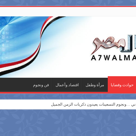
حوادث وقضايا
مرأة وطفل
اقتصاد وأعمال
فن ونجوم
 …ونجوم التسعينات يعيدون ذكريات الزمن الجميل