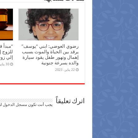
رضوي العوضي: ابني “يوسف”
“مبدأ ق
يرقد بين الحياة والموت بسبب
للزوج إ
إهمال وتهور طفل يقود سيارة
إلي زو
والده بسرعة جنونية
30 يناير، 2022
22 يناير، 2023
اترك تعليقاً
يجب أنت تكون
مسجل الدخول
لت