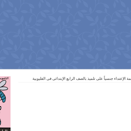
 الإعتداء جنسياً على تلميذ بالصف الرابع الإبتدائى فى القليوبية