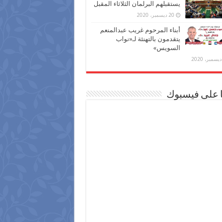
يستقبلهم البرلمان الثلاثاء المقبل
20 ديسمبر، 2020
أبناء المرحوم غريب عبدالمنعم
يتقدمون بالتهنئة لـ«نواب
السويس»
ا على فيسبوك