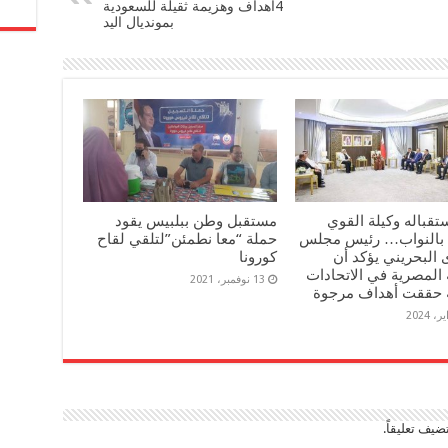
4أهداف وهزيمة ثقيلة للسعودية
بمونديال اليد
تقباله وكيلة القوي
مستقبل وطن ببلبيس يقود
ة بالنواب… رئيس مجلس
حملة “معا نطمئن”لتلقي لقاح
البحريني يؤكد أن
كورونا
 المصرية في الاتحادات
13 نوفمبر، 2021
ية حققت أهداف مرجوة
ضيف تعليقاً.