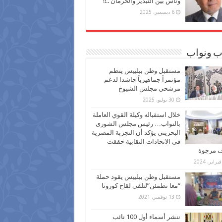
وناس بين التبذير والحرمان ..!!
6 ديسمبر، 2025
ب ونواب
مستقبل وطن ببلبيس ينظم
مؤتمراً جماهيرياً حاشدا لدعم
مرشحي مجلس الشيوخ
30 يوليو، 2025
خلال استقباله وكيلة القوي العاملة
بالنواب… رئيس مجلس الشورى
البحريني يؤكد أن التجربة المصرية
في الاتحادات النقابية حققت
ف مرجوة
مستقبل وطن ببلبيس يقود حملة
“معا نطمئن”لتلقي لقاح كورونا
13 نوفمبر، 2021
ننشر أسماء أول 100 نائب