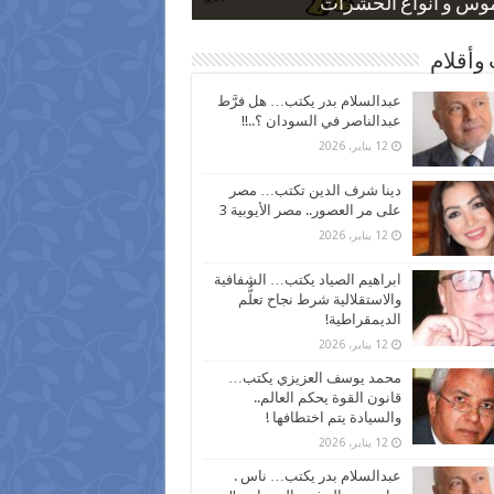
 كاركاتيرية
 كاركاتيرية
موس و أنواع الحشرات
ظفين بعد ارتفاع الأسعار
اع نسبة الطلاق في مصر
وأقلام
عبدالسلام بدر يكتب… هل فرَّط
عبدالناصر في السودان ؟..!!
12 يناير، 2026
دينا شرف الدين تكتب… مصر
على مر العصور.. مصر الأيوبية 3
12 يناير، 2026
ابراهيم الصياد يكتب… الشفافية
والاستقلالية شرط نجاح تعلُّم
الديمقراطية!
12 يناير، 2026
محمد يوسف العزيزي يكتب…
قانون القوة يحكم العالم..
والسيادة يتم اختطافها !
12 يناير، 2026
عبدالسلام بدر يكتب… ناس .