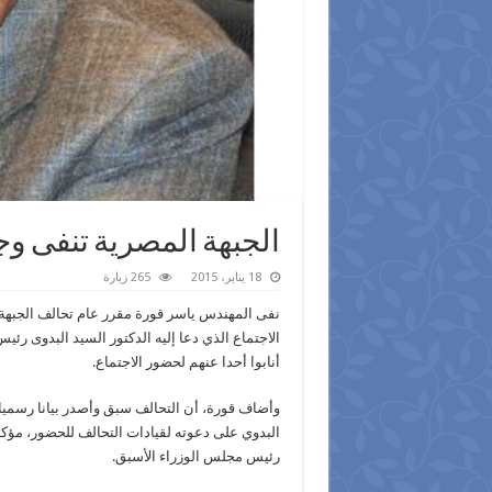
الجبهة المصرية تنفى وجو
18 يناير، 2015
265 زيارة
نفى المهندس ياسر قورة مقرر عام تحالف الجبهة
الاجتماع الذي دعا إليه الدكتور السيد البدوى رئ
أنابوا أحدا عنهم لحضور الاجتماع.
وأضاف قورة، أن التحالف سبق وأصدر بيانا رسميا
البدوي على دعوته لقيادات التحالف للحضور، مؤكد
رئيس مجلس الوزراء الأسبق.