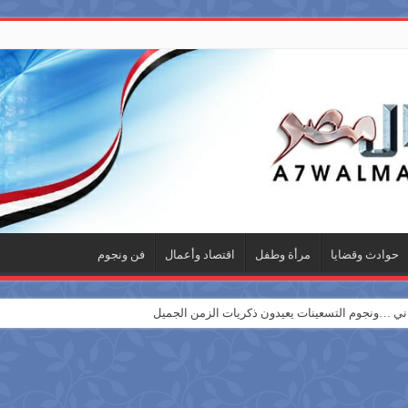
حوادث وقضايا
مرأة وطفل
اقتصاد وأعمال
فن ونجوم
 …ونجوم التسعينات يعيدون ذكريات الزمن الجميل