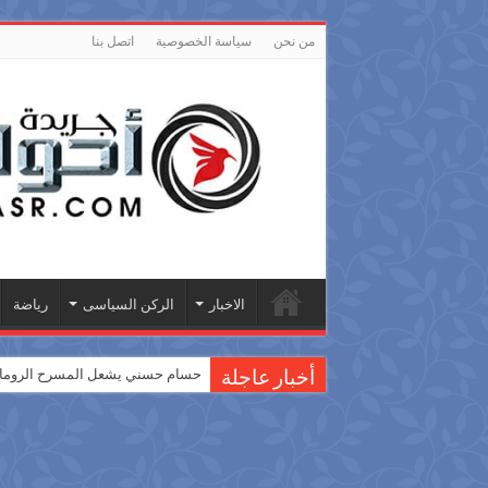
من نحن
سياسة الخصوصية
اتصل بنا
الاخبار
الركن السياسى
رياضة
حسام حسني يشعل المسرح الروماني
أخبار عاجلة