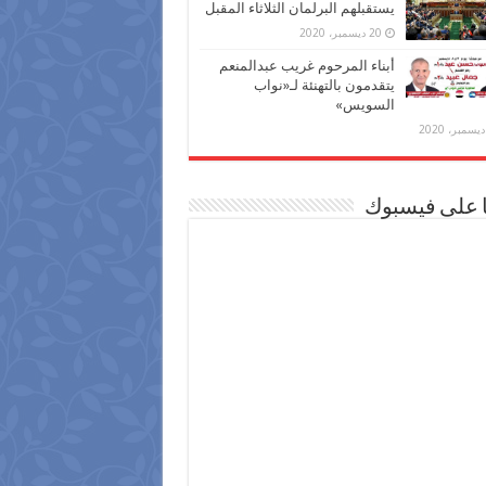
يستقبلهم البرلمان الثلاثاء المقبل
20 ديسمبر، 2020
أبناء المرحوم غريب عبدالمنعم
يتقدمون بالتهنئة لـ«نواب
السويس»
ا على فيسبوك