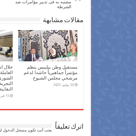
مشتبه به فى تدبير مؤامرات ضد
الشرطة
مقالات مشابهة
مستقبل وطن ببلبيس ينظم
خلال اس
مؤتمراً جماهيرياً حاشدا لدعم
العامل
مرشحي مجلس الشيوخ
الشورى 
التجربة
30 يوليو، 2025
النقاب
15 فبراير، 2024
اترك تعليقاً
يجب أنت تكون
مسجل الدخول
لت