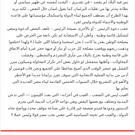
تمر فيه البلاد لم يقصد – في تقديري – البحث لنفسه عن ظهير سياسي أو
بطانة يتدثر بها من تقلبات البرلمان كما يقول لسان حال البعض .. لكنه يريد
بهذا الطرح أن يصطف الجميع لبناء الدولة واستكمال مؤسساتها علي قاعدة
الوطنية والانتماء للدولة وليس لفرد
عقب دعوة الرئيس – أو بالأحرى نصيحة الرئيس – تلقف البعض الدعوة وسعي
لتشكيل قائمة وطنية ، وأظن أن الاستجابة لم تكن نابعة من الحرص علي
مصلحة الوطن بقدر ما كانت ( نحن استجبنا وعملنا اللي علينا ) !! ولهذا اختلفوا
وذهبت ريحهم ووقفت مصلحة كل حزب أو تيار أو جبهة حجر عثرة أمام الاتفاق
علي قائمة وطنية تخرج بالبلاد من مأزق التشرذم والتشظي ، وفشلت
المحاولات ، وأظنها ستفشل لو حاول بعض آخر تكرار المحاولة وسيكون مبرر
الفشل هو عنصر الوقت الذي أصبح ضاغطا علي الجميع ونحن قاب قوسين أو
أدني من بداية العملية الانتخابية التي سوف تفرز برلمانا جديدا هو الأخطر
والأهم في التشريع خلال السنوات الخمس القادمة لبناء مصر الجديدة التي
نحلم بها
العيب ليس في الشعب .. العيب في أحزابه– التي بعدد الليمون — التي تدعي
المدنية وتختلف مع بعضها البعض وهي تواجه الأحزاب الدينية التي يجرم
الدستور وجودها فتبدو ضعيفة غير قادرة علي صناعة موقف محدد وواضح تجاه
الدولة ، والعيب في نخبته السياسية التي تتغني بحب مصر قولا وليس عملا !!