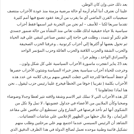
بعد ذلك حتى وإن كان الوطن.
علينا أن نعترف أننا أمام أزمة أو حالة مرضية مزمنة منذ عودة الأحزاب منتصف
سبعينيات القرن الماضي أي ما يقرب من أربعة عقود تصنع فيها أمم كثيرة
تقدما سريعا لكنا – للأسف – لم نجن من التجربة غير اسمها فقط أحزاب
سياسية بلا حياة حقيقية لذلك ظلت تعاني منذ النشأة من حالة ضمور جسدي
فلم تكبر أو تتمدد ، وظلت في حاجة إلي تنفس صناعي لتبقي علي قيد الحياة
ثم تحول بعضها أو أكثرها إلي أحزاب كرتونية .. وعرفنا الحزب الصحيفة
والحزب الشقة والحزب اللافتة والحزب العائلة وحزب المؤتمر الواحد
والسرادق الواحد .. وهلم جرا ..
بعد 25 يناير انفجرت ماسورة الأحزاب السياسية علي كل شكل ولون ،
وخرجت للحياة أحزاب سياسية يعجز خبراء السياسة وشئون الأحزاب حصرها
أو حفظ أسماءها للدرجة التي جعلت البعض منهم يردف كلامه عن عدد هذه
الأحزاب بكلمة ( تقريبا ) خوفا من الخطأ فيخرج علينا رئيس حزب ليقول .. نحن
هنا لماذا تتجاهلوننا ؟
كل هذه الأحزاب التي لا تملك غير الاسم وشقة ولافته تثير لغطا وجدلا وضوضاء
وصخبا وكأن الملايين من الأعضاء في جداول عضويتها ، لا تمل ولا تكل من
الشكوى أنها لم تأخذ فرصتها في الشارع ولن تستطيع أن تنافس علي مقاعد
البرلمان ، ولا تنال حظها من الظهور الإعلامي علي شاشات الفضائيات .
الشاهد أن الرئيس السيسي عندما اجتمع بهم علي مرحلتين وطلب منهم
تشكيل قائمة وطنية موحده تعمل لصالح الدولة في هذا الظرف الدقيق الذي