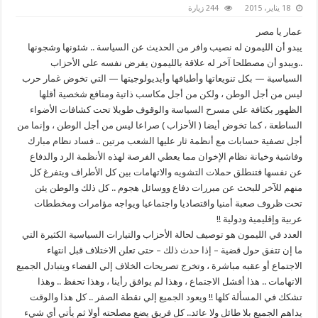
18 يناير، 2015
244 زيارة
عمار يا مصر
يبدو أن الليمون له نصيب وافر من الحديث عن السياسة .. شئونها وشجونها
..ويبدو أن مصطلحا آخر له علاقة بالليمون يفرض نفسه علي الأحزاب
السياسية — بكل تنويعاتها وأطيافها وأيديولوجيتها — التي تخوض غمار حرب
ليس من أجل الوطن ، ولكن من أجل مكاسب ذاتية ومنافع شخصية أقلها
الظهور بكثافة علي مسرح السياسة والوقوف طويلا تحت كشافات الأضواء
الساطعة ، كما تخوض أيضا ( الأحزاب ) صراعا ليس من أجل الوطن ، وإنما من
أجل تصفية حسابات مع أنظمة ثار عليها الشعب مرتين .. فساد نظام مبارك
وفاشية وخيانة نظام الإخوان مما يعطي الفرصة لهذه الأنظمة الرد والدفاع
عن نفسها فتنطلق حملات التشويه والاتهامات بين كل الأطراف ويتفرغ كل
منهم للآخر للبحث عن مبررات دفاع ووسائل هجوم .. كل ذلك والوطن يئن
تحت ظروف صعبة أمنيا واقتصاديا واجتماعيا ويواجه مؤامرات ومخططات
عربية وإقليمية ودولية !!
العدد في الليمون هو توصيف لحالة الأحزاب والتيارات السياسية الكثيرة التي
ما إن تتفق حول قضية – إذا حدث ذلك – حتى تعلن الاختلاف قبل انتهاء
الاجتماع أو عقبه مباشرة ، وتخرج تصريحات الخلاف إلي الفضاء ويتبادل الجميع
الاتهامات .. هذا أفشل الاجتماع ، وهذا لم يوافق رأينا ، وهذا تحفظ .. وهذا
تشكك في المسألة كلها !! ويعود الجميع إلي نقطة الصفر .. كل هذا والوقت
يداهم الجميع بلا طائل ولا عائد.. كل فريق يضع مصلحته أولا ثم يأتي أي شيء