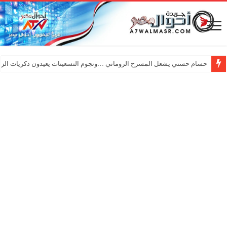
حسام حسني يشعل المسرح الروماني …ونجوم التسعينات يعيدون ذكريات الزم