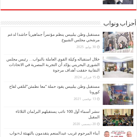
أحزاب ونواب
مستقبل وطن ببلبيس ينظم مؤتمراً جماهيرياً حاشدا لدعم
مرشحي مجلس الشيوخ
30 يوليو، 2025
خلال استقباله وكيلة القوي العاملة بالنواب… رئيس مجلس
الشورى البحريني يؤكد أن التجربة المصرية في الاتحادات
النقابية حققت أهداف مرجوة
15 فبراير، 2024
مستقبل وطن ببلبيس يقود حملة “معا نطمئن”لتلقي لقاح
كورونا
13 نوفمبر، 2021
ننشر أسماء أول 100 نائب يستقبلهم البرلمان الثلاثاء
المقبل
20 ديسمبر، 2020
أبناء المرحوم غريب عبدالمنعم يتقدمون بالتهنئة لـ«نواب