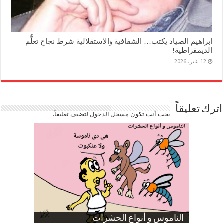
ابراهيم الصياد يكتب… الشفافية والاستقلالية شرط نجاح تعلُّم
الديمقراطية!
12 يناير، 2026
اترك تعليقاً
يجب أنت تكون
مسجل الدخول
لتضيف تعليقاً.
صورة كاركاتيرية
صورة كاركاتيرية
الناموس و أنواع الحشرات
الموظفين بعد ارتفاع الأسعار
ارتفاع نسبة الطلاق في مصر