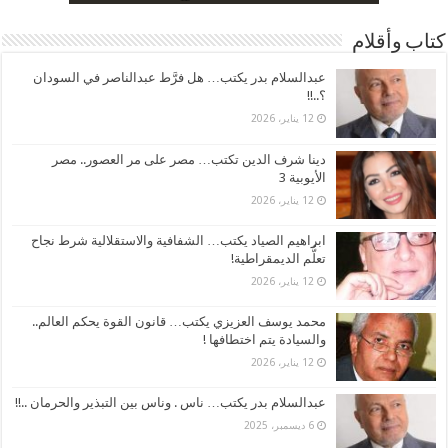
كتاب وأقلام
عبدالسلام بدر يكتب… هل فرَّط عبدالناصر في السودان
؟..!!
12 يناير، 2026
دينا شرف الدين تكتب… مصر على مر العصور.. مصر
الأيوبية 3
12 يناير، 2026
ابراهيم الصياد يكتب… الشفافية والاستقلالية شرط نجاح
تعلُّم الديمقراطية!
12 يناير، 2026
محمد يوسف العزيزي يكتب… قانون القوة يحكم العالم..
والسيادة يتم اختطافها !
12 يناير، 2026
عبدالسلام بدر يكتب… ناس . وناس بين التبذير والحرمان ..!!
6 ديسمبر، 2025