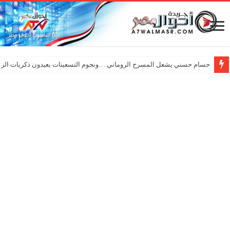
حسام حسني يشعل المسرح الروماني …ونجوم التسعينات يعيدون ذكريات الزم