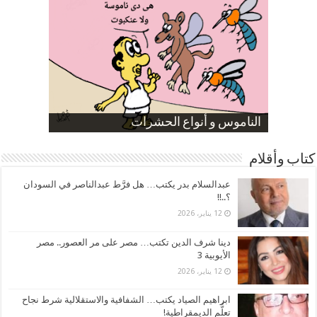
صورة كاركاتيرية
صورة كاركاتيرية
الناموس و أنواع الحشرات
الموظفين بعد ارتفاع الأسعار
ارتفاع نسبة الطلاق في مصر
كتاب وأقلام
عبدالسلام بدر يكتب… هل فرَّط عبدالناصر في السودان
؟..!!
12 يناير، 2026
دينا شرف الدين تكتب… مصر على مر العصور.. مصر
الأيوبية 3
12 يناير، 2026
ابراهيم الصياد يكتب… الشفافية والاستقلالية شرط نجاح
تعلُّم الديمقراطية!