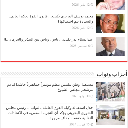
12 يناير، 2026
محمد يوسف العزيزي يكتب… قانون القوة يحكم العالم..
والسيادة يتم اختطافها !
12 يناير، 2026
عبدالسلام بدر يكتب… ناس . وناس بين التبذير والحرمان ..!!
6 ديسمبر، 2025
أحزاب ونواب
مستقبل وطن ببلبيس ينظم مؤتمراً جماهيرياً حاشدا لدعم
مرشحي مجلس الشيوخ
30 يوليو، 2025
خلال استقباله وكيلة القوي العاملة بالنواب… رئيس مجلس
الشورى البحريني يؤكد أن التجربة المصرية في الاتحادات
النقابية حققت أهداف مرجوة
15 فبراير، 2024