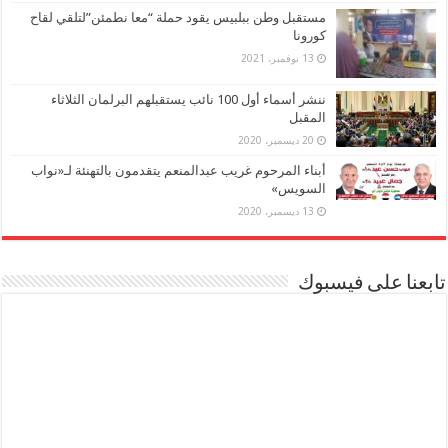
مستقبل وطن ببلبيس يقود حملة “معا نطمئن”لتلقي لقاح
كورونا
13 نوفمبر، 2021
ننشر أسماء أول 100 نائب يستقبلهم البرلمان الثلاثاء
المقبل
20 ديسمبر، 2020
أبناء المرحوم غريب عبدالمنعم يتقدمون بالتهنئة لـ«نواب
السويس»
13 ديسمبر، 2020
تابعنا على فيسبوك