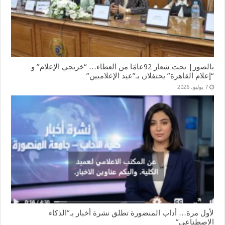
بالصور| تحت شعار 92عامًا من العطاء… “خريجي الإعلام” و
“إعلام القاهرة” يحتفلان بـ”عيد الإعلاميين”
7 يوليو، 2026
لأول مرة… أداب المنضورة تطلق نشرة أخبار بـ”الذكاء
الاصطناعي”