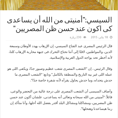
السيسي:”أمنيتى من الله أن يساعدى
كى اكون عند حسن ظن المصريين”
18 يناير، 2015
230 زيارة
قال الرئيس المصرى عبد الفتاح السيسي، إن الإرهاب يهدد الأوطان وسمعة
الدين، والمواطنين، لافتًا إلى أننا نحتاج التحرك فى جبهة محاربة الإرهاب كلنا،
لأنه أخطر تحد يواجه الدول العربية والإسلامية.
وقال الرئيس ، إن “الشعب المصرى شعب عظيم وصبور جدًا، ويكفى اللى هو
عمله اللى غير بيه التاريخ والمنطقة بالكامل” وتابع: “الشعب المصرى ما
حدش يتحداه، وما حدش يحاول يقرأه لأنه شفرة خاصة جدًا”.
وأضاف السيسى أن الشعب المصرى على درجة عالية من التحضر والوعى،
قائلاً: “أمنيتى من الله سبحانه وتعالى أنه يساعدنى، علشان أكون عند حسن
ظن المصريين، ومشاكلنا ومشاكل البلد أقدر بفضل الله أحلها، وأنا متأكد إن
ربنا هيساعدنا وهنحلها”.