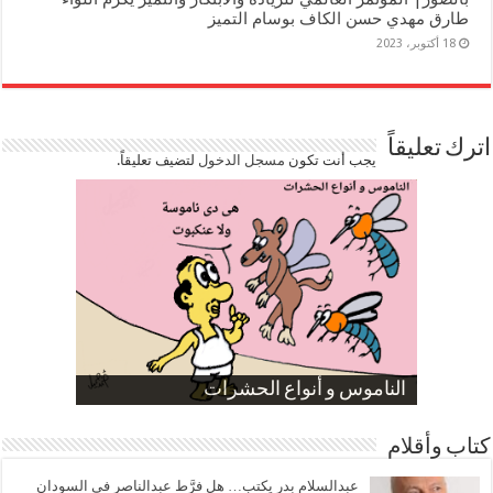
طارق مهدي حسن الكاف بوسام التميز
18 أكتوبر، 2023
اترك تعليقاً
يجب أنت تكون
مسجل الدخول
لتضيف تعليقاً.
صورة كاركاتيرية
صورة كاركاتيرية
الناموس و أنواع الحشرات
الموظفين بعد ارتفاع الأسعار
ارتفاع نسبة الطلاق في مصر
كتاب وأقلام
عبدالسلام بدر يكتب… هل فرَّط عبدالناصر في السودان