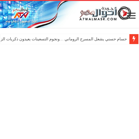
حسام حسني يشعل المسرح الروماني …ونجوم التسعينات يعيدون ذكريات الزم