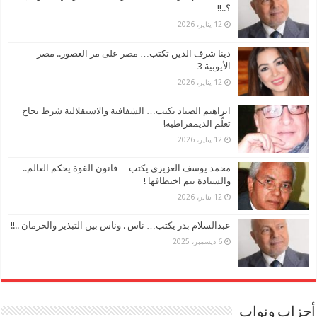
؟..!!
12 يناير، 2026
دينا شرف الدين تكتب… مصر على مر العصور.. مصر
الأيوبية 3
12 يناير، 2026
ابراهيم الصياد يكتب… الشفافية والاستقلالية شرط نجاح
تعلُّم الديمقراطية!
12 يناير، 2026
محمد يوسف العزيزي يكتب… قانون القوة يحكم العالم..
والسيادة يتم اختطافها !
12 يناير، 2026
عبدالسلام بدر يكتب… ناس . وناس بين التبذير والحرمان ..!!
6 ديسمبر، 2025
أحزاب ونواب