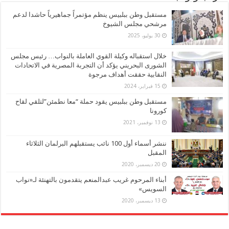
مستقبل وطن ببلبيس ينظم مؤتمراً جماهيرياً حاشدا لدعم
مرشحي مجلس الشيوخ
30 يوليو، 2025
خلال استقباله وكيلة القوي العاملة بالنواب… رئيس مجلس
الشورى البحريني يؤكد أن التجربة المصرية في الاتحادات
النقابية حققت أهداف مرجوة
15 فبراير، 2024
مستقبل وطن ببلبيس يقود حملة “معا نطمئن”لتلقي لقاح
كورونا
13 نوفمبر، 2021
ننشر أسماء أول 100 نائب يستقبلهم البرلمان الثلاثاء
المقبل
20 ديسمبر، 2020
أبناء المرحوم غريب عبدالمنعم يتقدمون بالتهنئة لـ«نواب
السويس»
13 ديسمبر، 2020