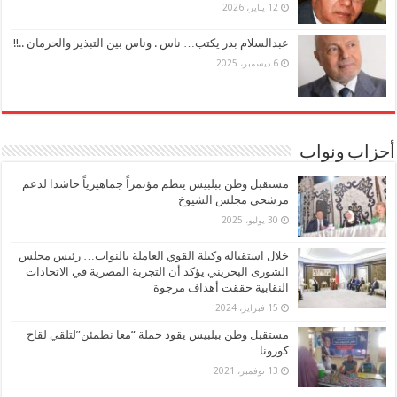
12 يناير، 2026
عبدالسلام بدر يكتب… ناس . وناس بين التبذير والحرمان ..!!
6 ديسمبر، 2025
أحزاب ونواب
مستقبل وطن ببلبيس ينظم مؤتمراً جماهيرياً حاشدا لدعم
مرشحي مجلس الشيوخ
30 يوليو، 2025
خلال استقباله وكيلة القوي العاملة بالنواب… رئيس مجلس
الشورى البحريني يؤكد أن التجربة المصرية في الاتحادات
النقابية حققت أهداف مرجوة
15 فبراير، 2024
مستقبل وطن ببلبيس يقود حملة “معا نطمئن”لتلقي لقاح
كورونا
13 نوفمبر، 2021