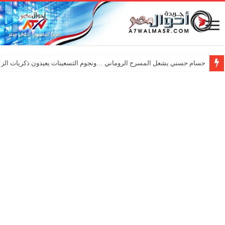
حسام حسني يشعل المسرح الروماني …ونجوم التسعينات يعيدون ذكريات الزم