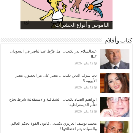
صورة كاركاتيرية
صورة كاركاتيرية
الناموس و أنواع الحشرات
الموظفين بعد ارتفاع الأسعار
ارتفاع نسبة الطلاق في مصر
كتاب وأقلام
عبدالسلام بدر يكتب… هل فرَّط عبدالناصر في السودان
؟..!!
12 يناير، 2026
دينا شرف الدين تكتب… مصر على مر العصور.. مصر
الأيوبية 3
12 يناير، 2026
ابراهيم الصياد يكتب… الشفافية والاستقلالية شرط نجاح
تعلُّم الديمقراطية!
12 يناير، 2026
محمد يوسف العزيزي يكتب… قانون القوة يحكم العالم..
والسيادة يتم اختطافها !