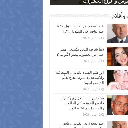
 كاركاتيرية
 كاركاتيرية
موس و أنواع الحشرات
ظفين بعد ارتفاع الأسعار
اع نسبة الطلاق في مصر
وأقلام
عبدالسلام بدر يكتب… هل فرَّط
عبدالناصر في السودان ؟..!!
12 يناير، 2026
دينا شرف الدين تكتب… مصر
على مر العصور.. مصر الأيوبية 3
12 يناير، 2026
ابراهيم الصياد يكتب… الشفافية
والاستقلالية شرط نجاح تعلُّم
الديمقراطية!
12 يناير، 2026
محمد يوسف العزيزي يكتب…
قانون القوة يحكم العالم..
والسيادة يتم اختطافها !
12 يناير، 2026
عبدالسلام بدر يكتب… ناس .