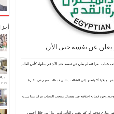
أحزا
 يعلن عن نفسه حتى الأن
خب شباب الفراعنة لم يعلن عن نفسه حتى الأن في بطولة كأس العالم
أهدا
جبلاية ألا يلتفتوا إلى الشائعات التي قد نالت منهم في الفترة
15 فبراير، 2024
جود وجود فضائح اخلاقية في معسكر منتخب الشباب بتركيا مما شتت
جدير بالذكر أن منتخب الفراعنة لا بديل له عن الفوز بفارق هدفين أو اكثر لضمان التأهل لدور الـ16 من خلال أحسن