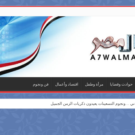
حوادث وقضايا
مرأة وطفل
اقتصاد وأعمال
فن ونجوم
 …ونجوم التسعينات يعيدون ذكريات الزمن الجميل