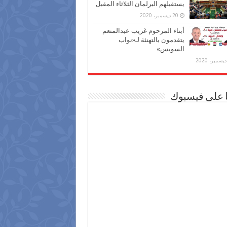
يستقبلهم البرلمان الثلاثاء المقبل
20 ديسمبر، 2020
أبناء المرحوم غريب عبدالمنعم
يتقدمون بالتهنئة لـ«نواب
السويس»
ا على فيسبوك