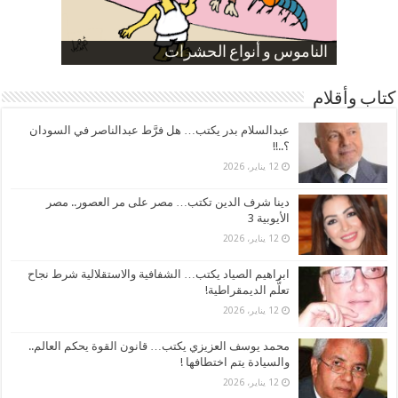
صورة كاركاتيرية
صورة كاركاتيرية
الناموس و أنواع الحشرات
الموظفين بعد ارتفاع الأسعار
ارتفاع نسبة الطلاق في مصر
كتاب وأقلام
عبدالسلام بدر يكتب… هل فرَّط عبدالناصر في السودان
؟..!!
12 يناير، 2026
دينا شرف الدين تكتب… مصر على مر العصور.. مصر
الأيوبية 3
12 يناير، 2026
ابراهيم الصياد يكتب… الشفافية والاستقلالية شرط نجاح
تعلُّم الديمقراطية!
12 يناير، 2026
محمد يوسف العزيزي يكتب… قانون القوة يحكم العالم..
والسيادة يتم اختطافها !
12 يناير، 2026