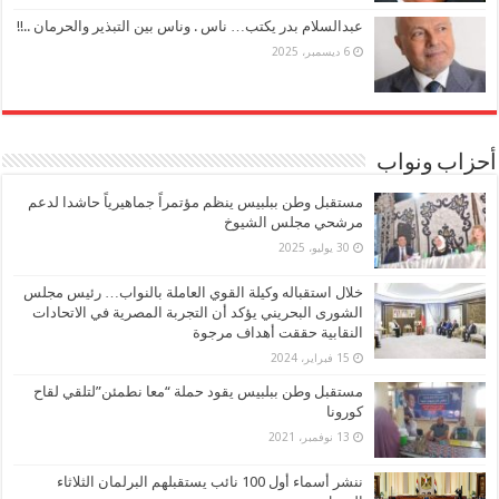
عبدالسلام بدر يكتب… ناس . وناس بين التبذير والحرمان ..!!
6 ديسمبر، 2025
أحزاب ونواب
مستقبل وطن ببلبيس ينظم مؤتمراً جماهيرياً حاشدا لدعم
مرشحي مجلس الشيوخ
30 يوليو، 2025
خلال استقباله وكيلة القوي العاملة بالنواب… رئيس مجلس
الشورى البحريني يؤكد أن التجربة المصرية في الاتحادات
النقابية حققت أهداف مرجوة
15 فبراير، 2024
مستقبل وطن ببلبيس يقود حملة “معا نطمئن”لتلقي لقاح
كورونا
13 نوفمبر، 2021
ننشر أسماء أول 100 نائب يستقبلهم البرلمان الثلاثاء