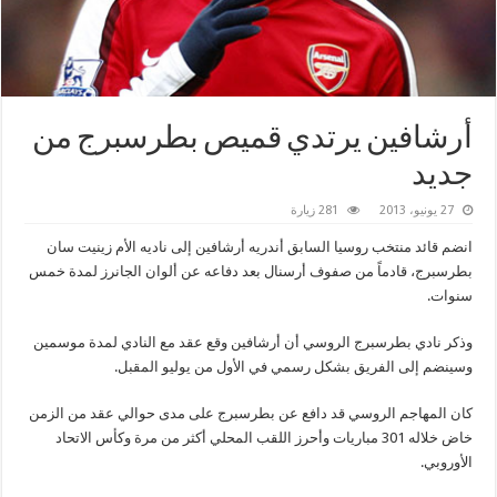
أرشافين يرتدي قميص بطرسبرج من
جديد
27 يونيو، 2013
281 زيارة
انضم قائد منتخب روسيا السابق أندريه أرشافين إلى ناديه الأم زينيت سان
بطرسبرج، قادماً من صفوف أرسنال بعد دفاعه عن ألوان الجانرز لمدة خمس
سنوات.
وذكر نادي بطرسبرج الروسي أن أرشافين وقع عقد مع النادي لمدة موسمين
وسينضم إلى الفريق بشكل رسمي في الأول من يوليو المقبل.
كان المهاجم الروسي قد دافع عن بطرسبرج على مدى حوالي عقد من الزمن
خاض خلاله 301 مباريات وأحرز اللقب المحلي أكثر من مرة وكأس الاتحاد
الأوروبي.