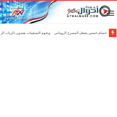
حسام حسني يشعل المسرح الروماني …ونجوم التسعينات يعيدون ذكريات الزم