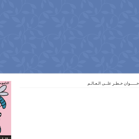
ــــوان خـطـر علــى الـعـالـم