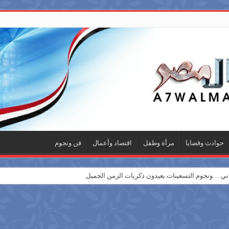
حوادث وقضايا
مرأة وطفل
اقتصاد وأعمال
فن ونجوم
 …ونجوم التسعينات يعيدون ذكريات الزمن الجميل