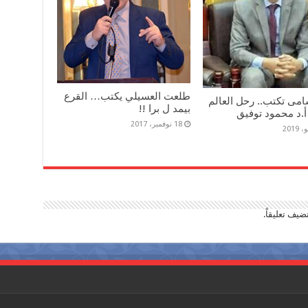
طلعت العسيلي يكتب… القرع
مى تكتب.. رحل العالم
بيمد ل برا !!
أ.د محمود توفيق
18 نوفمبر، 2017
ضيف تعليقاً.