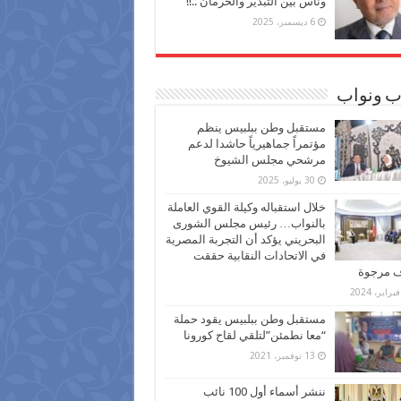
وناس بين التبذير والحرمان ..!!
6 ديسمبر، 2025
ب ونواب
مستقبل وطن ببلبيس ينظم
مؤتمراً جماهيرياً حاشدا لدعم
مرشحي مجلس الشيوخ
30 يوليو، 2025
خلال استقباله وكيلة القوي العاملة
بالنواب… رئيس مجلس الشورى
البحريني يؤكد أن التجربة المصرية
في الاتحادات النقابية حققت
ف مرجوة
مستقبل وطن ببلبيس يقود حملة
“معا نطمئن”لتلقي لقاح كورونا
13 نوفمبر، 2021
ننشر أسماء أول 100 نائب