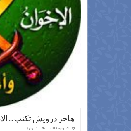
هاجر درويش تكتب … الإخـ
21 يونيو، 2013
356 زيارة