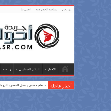
من نحن
سياسة الخصوصية
اتصل بنا
الاخبار
الركن السياسى
رياضة
حسام حسني يشعل المسرح الروماني
أخبار عاجلة