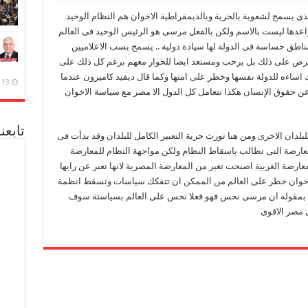
ذى يسمح لشعوبة بالحرية وبالديمقراطية الاخوان هم النظام الوحيد
واعدها ليست بالاسم ولكن بالفعل مرسى هو الرئيس الوحيد فى العالم
ناطق حساسة فى الدولة لها سيادة دولية .. يسمح بسب الاعلاميين
يعترض على ذلك بل يرحب ومستعد ايضا للحوار معهم برغم كل ذلك على
ساءه للدولة نفسها وخطر على امنها وكما قال ديفيد كاميرون عندما
13 ديسمبر، 2020
 عن حقوق الإنسان هكذا تتعامل كل الدول الا مصر مع سياسة الاخوان
تابعن
بلدان الاخرى ومن هنا تورث حرية التعبير الكامل للبلدان وقد بدأت فى
معارضة التى تطالب باسقاط النظام ولكن مواجهة النظام للمعارضة
ضة الغربية اصبحت تغير من المعارضة المصرية لانها تعبر عن رايها
الاخوان خطر على العالم من الممكن ان تتفكك سياسات وتسقط انظمة
ن بمقوله ان مرسى نحس فهو فعلا نحس على العالم بسياستة سوف
 مصر الاقوى