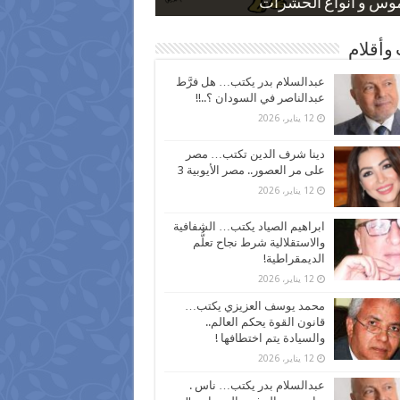
 كاركاتيرية
 كاركاتيرية
موس و أنواع الحشرات
ظفين بعد ارتفاع الأسعار
اع نسبة الطلاق في مصر
وأقلام
عبدالسلام بدر يكتب… هل فرَّط
عبدالناصر في السودان ؟..!!
12 يناير، 2026
دينا شرف الدين تكتب… مصر
على مر العصور.. مصر الأيوبية 3
12 يناير، 2026
ابراهيم الصياد يكتب… الشفافية
والاستقلالية شرط نجاح تعلُّم
الديمقراطية!
12 يناير، 2026
محمد يوسف العزيزي يكتب…
قانون القوة يحكم العالم..
والسيادة يتم اختطافها !
12 يناير، 2026
عبدالسلام بدر يكتب… ناس .