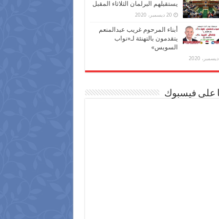
يستقبلهم البرلمان الثلاثاء المقبل
20 ديسمبر، 2020
أبناء المرحوم غريب عبدالمنعم
يتقدمون بالتهنئة لـ«نواب
السويس»
ا على فيسبوك