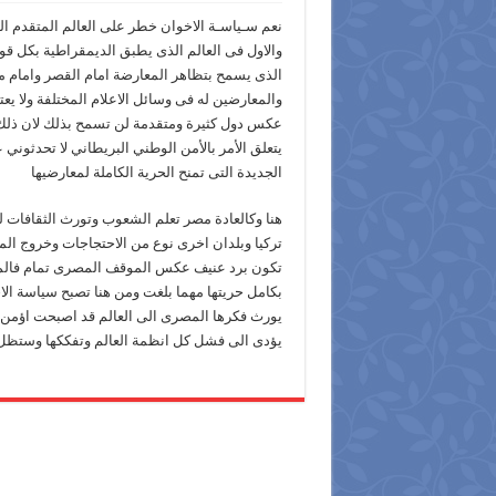
نعم سـياسـة الاخوان خطر على العالم المتقدم ال
والاول فى العالم الذى يطبق الديمقراطية بكل ق
الذى يسمح بتظاهر المعارضة امام القصر وامام م
والمعارضين له فى وسائل الاعلام المختلفة ولا 
عكس دول كثيرة ومتقدمة لن تسمح بذلك لان ذلك ا
يتعلق الأمر بالأمن الوطني البريطاني لا تحدثوني
الجديدة التى تمنح الحرية الكاملة لمعارضيها
هنا وكالعادة مصر تعلم الشعوب وتورث الثقافات لل
تركيا وبلدان اخرى نوع من الاحتجاجات وخروج ال
تكون برد عنيف عكس الموقف المصرى تمام فالمعار
بكامل حريتها مهما بلغت ومن هنا تصبح سياسة 
يورث فكرها المصرى الى العالم قد اصبحت اؤم
يؤدى الى فشل كل انظمة العالم وتفككها وستظل