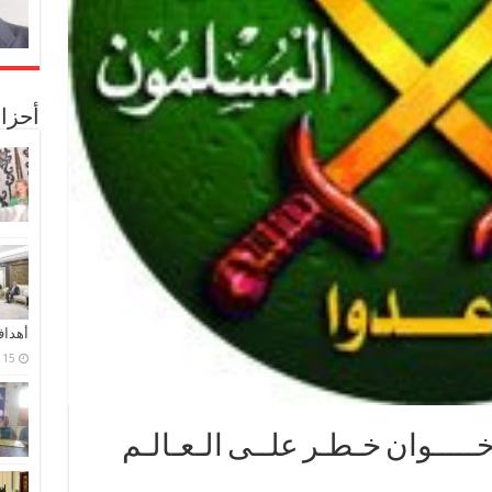
أحزا
أهدا
15 فبراير، 2024
ــــوان خـطـر علــى الـعـالـم