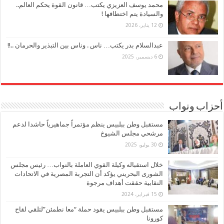
محمد يوسف العزيزي يكتب… قانون القوة يحكم العالم..
والسيادة يتم اختطافها !
12 يناير، 2026
عبدالسلام بدر يكتب… ناس . وناس بين التبذير والحرمان ..!!
6 ديسمبر، 2025
أحزاب ونواب
مستقبل وطن ببلبيس ينظم مؤتمراً جماهيرياً حاشدا لدعم
مرشحي مجلس الشيوخ
30 يوليو، 2025
خلال استقباله وكيلة القوي العاملة بالنواب… رئيس مجلس
الشورى البحريني يؤكد أن التجربة المصرية في الاتحادات
النقابية حققت أهداف مرجوة
15 فبراير، 2024
مستقبل وطن ببلبيس يقود حملة “معا نطمئن”لتلقي لقاح
كورونا