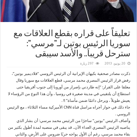
تعليقاً على قراره بقطع العلاقات مع
سوريا الرئيس بوتين لـ”مرسي”:
سترحل قريباَ.. والأسد سيبقى
20 يونيو، 2013
297 زيارة
ذكرت مصادر صحفية بكيهان الإيرانية أن الرئيس الروسي “فلاديمير بوتين”،
رفض قرار الرئيس المصري محمد مرسي، قطع العلاقات مع سوريا وقال
معلقا على القرار: “إنه طاردني بإصرار من أوروبا إلى جنوب أفريقيا حتى
استطاع أن يلتقيني في مدينة صغيرة في روسيا ، وأن هذا النوع من الرؤساء لا
يعيش طويلاً ، ويرحل دائمًا ضمن مأساة” !! .
جاء ذلك في حوار أجراه مراسل قناة CNN الأميركية مساء الثلاثاء ، مع الرئيس
الروسي .
وأضاف الرئيس “بوتين” ساخرًا من الرئيس محمد مرسي: أن بشار الذي
يناصبه الرئيس المصري العداء الآن.. قد يبقى في منصبه لمدة أطول بكثير من
بقاء محمد مرسي، رغم أن الأول يواجه حربًا ضروس على الأرض، والثاني