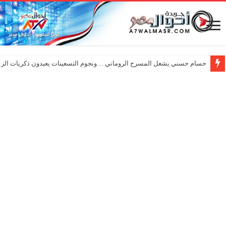
حسام حسني يشعل المسرح الروماني …ونجوم التسعينات يعيدون ذكريات الزم