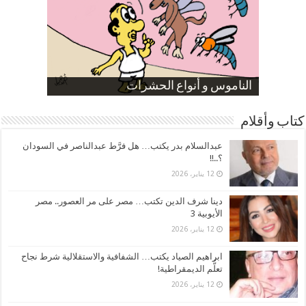
صورة كاركاتيرية
صورة كاركاتيرية
الناموس و أنواع الحشرات
الموظفين بعد ارتفاع الأسعار
ارتفاع نسبة الطلاق في مصر
كتاب وأقلام
عبدالسلام بدر يكتب… هل فرَّط عبدالناصر في السودان
؟..!!
12 يناير، 2026
دينا شرف الدين تكتب… مصر على مر العصور.. مصر
الأيوبية 3
12 يناير، 2026
ابراهيم الصياد يكتب… الشفافية والاستقلالية شرط نجاح
تعلُّم الديمقراطية!
12 يناير، 2026