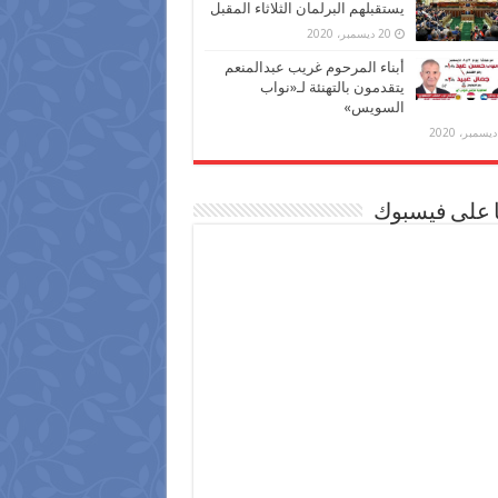
يستقبلهم البرلمان الثلاثاء المقبل
20 ديسمبر، 2020
أبناء المرحوم غريب عبدالمنعم
يتقدمون بالتهنئة لـ«نواب
السويس»
ا على فيسبوك