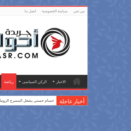
من نحن
سياسة الخصوصية
اتصل بنا
الاخبار
الركن السياسى
رياضة
حسام حسني يشعل المسرح الروماني
أخبار عاجلة