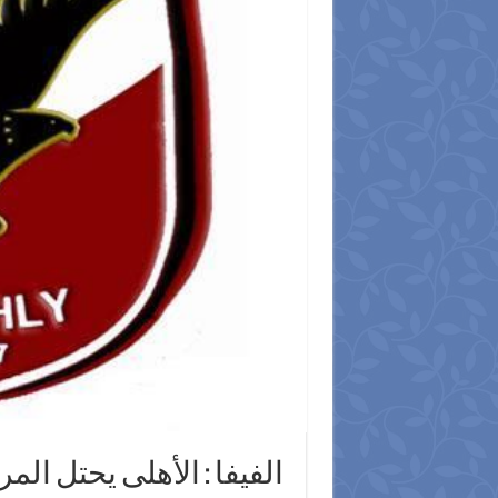
الفيفا : الأهلى يحتل المركز128 عال