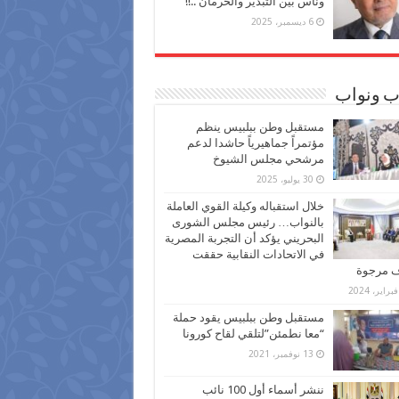
وناس بين التبذير والحرمان ..!!
6 ديسمبر، 2025
ب ونواب
مستقبل وطن ببلبيس ينظم
مؤتمراً جماهيرياً حاشدا لدعم
مرشحي مجلس الشيوخ
30 يوليو، 2025
خلال استقباله وكيلة القوي العاملة
بالنواب… رئيس مجلس الشورى
البحريني يؤكد أن التجربة المصرية
في الاتحادات النقابية حققت
ف مرجوة
مستقبل وطن ببلبيس يقود حملة
“معا نطمئن”لتلقي لقاح كورونا
13 نوفمبر، 2021
ننشر أسماء أول 100 نائب