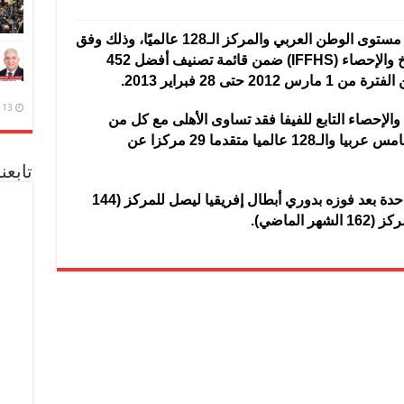
احتل النادي الأهلي المركز الخامس على مستوى الوطن العربي والمركز الـ128 عالميًا، وذلك وفق
التصنيف الذى أعلنه الاتحاد الدولي للتاريخ والإحصاء (IFFHS) ضمن قائمة تصنيف أفضل 452
تى 28 فبراير 2013.
13 ديسمبر، 2020
 والإحصاء التابع للفيفا فقد تساوى الأهلى مع كل من
الاتحاد والهلال السعوديين فى المركز الخامس عربيا والـ128 عالميا متقدما 29 مركزا عن
تابعن
وتقدم الاهلي المصري 18 مركزا دفعة واحدة بعد فوزه بدوري أبطال إفريقيا ليصل للمركز (144
الماضي).