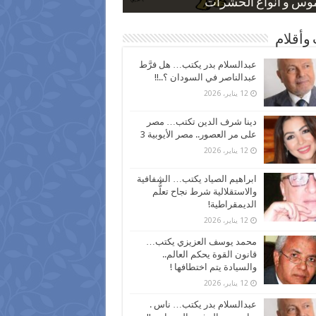
 كاركاتيرية
 كاركاتيرية
موس و أنواع الحشرات
ظفين بعد ارتفاع الأسعار
اع نسبة الطلاق في مصر
وأقلام
عبدالسلام بدر يكتب… هل فرَّط
عبدالناصر في السودان ؟..!!
12 يناير، 2026
دينا شرف الدين تكتب… مصر
على مر العصور.. مصر الأيوبية 3
12 يناير، 2026
ابراهيم الصياد يكتب… الشفافية
والاستقلالية شرط نجاح تعلُّم
الديمقراطية!
12 يناير، 2026
محمد يوسف العزيزي يكتب…
قانون القوة يحكم العالم..
والسيادة يتم اختطافها !
12 يناير، 2026
عبدالسلام بدر يكتب… ناس .