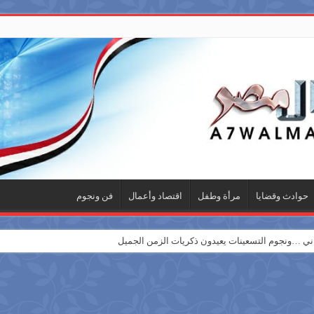
حوادث وقضايا
مرأة وطفل
اقتصاد وأعمال
فن ونجوم
 …ونجوم التسعينات يعيدون ذكريات الزمن الجميل