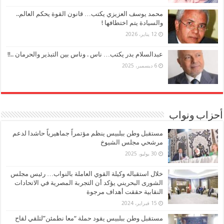
محمد يوسف العزيزي يكتب… قانون القوة يحكم العالم..
والسيادة يتم اختطافها !
12 يناير، 2026
عبدالسلام بدر يكتب… ناس . وناس بين التبذير والحرمان ..!!
6 ديسمبر، 2025
أحزاب ونواب
مستقبل وطن ببلبيس ينظم مؤتمراً جماهيرياً حاشدا لدعم
مرشحي مجلس الشيوخ
30 يوليو، 2025
خلال استقباله وكيلة القوي العاملة بالنواب… رئيس مجلس
الشورى البحريني يؤكد أن التجربة المصرية في الاتحادات
النقابية حققت أهداف مرجوة
15 فبراير، 2024
مستقبل وطن ببلبيس يقود حملة “معا نطمئن”لتلقي لقاح