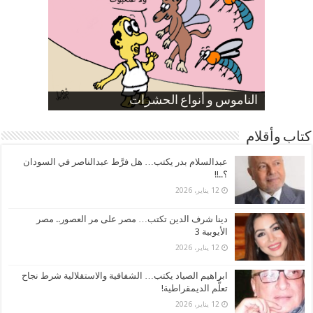
صورة كاركاتيرية
صورة كاركاتيرية
الناموس و أنواع الحشرات
الموظفين بعد ارتفاع الأسعار
ارتفاع نسبة الطلاق في مصر
كتاب وأقلام
عبدالسلام بدر يكتب… هل فرَّط عبدالناصر في السودان
؟..!!
12 يناير، 2026
دينا شرف الدين تكتب… مصر على مر العصور.. مصر
الأيوبية 3
12 يناير، 2026
ابراهيم الصياد يكتب… الشفافية والاستقلالية شرط نجاح
تعلُّم الديمقراطية!
12 يناير، 2026