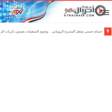
حسام حسني يشعل المسرح الروماني …ونجوم التسعينات يعيدون ذكريات الزم