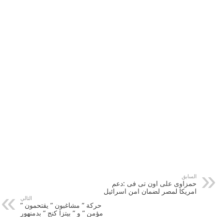
السابق
حمزاوى على اون تى فى :دعم
امريكا لمصر لضمان امن اسرائيل
التالي
حركة ” مشاغبون ” يقتحمون ”
مؤمن ” و ” بيتزا كنج ” بدمنهور