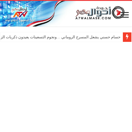
حسام حسني يشعل المسرح الروماني …ونجوم التسعينات يعيدون ذكريات الزم