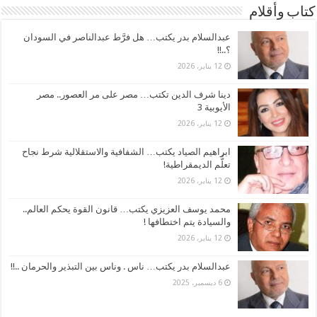
كتاب وأقلام
عبدالسلام بدر يكتب… هل فرَّط عبدالناصر في السودان
؟..!!
12 يناير، 2026
دينا شرف الدين تكتب… مصر على مر العصور.. مصر
الأيوبية 3
12 يناير، 2026
ابراهيم الصياد يكتب… الشفافية والاستقلالية شرط نجاح
تعلُّم الديمقراطية!
12 يناير، 2026
محمد يوسف العزيزي يكتب… قانون القوة يحكم العالم..
والسيادة يتم اختطافها !
12 يناير، 2026
عبدالسلام بدر يكتب… ناس . وناس بين التبذير والحرمان ..!!
6 ديسمبر، 2025