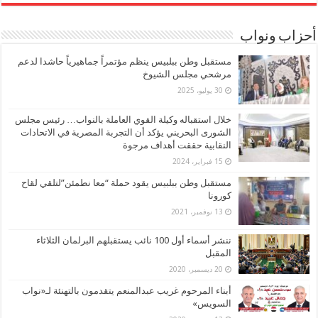
أحزاب ونواب
مستقبل وطن ببلبيس ينظم مؤتمراً جماهيرياً حاشدا لدعم
مرشحي مجلس الشيوخ
30 يوليو، 2025
خلال استقباله وكيلة القوي العاملة بالنواب… رئيس مجلس
الشورى البحريني يؤكد أن التجربة المصرية في الاتحادات
النقابية حققت أهداف مرجوة
15 فبراير، 2024
مستقبل وطن ببلبيس يقود حملة “معا نطمئن”لتلقي لقاح
كورونا
13 نوفمبر، 2021
ننشر أسماء أول 100 نائب يستقبلهم البرلمان الثلاثاء
المقبل
20 ديسمبر، 2020
أبناء المرحوم غريب عبدالمنعم يتقدمون بالتهنئة لـ«نواب
السويس»