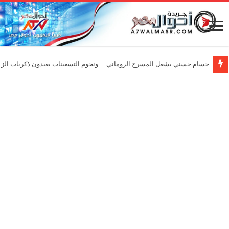
حسام حسني يشعل المسرح الروماني …ونجوم التسعينات يعيدون ذكريات الزم