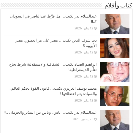
كتاب وأقلام
عبدالسلام بدر يكتب… هل فرَّط عبدالناصر في السودان
؟..!!
12 يناير، 2026
دينا شرف الدين تكتب… مصر على مر العصور.. مصر
الأيوبية 3
12 يناير، 2026
ابراهيم الصياد يكتب… الشفافية والاستقلالية شرط نجاح
تعلُّم الديمقراطية!
12 يناير، 2026
محمد يوسف العزيزي يكتب… قانون القوة يحكم العالم..
والسيادة يتم اختطافها !
12 يناير، 2026
عبدالسلام بدر يكتب… ناس . وناس بين التبذير والحرمان ..!!
6 ديسمبر، 2025