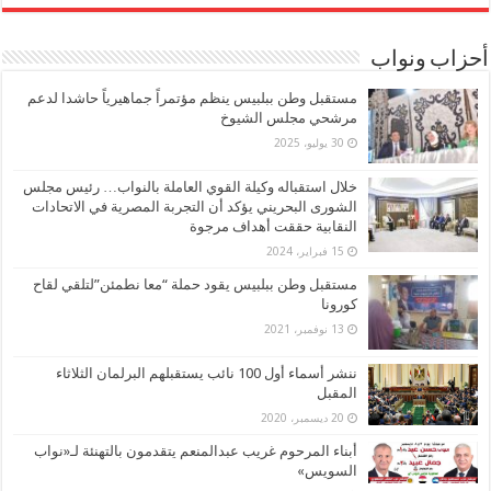
أحزاب ونواب
مستقبل وطن ببلبيس ينظم مؤتمراً جماهيرياً حاشدا لدعم
مرشحي مجلس الشيوخ
30 يوليو، 2025
خلال استقباله وكيلة القوي العاملة بالنواب… رئيس مجلس
الشورى البحريني يؤكد أن التجربة المصرية في الاتحادات
النقابية حققت أهداف مرجوة
15 فبراير، 2024
مستقبل وطن ببلبيس يقود حملة “معا نطمئن”لتلقي لقاح
كورونا
13 نوفمبر، 2021
ننشر أسماء أول 100 نائب يستقبلهم البرلمان الثلاثاء
المقبل
20 ديسمبر، 2020
أبناء المرحوم غريب عبدالمنعم يتقدمون بالتهنئة لـ«نواب
السويس»