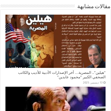
مقالات مشابهة
“هيلين”.. المصرية… أخر الإصدارات الأدبية للأديب والكاتب
الصحفي الكبير “محمود عابدين”
13 ديسمبر، 2025