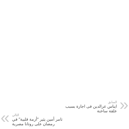
السابق
ايناس عزالدين فى اجازة بسبب
علقة ساخنة
التالي
تامر أمين يثير “أزمة قلبية” في
رمضان على روتانا مصرية