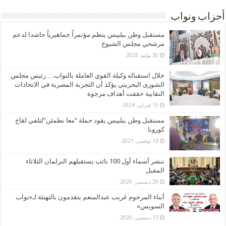
أحزاب ونواب
مستقبل وطن ببلبيس ينظم مؤتمراً جماهيرياً حاشدا لدعم
مرشحي مجلس الشيوخ
30 يوليو، 2025
خلال استقباله وكيلة القوي العاملة بالنواب… رئيس مجلس
الشورى البحريني يؤكد أن التجربة المصرية في الاتحادات
النقابية حققت أهداف مرجوة
15 فبراير، 2024
مستقبل وطن ببلبيس يقود حملة “معا نطمئن”لتلقي لقاح
كورونا
13 نوفمبر، 2021
ننشر أسماء أول 100 نائب يستقبلهم البرلمان الثلاثاء
المقبل
20 ديسمبر، 2020
أبناء المرحوم غريب عبدالمنعم يتقدمون بالتهنئة لـ«نواب
السويس»
13 ديسمبر، 2020