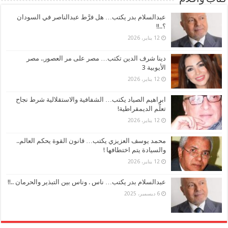
عبدالسلام بدر يكتب… هل فرَّط عبدالناصر في السودان
؟..!!
12 يناير، 2026
دينا شرف الدين تكتب… مصر على مر العصور.. مصر
الأيوبية 3
12 يناير، 2026
ابراهيم الصياد يكتب… الشفافية والاستقلالية شرط نجاح
تعلُّم الديمقراطية!
12 يناير، 2026
محمد يوسف العزيزي يكتب… قانون القوة يحكم العالم..
والسيادة يتم اختطافها !
12 يناير، 2026
عبدالسلام بدر يكتب… ناس . وناس بين التبذير والحرمان ..!!
6 ديسمبر، 2025