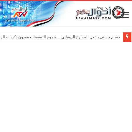
حسام حسني يشعل المسرح الروماني …ونجوم التسعينات يعيدون ذكريات الزم