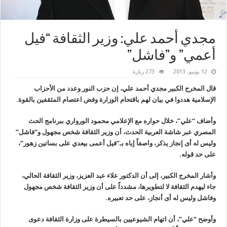
مجدي أحمد علي: وزير الثقافة “فيل
أعمي” و”فاشل”
12 يونيو، 2013
273 زيارة
قال المخرج الكبير مجدي أحمد علي، إن حزب النور وعدد من الأحزاب
الإسلامية هددوا في بيان لهم باقتحام الوزارة وفض اعتصام المثقفين بالقوة
.
وأضاف “علي”، خلال حواره مع الإعلامي محمود الورواري ببرنامج الحث
المصري عبر شاشة العربية الحدث، أن وزير الثقافة شخص مجهول و”فاشل”
وليس له أى إنجاز يذكر، واصفاً إياه بـ”فيل أعمى بيعدي على بساتين زهور”،
على حد قوله
.
وأشار المخرج الكبير، إلى أن الدكتور علاء عبد العزيز، وزير الثقافة الحالي،
جاء ليهدم الثقافة لا لتطويرها، مشدداً على أن وزير الثقافة شخص مجهول
وفاشل وليس له أى أنجاز، على حد تعبيره
.
وأوضح “علي”، أن اتهام الشيوعيين بالسيطرة على وزارة الثقافة دعوى