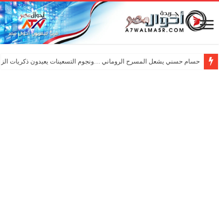
حسام حسني يشعل المسرح الروماني …ونجوم التسعينات يعيدون ذكريات الزم