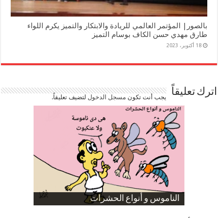
بالصور| المؤتمر العالمي للريادة والابتكار والتميز يكرم اللواء
طارق مهدي حسن الكاف بوسام التميز
18 أكتوبر، 2023
اترك تعليقاً
يجب أنت تكون
مسجل الدخول
لتضيف تعليقاً.
صورة كاركاتيرية
صورة كاركاتيرية
الناموس و أنواع الحشرات
الموظفين بعد ارتفاع الأسعار
ارتفاع نسبة الطلاق في مصر