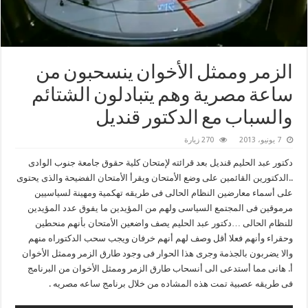
الزمر وممثل الأخوان ينسحبون من
ساعة مصرية وهم يتبادلون الشتائم
والسباب مع الدكتور قنديل
7 يونيو، 2013
270 زيارة
دكتور عبد الحليم قنديل بعد قرائته لإمتحان كلية حقوق جامعة جنوب الوادى
..الدكتورين القائمين على وضع الأمتحان ويقرأ الأمتحان الفضيحة والذى يحتوى
على أسماء معارضين النظام الحالى فى طريقه تهكمية ومهينة لسياسيين
مرموقين فى المجتمع السياسى ولهم من المؤيدين ما يفوق عدد المؤيدين
للنظام الحالى …دكتور عبد الحليم يصف واضعين الأمتحان بأنهم منحطين
وحقراء وأنهم فعلا أقل وصف لهم أنهم خرفان ويجب سحب الدكتوراه منهم
والا يضربون بالجذمة وجرى هذا الحوار فى وجود طارق الزمر وممثل الأخوان
أ. هانى مما أستدعى الى أنسحاب طارق الزمر وممثل الأخوان من البرنامج
فى طريقه عصبية تمت هذه المشاده من خلال برنامج ساعه مصريه .