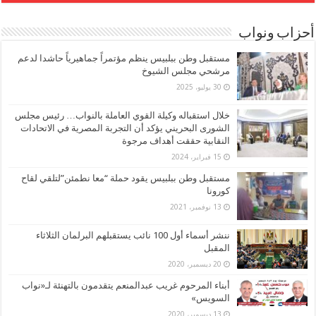
أحزاب ونواب
مستقبل وطن ببلبيس ينظم مؤتمراً جماهيرياً حاشدا لدعم
مرشحي مجلس الشيوخ
30 يوليو، 2025
خلال استقباله وكيلة القوي العاملة بالنواب… رئيس مجلس
الشورى البحريني يؤكد أن التجربة المصرية في الاتحادات
النقابية حققت أهداف مرجوة
15 فبراير، 2024
مستقبل وطن ببلبيس يقود حملة “معا نطمئن”لتلقي لقاح
كورونا
13 نوفمبر، 2021
ننشر أسماء أول 100 نائب يستقبلهم البرلمان الثلاثاء
المقبل
20 ديسمبر، 2020
أبناء المرحوم غريب عبدالمنعم يتقدمون بالتهنئة لـ«نواب
السويس»
13 ديسمبر، 2020