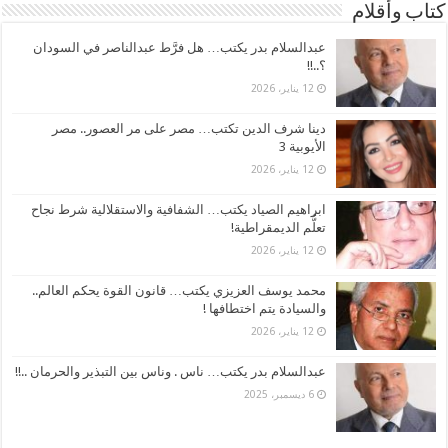
كتاب وأقلام
عبدالسلام بدر يكتب… هل فرَّط عبدالناصر في السودان
؟..!!
12 يناير، 2026
دينا شرف الدين تكتب… مصر على مر العصور.. مصر
الأيوبية 3
12 يناير، 2026
ابراهيم الصياد يكتب… الشفافية والاستقلالية شرط نجاح
تعلُّم الديمقراطية!
12 يناير، 2026
محمد يوسف العزيزي يكتب… قانون القوة يحكم العالم..
والسيادة يتم اختطافها !
12 يناير، 2026
عبدالسلام بدر يكتب… ناس . وناس بين التبذير والحرمان ..!!
6 ديسمبر، 2025