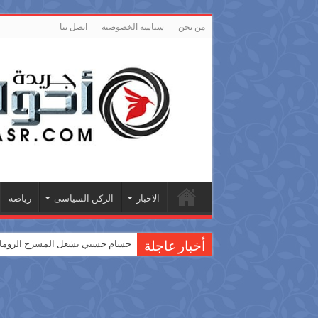
من نحن
سياسة الخصوصية
اتصل بنا
الاخبار
الركن السياسى
رياضة
حسام حسني يشعل المسرح الروماني
أخبار عاجلة