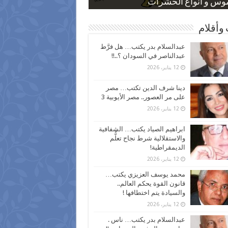
 كاركاتيرية
 كاركاتيرية
موس و أنواع الحشرات
ظفين بعد ارتفاع الأسعار
اع نسبة الطلاق في مصر
وأقلام
عبدالسلام بدر يكتب… هل فرَّط
عبدالناصر في السودان ؟..!!
12 يناير، 2026
دينا شرف الدين تكتب… مصر
على مر العصور.. مصر الأيوبية 3
12 يناير، 2026
ابراهيم الصياد يكتب… الشفافية
والاستقلالية شرط نجاح تعلُّم
الديمقراطية!
12 يناير، 2026
محمد يوسف العزيزي يكتب…
قانون القوة يحكم العالم..
والسيادة يتم اختطافها !
12 يناير، 2026
عبدالسلام بدر يكتب… ناس .