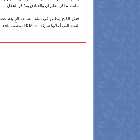
شاملة تذاكر الطيران والفنادق وتذاكر الحفل.
حفل الكنج ينطلق في تمام الساعة الرابعة عصرا
الفنية التي أعدّتها شركة K Music المنظّمة للحفل، ثم يصعد منير للمسرح في تمام الساعة التاسعة مساء.