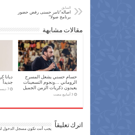
السابق
اصاله”تامر حسنى رفض حضور
برنامج صولا”
مقالات مشابهة
حسام حسني يشعل المسرح
ديانا كر
الروماني …ونجوم التسعينات
جديداً
يعيدون ذكريات الزمن الجميل
7 ديسمبر، 2025
اترك تعليقاً
يجب أنت تكون
مسجل الدخول
لت