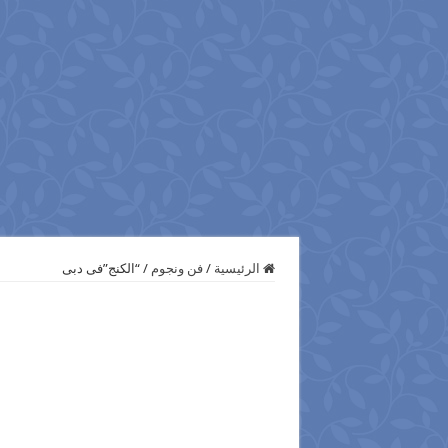
الرئيسية
/
فن ونجوم
/
“الكنج”فى دبى