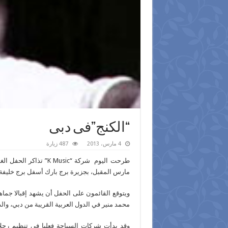
“الكنج”فى دبى
4 مارس، 2013
487 زيارة
طرحت اليوم شركة “K Music” تذاكر الحفل الغنائي الكبير المقرر أن يحييه الكنج
مارس المقبل، بجزيرة برج بارك أسفل برج خليفة.
ويتوقع القائمون على الحفل أن يشهد إقبالا جما
محمد منير في الدول العربية القريبة من دبي، والذ
وقد بدأت شركات السياحة فعليا في تنظيم رحل