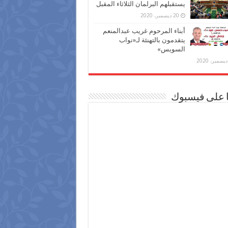
يستقبلهم البرلمان الثلاثاء المقبل
20 ديسمبر، 2020
أبناء المرحوم غريب عبدالمنعم
يتقدمون بالتهنئة لـ«نواب
السويس»
ا على فيسبوك