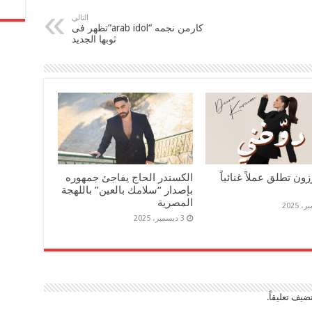
التالي
كارمن نجمه “arab idol”تظهر فى
ثوبها الجديد
زون تطلق عملاً غنائياً
الكسندر الحاج يفاجئ جمهوره
بإصدار “سلامك بالعين” باللهجة
المصرية
3 ديسمبر، 2025
ضيف تعليقاً.