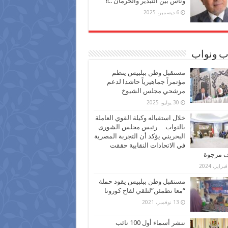
وناس بين التبذير والحرمان ..!!
6 ديسمبر، 2025
ب ونواب
مستقبل وطن ببلبيس ينظم
مؤتمراً جماهيرياً حاشدا لدعم
مرشحي مجلس الشيوخ
30 يوليو، 2025
خلال استقباله وكيلة القوي العاملة
بالنواب… رئيس مجلس الشورى
البحريني يؤكد أن التجربة المصرية
في الاتحادات النقابية حققت
ف مرجوة
مستقبل وطن ببلبيس يقود حملة
“معا نطمئن”لتلقي لقاح كورونا
13 نوفمبر، 2021
ننشر أسماء أول 100 نائب