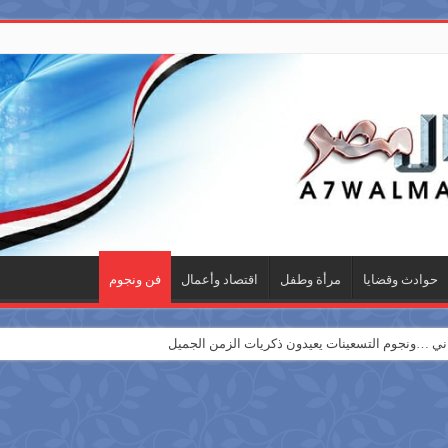
حوادث وقضايا
مرأة وطفل
اقتصاد وأعمال
فن ونجوم
 …ونجوم التسعينات يعيدون ذكريات الزمن الجميل