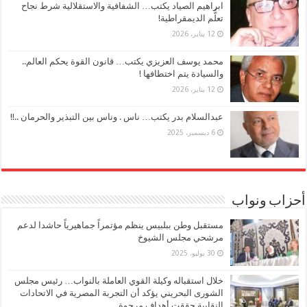
ابراهيم الصياد يكتب… الشفافية والاستقلالية شرط نجاح
تعلُّم الديمقراطية!
12 يناير، 2026
محمد يوسف العزيزي يكتب… قانون القوة يحكم العالم..
والسيادة يتم اختطافها !
12 يناير، 2026
عبدالسلام بدر يكتب… ناس . وناس بين التبذير والحرمان ..!!
6 ديسمبر، 2025
أحزاب ونواب
مستقبل وطن ببلبيس ينظم مؤتمراً جماهيرياً حاشدا لدعم
مرشحي مجلس الشيوخ
30 يوليو، 2025
خلال استقباله وكيلة القوي العاملة بالنواب… رئيس مجلس
الشورى البحريني يؤكد أن التجربة المصرية في الاتحادات
النقابية حققت أهداف مرجوة