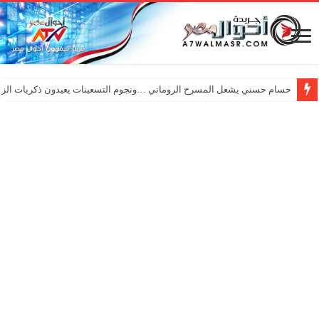
حسام حسني يشعل المسرح الروماني …ونجوم التسعينات يعيدون ذكريات الزم