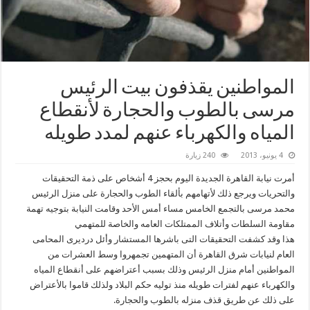
المواطنين يقذفون بيت الرئيس
مرسى بالطوب والحجارة لأنقطاع
المياه والكهرباء عنهم لمدد طويله
4 يونيو، 2013
240 زيارة
أمرت نيابة القاهرة الجديدة اليوم بحجز 4 أشخاص على ذمة التحقيقات
والتحريات ويرجع ذلك لأتهامهم بألقاء الطوب والحجارة على منزل الرئيس
محمد مرسى بالتجمع الخامس مساء أمس الأحد وقامت النيابة بتوجيه تهمة
مقاومة السلطات وأتلاف الممتلكات العامه والخاصة للمتهمي
هذا وقد كشفت التحقيقات التى باشرها المستشار وأئل درديرى المحامى
العام لنيابات شرق القاهرة أن المتهمين تجمهروا وسط العشرات من
المواطنين أمام منزل الرئيس وذلك بسبب أعتراضهم على أنقطاع المياه
والكهرباء عنهم لفترات طويله منذ توليه حكم البلاد ولذلك قاموا بالأعتراض
على ذلك عن طريق قذف منزله بالطوب والحجارة.