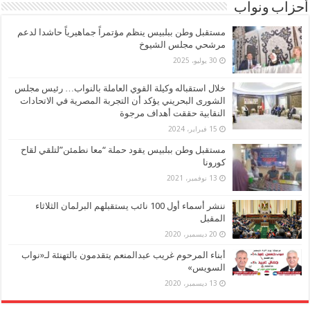
أحزاب ونواب
مستقبل وطن ببلبيس ينظم مؤتمراً جماهيرياً حاشدا لدعم
مرشحي مجلس الشيوخ
30 يوليو، 2025
خلال استقباله وكيلة القوي العاملة بالنواب… رئيس مجلس
الشورى البحريني يؤكد أن التجربة المصرية في الاتحادات
النقابية حققت أهداف مرجوة
15 فبراير، 2024
مستقبل وطن ببلبيس يقود حملة “معا نطمئن”لتلقي لقاح
كورونا
13 نوفمبر، 2021
ننشر أسماء أول 100 نائب يستقبلهم البرلمان الثلاثاء
المقبل
20 ديسمبر، 2020
أبناء المرحوم غريب عبدالمنعم يتقدمون بالتهنئة لـ«نواب
السويس»
13 ديسمبر، 2020