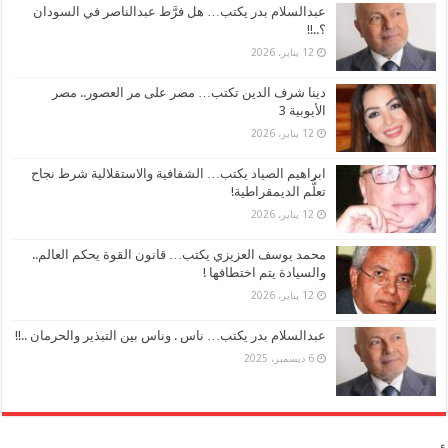
عبدالسلام بدر يكتب… هل فرَّط عبدالناصر في السودان
؟..!!
12 يناير، 2026
دينا شرف الدين تكتب… مصر على مر العصور.. مصر
الأيوبية 3
12 يناير، 2026
ابراهيم الصياد يكتب… الشفافية والاستقلالية شرط نجاح
تعلُّم الديمقراطية!
12 يناير، 2026
محمد يوسف العزيزي يكتب… قانون القوة يحكم العالم..
والسيادة يتم اختطافها !
12 يناير، 2026
عبدالسلام بدر يكتب… ناس . وناس بين التبذير والحرمان ..!!
6 ديسمبر، 2025