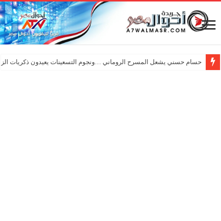
حسام حسني يشعل المسرح الروماني …ونجوم التسعينات يعيدون ذكريات الزم