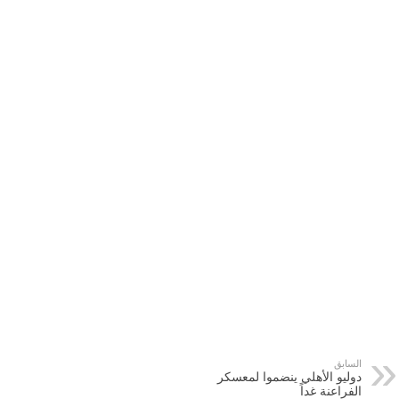
السابق
دوليو الأهلي ينضموا لمعسكر
الفراعنة غداً