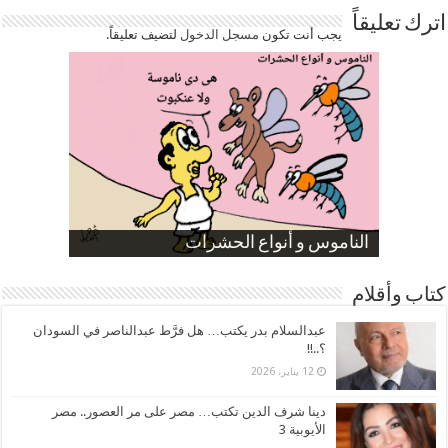
اترك تعليقاً
يجب أنت تكون
مسجل الدخول
لتضيف تعليقاً.
صورة كاركاتيرية
صورة كاركاتيرية
الناموس و أنواع الحشرات
الموظفين بعد ارتفاع الأسعار
ارتفاع نسبة الطلاق في مصر
كتاب وأقلام
عبدالسلام بدر يكتب… هل فرَّط عبدالناصر في السودان
؟..!!
12 يناير، 2026
دينا شرف الدين تكتب… مصر على مر العصور.. مصر
الأيوبية 3