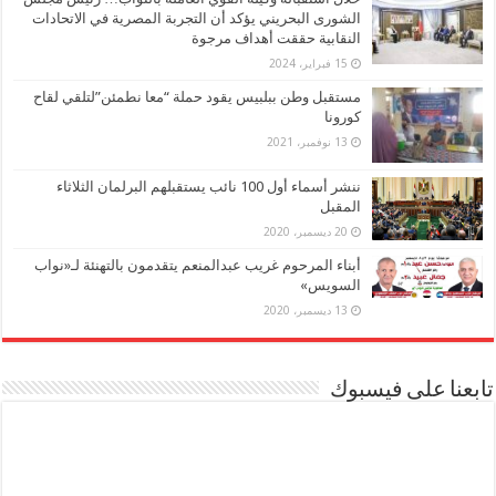
الشورى البحريني يؤكد أن التجربة المصرية في الاتحادات
النقابية حققت أهداف مرجوة
15 فبراير، 2024
مستقبل وطن ببلبيس يقود حملة “معا نطمئن”لتلقي لقاح
كورونا
13 نوفمبر، 2021
ننشر أسماء أول 100 نائب يستقبلهم البرلمان الثلاثاء
المقبل
20 ديسمبر، 2020
أبناء المرحوم غريب عبدالمنعم يتقدمون بالتهنئة لـ«نواب
السويس»
13 ديسمبر، 2020
تابعنا على فيسبوك