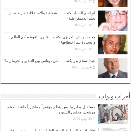
12 يناير، 2026
ابراهيم الصياد يكتب… الشفافية والاستقلالية شرط نجاح
تعلُّم الديمقراطية!
12 يناير، 2026
محمد يوسف العزيزي يكتب… قانون القوة يحكم العالم..
والسيادة يتم اختطافها !
12 يناير، 2026
عبدالسلام بدر يكتب… ناس . وناس بين التبذير والحرمان ..!!
6 ديسمبر، 2025
أحزاب ونواب
مستقبل وطن ببلبيس ينظم مؤتمراً جماهيرياً حاشدا لدعم
مرشحي مجلس الشيوخ
30 يوليو، 2025
خلال استقباله وكيلة القوي العاملة بالنواب… رئيس مجلس