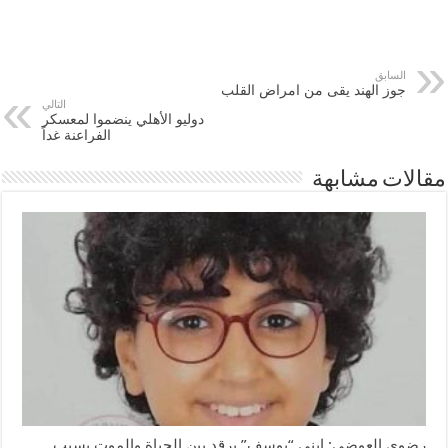
السابق
جوز الهند يقى من امراض القلب
التالي
دوليو الأهلي ينضموا لمعسكر
الفراعنة غداً
مقالات مشابهة
رضوي العوضي: ابني “يوسف” يرقد بين الحياة والموت بسبب