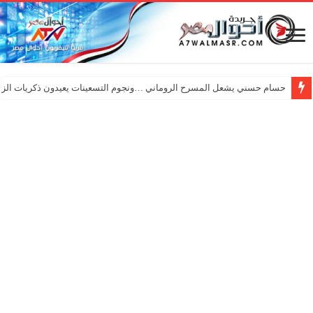
حسام حسني يشعل المسرح الروماني …ونجوم التسعينات يعيدون ذكريات الزم