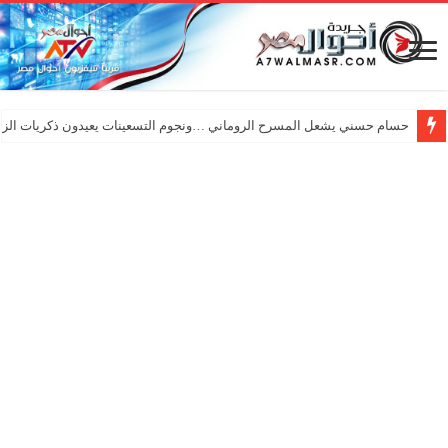
حسام حسني يشعل المسرح الروماني …ونجوم التسعينات يعيدون ذكريات الزم