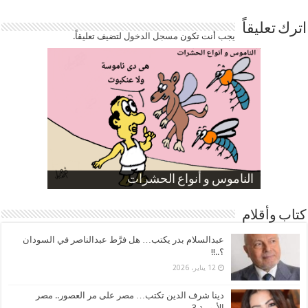
اترك تعليقاً
يجب أنت تكون
مسجل الدخول
لتضيف تعليقاً.
صورة كاركاتيرية
صورة كاركاتيرية
الناموس و أنواع الحشرات
الموظفين بعد ارتفاع الأسعار
ارتفاع نسبة الطلاق في مصر
كتاب وأقلام
عبدالسلام بدر يكتب… هل فرَّط عبدالناصر في السودان
؟..!!
12 يناير، 2026
دينا شرف الدين تكتب… مصر على مر العصور.. مصر
الأيوبية 3