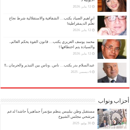
12 يناير، 2026
ابراهيم الصياد يكتب… الشفافية والاستقلالية شرط نجاح
تعلُّم الديمقراطية!
12 يناير، 2026
محمد يوسف العزيزي يكتب… قانون القوة يحكم العالم..
والسيادة يتم اختطافها !
12 يناير، 2026
عبدالسلام بدر يكتب… ناس . وناس بين التبذير والحرمان ..!!
6 ديسمبر، 2025
أحزاب ونواب
مستقبل وطن ببلبيس ينظم مؤتمراً جماهيرياً حاشدا لدعم
مرشحي مجلس الشيوخ
30 يوليو، 2025