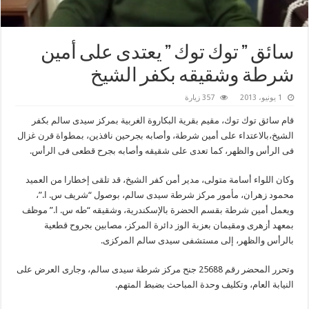
سائق ” توك توك ” يعتدى على أمين
شرطة وشقيقه بكفر الشيخ
1 يونيو، 2013
357 زيارة
قام سائق توك توك، مقيم بقرية البكاروة الغربية بمركز سيدى سالم بكفر
الشيخ،بالاعتداء على أمين شرطة، وأصابه بجرحين نافذين، بمطواة قرن غزال
فى الرأس والظهر، كما تعدى على شقيقه وأصابه بجرح قطعى فى الرأس.
وكان اللواء أسامة متولى، مدير أمن كفر الشيخ، قد تلقى إخطارا من العميد
محمود زهران، مأمور مركز شرطة سيدى سالم، بوصول “شريف س. ا.”،
ويعمل أمين شرطة بقسم الحضرة بالإسكندرية، وشقيقه “طه س. ا.” موظف
بمعهد أزهرى ومقيمان بعزبة الوز دائرة المركز، مصابين بجروح قطعية
بالرأس والظهر، إلى مستشفى سيدى سالم المركزى.
وتحرر المحضر رقم 25688 جنح مركز شرطة سيدى سالم، وجارى العرض على
النيابة العام، وتكليف وحدة المباحث بضبط المتهم.