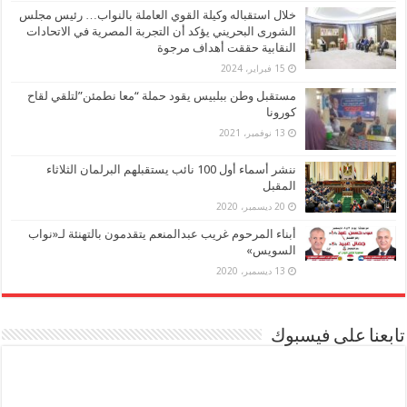
خلال استقباله وكيلة القوي العاملة بالنواب… رئيس مجلس
الشورى البحريني يؤكد أن التجربة المصرية في الاتحادات
النقابية حققت أهداف مرجوة
15 فبراير، 2024
مستقبل وطن ببلبيس يقود حملة “معا نطمئن”لتلقي لقاح
كورونا
13 نوفمبر، 2021
ننشر أسماء أول 100 نائب يستقبلهم البرلمان الثلاثاء
المقبل
20 ديسمبر، 2020
أبناء المرحوم غريب عبدالمنعم يتقدمون بالتهنئة لـ«نواب
السويس»
13 ديسمبر، 2020
تابعنا على فيسبوك