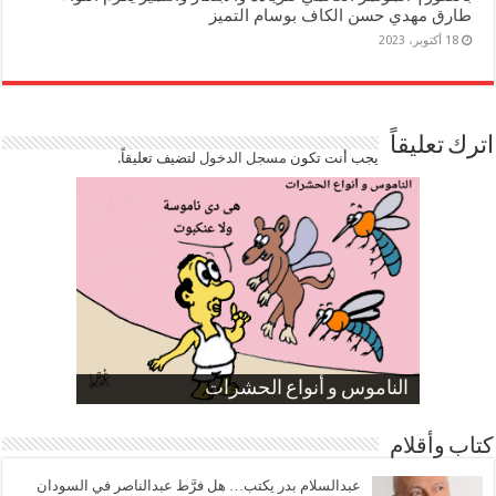
طارق مهدي حسن الكاف بوسام التميز
18 أكتوبر، 2023
اترك تعليقاً
يجب أنت تكون
مسجل الدخول
لتضيف تعليقاً.
صورة كاركاتيرية
صورة كاركاتيرية
الناموس و أنواع الحشرات
الموظفين بعد ارتفاع الأسعار
ارتفاع نسبة الطلاق في مصر
كتاب وأقلام
عبدالسلام بدر يكتب… هل فرَّط عبدالناصر في السودان