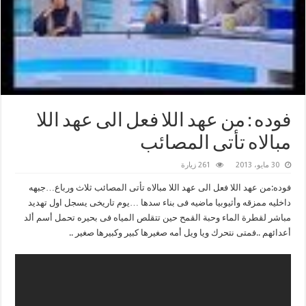
فوده : من عهد اللا فعل الى عهد اللا
مبالاه تأتى المصائب
30 مايو، 2013
261 زيارة
فوده:من عهد اللا فعل الى عهد اللا مبالاه تأتى المصائب ثلاث ورباع…جبهه
داخليه ممزقه وأثيوبيا ماضيه فى بناء سدها …يوم تاريخى يسجل اول تهديد
مباشر لقطرة الماء وحبة القمح حين تتقلص المياه فى بحيره تحمل أسم ألد
أعدائهم ..فمتى نتحرك ويا ويل أمه صغيرها كبير وكبيرها صغير ..