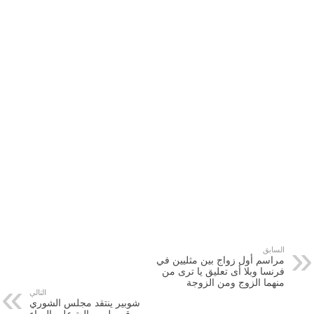
السابق
مراسم أول زواج بين مثليين في
فرنسا وبلا أى تعليق يا ترى من
منهما الزوج ومن الزوجة
التالي
شوبير ينتقد مجلس الشوري