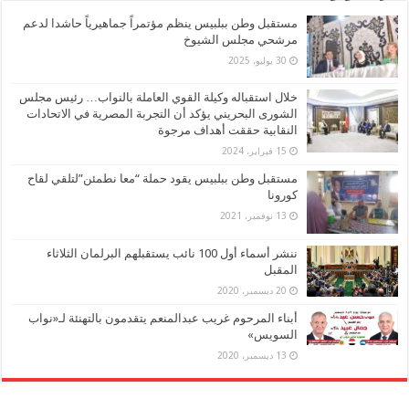
مستقبل وطن ببلبيس ينظم مؤتمراً جماهيرياً حاشدا لدعم
مرشحي مجلس الشيوخ
30 يوليو، 2025
خلال استقباله وكيلة القوي العاملة بالنواب… رئيس مجلس
الشورى البحريني يؤكد أن التجربة المصرية في الاتحادات
النقابية حققت أهداف مرجوة
15 فبراير، 2024
مستقبل وطن ببلبيس يقود حملة “معا نطمئن”لتلقي لقاح
كورونا
13 نوفمبر، 2021
ننشر أسماء أول 100 نائب يستقبلهم البرلمان الثلاثاء
المقبل
20 ديسمبر، 2020
أبناء المرحوم غريب عبدالمنعم يتقدمون بالتهنئة لـ«نواب
السويس»
13 ديسمبر، 2020