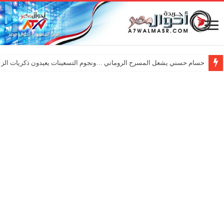
حسام حسني يشعل المسرح الروماني …ونجوم التسعينات يعيدون ذكريات الزم