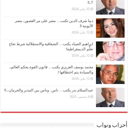
؟..!!
12 يناير، 2026
دينا شرف الدين تكتب… مصر على مر العصور.. مصر
الأيوبية 3
12 يناير، 2026
ابراهيم الصياد يكتب… الشفافية والاستقلالية شرط نجاح
تعلُّم الديمقراطية!
12 يناير، 2026
محمد يوسف العزيزي يكتب… قانون القوة يحكم العالم..
والسيادة يتم اختطافها !
12 يناير، 2026
عبدالسلام بدر يكتب… ناس . وناس بين التبذير والحرمان ..!!
6 ديسمبر، 2025
أحزاب ونواب