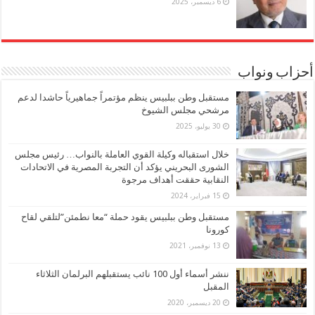
6 ديسمبر، 2025
أحزاب ونواب
مستقبل وطن ببلبيس ينظم مؤتمراً جماهيرياً حاشدا لدعم
مرشحي مجلس الشيوخ
30 يوليو، 2025
خلال استقباله وكيلة القوي العاملة بالنواب… رئيس مجلس
الشورى البحريني يؤكد أن التجربة المصرية في الاتحادات
النقابية حققت أهداف مرجوة
15 فبراير، 2024
مستقبل وطن ببلبيس يقود حملة “معا نطمئن”لتلقي لقاح
كورونا
13 نوفمبر، 2021
ننشر أسماء أول 100 نائب يستقبلهم البرلمان الثلاثاء
المقبل
20 ديسمبر، 2020