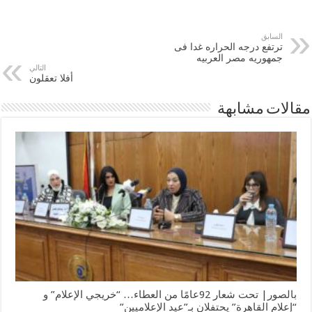
السابق
ترتفع درجه الحراره غدا فى
جمهوريه مصر العربيه
التالي
أفلا تعقلون
مقالات مشابهة
بالصور| تحت شعار 92عامًا من العطاء… “خريجي الإعلام” و
“إعلام القاهرة” يحتفلان بـ”عيد الإعلاميين”