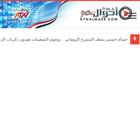
حسام حسني يشعل المسرح الروماني …ونجوم التسعينات يعيدون ذكريات الزم