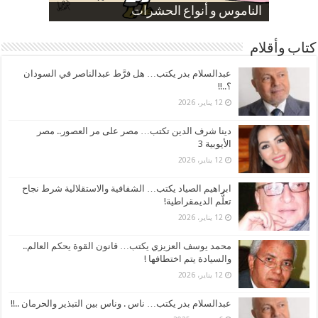
صورة كاركاتيرية
صورة كاركاتيرية
الناموس و أنواع الحشرات
الموظفين بعد ارتفاع الأسعار
ارتفاع نسبة الطلاق في مصر
كتاب وأقلام
عبدالسلام بدر يكتب… هل فرَّط عبدالناصر في السودان
؟..!!
12 يناير، 2026
دينا شرف الدين تكتب… مصر على مر العصور.. مصر
الأيوبية 3
12 يناير، 2026
ابراهيم الصياد يكتب… الشفافية والاستقلالية شرط نجاح
تعلُّم الديمقراطية!
12 يناير، 2026
محمد يوسف العزيزي يكتب… قانون القوة يحكم العالم..
والسيادة يتم اختطافها !
12 يناير، 2026
عبدالسلام بدر يكتب… ناس . وناس بين التبذير والحرمان ..!!