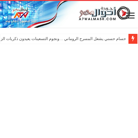
حسام حسني يشعل المسرح الروماني …ونجوم التسعينات يعيدون ذكريات الزم