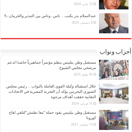
12 يناير، 2026
عبدالسلام بدر يكتب… ناس . وناس بين التبذير والحرمان ..!!
6 ديسمبر، 2025
أحزاب ونواب
مستقبل وطن ببلبيس ينظم مؤتمراً جماهيرياً حاشدا لدعم
مرشحي مجلس الشيوخ
30 يوليو، 2025
خلال استقباله وكيلة القوي العاملة بالنواب… رئيس مجلس
الشورى البحريني يؤكد أن التجربة المصرية في الاتحادات
النقابية حققت أهداف مرجوة
15 فبراير، 2024
مستقبل وطن ببلبيس يقود حملة “معا نطمئن”لتلقي لقاح
كورونا
13 نوفمبر، 2021