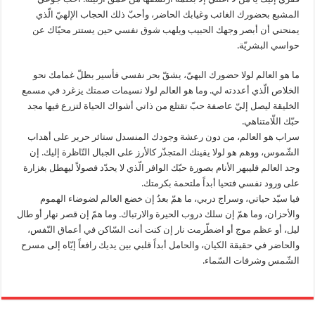
المشبع بحضورك الغائب وغيابك الحاضر، وأحبّ ذلك الحجاب الإلهيّ الّذي
يمنحني أن أبصر وجهك الحبيب ويلهب شوق نفسي حين يستتر محيّاك عن
حواسي البشريّة.
ما هو العالم لولا حضورك البهيّ، يشقّ بحر نفسي فأسير بظلّ غمامك نحو
الخلاص الّذي أعددته لي. وما هو العالم لولا نسيمات صمتك يزغرد في مسمع
الخليقة ليصل إليّ عاصفة حبّ تقتلع من ذاتي أشواك الحياة لتزرع فيها مجد
حبّك اللّامتناهي.
سراب هو العالم، من دون رعشة وجودك المنسدل ستائر حرير على أهداب
الشّموس، ووهم هو لولا يقينك المتجذّر كالأرز على الجبال النّاظرة إليك. إن
وجد العالم فليبهر الأنام بصورة حبّك الوافر الّذي لا يحدّد فصولاً ليهطل بغزارة
على ورود نفسي فتحيا أبداً ملتحمة بكرمتك.
فيا سيّد حياتي، وسراج دربي، ما همّ بعدُ إن خضع العالم لضوضاء الهموم
والأحزان، وما همّ إن سلك دروب الحيرة والارتباك. وما همّ إن قصر نهار أو طال
ليل، أو عظم موج أو اضطّرمت نار إن كنت أنت السّاكن في أعماق النّفس،
والحاضر في حقيقة الكيان، والحامل أبداً قلبي بين يديك رافعاً إيّاه إلى مسرح
الشّمس وشرفات السّماء.