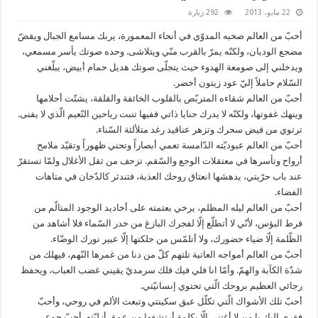
22 مايو، 2013
292 زيارة
أحبّ من العالم صخبه المدوّي في أنحاء المعمورة، يربك مسامع الجبال ويقضّ
مضجع الوديان، ولكنّه يمرّ بالقرب منّي ويتلاشى. وحده صوتك يأسر مسمعي،
ويدخلني إلى صومعة الهدوء حيث يتجلّى صوتك هديل حمام أبيض، يبلّغني
السّلام حاملاً إليّ عود زيتون أخضر.
أحبّ من العالم شقاءه المتربّص بالقلوب الخائفة والقلقة، يشتّت أحلامها
وينهك غفوتها، ولكنّه لا يدرك حنايا ذاتي ففيها تنبت رياحين النّعيم الّذي لا يفنى.
ترتوي من فيض سحرك وتزهر عناقيد رغد متلألئة السّناء.
أحبّ من العالم عبوديّته الدّامسة تعمي أبصاراً وتحني ظهوراً وتقيّد ملامح
أرواح وتأسرها في معتقلات الوجع والسّقم. تزحف من ثقل الأغلال ولمّا تستقرّ
عند باب حرّيتي، يدهشها انعتاق روحك العذبة، فتندثر كالدّخان في متاهات
الفضاء.
أحبّ من العالم ليله المظلم، يرخي بعتمته على أخاديد الوجود المتالّم من
فرط البؤس، لأنّي لا أتطلّع إلّا لفجرك البازغ من خدر السّماء فلا أشاهد من
الظّلمة إلّا ضياء حضورك، ولا أتلمّس من حلكتها إلّا عبير نورك الوضّاء.
أحبّ من العالم أمواجه العاتية تلتهم كلّ من دنا من غمرها النّهم، فيهلك من
شدّة الكآبة والهمّ. وأمّا انا فلي فيك فلك سرمديّ يقيني غضب العباب، ويحفظ
رجائي العظيم بروحك الّتي تحتوي إنسانيّتي.
أحبّ تلك الأشواك الّتي تكلّل عبق سكينتي وتبعث الألم في روحي، وأحبّ
فقري إليك يا من لا أغتني إلّا بكلمة أرتشفها من عمق أزليّته. أحبّ جوعي