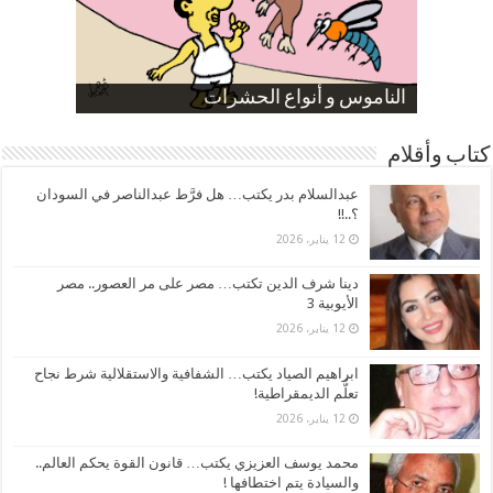
صورة كاركاتيرية
صورة كاركاتيرية
الناموس و أنواع الحشرات
الموظفين بعد ارتفاع الأسعار
ارتفاع نسبة الطلاق في مصر
كتاب وأقلام
عبدالسلام بدر يكتب… هل فرَّط عبدالناصر في السودان
؟..!!
12 يناير، 2026
دينا شرف الدين تكتب… مصر على مر العصور.. مصر
الأيوبية 3
12 يناير، 2026
ابراهيم الصياد يكتب… الشفافية والاستقلالية شرط نجاح
تعلُّم الديمقراطية!
12 يناير، 2026
محمد يوسف العزيزي يكتب… قانون القوة يحكم العالم..
والسيادة يتم اختطافها !