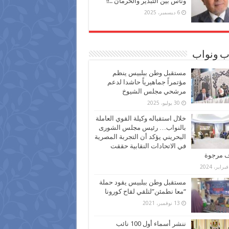
وناس بين التبذير والحرمان ..!!
6 ديسمبر، 2025
ب ونواب
مستقبل وطن ببلبيس ينظم
مؤتمراً جماهيرياً حاشدا لدعم
مرشحي مجلس الشيوخ
30 يوليو، 2025
خلال استقباله وكيلة القوي العاملة
بالنواب… رئيس مجلس الشورى
البحريني يؤكد أن التجربة المصرية
في الاتحادات النقابية حققت
ف مرجوة
مستقبل وطن ببلبيس يقود حملة
“معا نطمئن”لتلقي لقاح كورونا
13 نوفمبر، 2021
ننشر أسماء أول 100 نائب