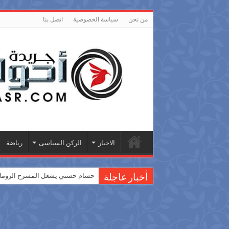
من نحن
سياسة الخصوصية
اتصل بنا
الاخبار
الركن السياسى
رياضة
حسام حسني يشعل المسرح الروماني
أخبار عاجلة