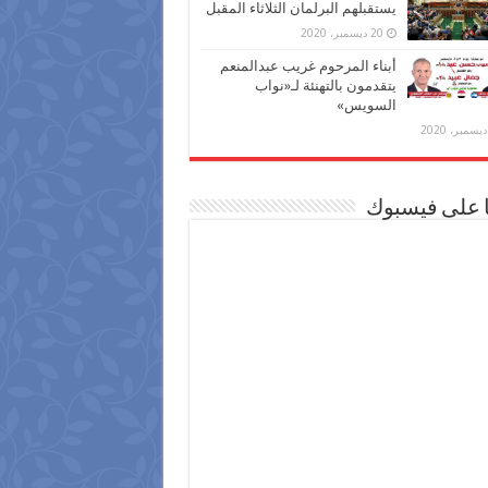
يستقبلهم البرلمان الثلاثاء المقبل
20 ديسمبر، 2020
أبناء المرحوم غريب عبدالمنعم
يتقدمون بالتهنئة لـ«نواب
السويس»
ا على فيسبوك