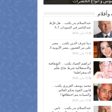
 كاركاتيرية
 كاركاتيرية
موس و أنواع الحشرات
ظفين بعد ارتفاع الأسعار
اع نسبة الطلاق في مصر
وأقلام
عبدالسلام بدر يكتب… هل فرَّط
عبدالناصر في السودان ؟..!!
12 يناير، 2026
دينا شرف الدين تكتب… مصر
على مر العصور.. مصر الأيوبية 3
12 يناير، 2026
ابراهيم الصياد يكتب… الشفافية
والاستقلالية شرط نجاح تعلُّم
الديمقراطية!
12 يناير، 2026
محمد يوسف العزيزي يكتب…
قانون القوة يحكم العالم..
والسيادة يتم اختطافها !
12 يناير، 2026
عبدالسلام بدر يكتب… ناس .