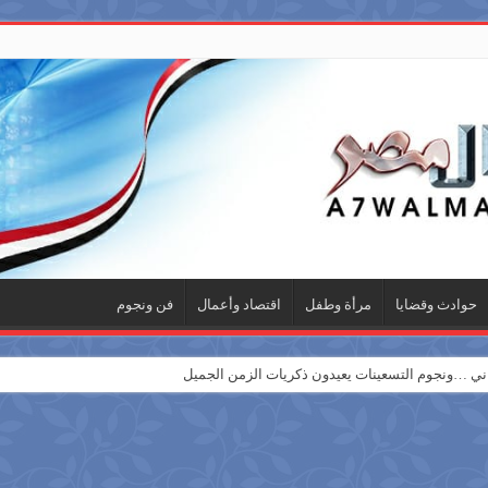
حوادث وقضايا
مرأة وطفل
اقتصاد وأعمال
فن ونجوم
 …ونجوم التسعينات يعيدون ذكريات الزمن الجميل