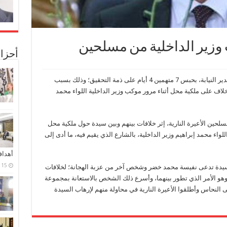
وزير الداخلية من مسلحين
أحزا
أمرت نيابة مدينة نصر برئاسة مصطفى خطاب، مدير النيابة، بحبس 7 متهمين 4 أيام على ذمة التحقيق؛ وذلك بسبب
اف على ملكية محل أثناء مرور موكب وزير الداخلية اللواء محمد
ن الأعيرة النارية، إثر خلافات بينهم وبين سيدة حول ملكية محل
واء محمد إبراهيم وزير الداخلية، بالشارع الذي يقيم فيه، ما أدى إلى
أهدا
15 فبراير، 2024
 سيدة تدعى نفيسة محمد خضر وشخص آخر من عزبة الهجانة؛ لخلافات
و الأمر الذي تطور بينهما، وأسرع ذلك الشخص بالاستعانة بمجموعة
لنحاس وأطلقوا الأعيرة النارية في محاولة منهم لإرهاب السيدة