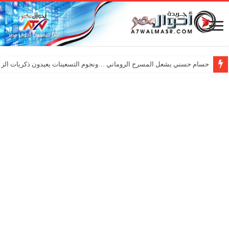
حسام حسني يشعل المسرح الروماني …ونجوم التسعينات يعيدون ذكريات الزم