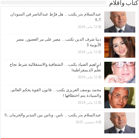
كتاب وأقلام
عبدالسلام بدر يكتب… هل فرَّط عبدالناصر في السودان
؟..!!
12 يناير، 2026
دينا شرف الدين تكتب… مصر على مر العصور.. مصر
الأيوبية 3
12 يناير، 2026
ابراهيم الصياد يكتب… الشفافية والاستقلالية شرط نجاح
تعلُّم الديمقراطية!
12 يناير، 2026
محمد يوسف العزيزي يكتب… قانون القوة يحكم العالم..
والسيادة يتم اختطافها !
12 يناير، 2026
عبدالسلام بدر يكتب… ناس . وناس بين التبذير والحرمان ..!!
6 ديسمبر، 2025