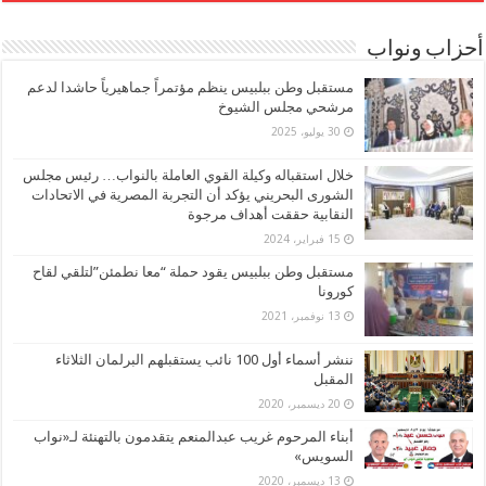
أحزاب ونواب
مستقبل وطن ببلبيس ينظم مؤتمراً جماهيرياً حاشدا لدعم
مرشحي مجلس الشيوخ
30 يوليو، 2025
خلال استقباله وكيلة القوي العاملة بالنواب… رئيس مجلس
الشورى البحريني يؤكد أن التجربة المصرية في الاتحادات
النقابية حققت أهداف مرجوة
15 فبراير، 2024
مستقبل وطن ببلبيس يقود حملة “معا نطمئن”لتلقي لقاح
كورونا
13 نوفمبر، 2021
ننشر أسماء أول 100 نائب يستقبلهم البرلمان الثلاثاء
المقبل
20 ديسمبر، 2020
أبناء المرحوم غريب عبدالمنعم يتقدمون بالتهنئة لـ«نواب
السويس»
13 ديسمبر، 2020