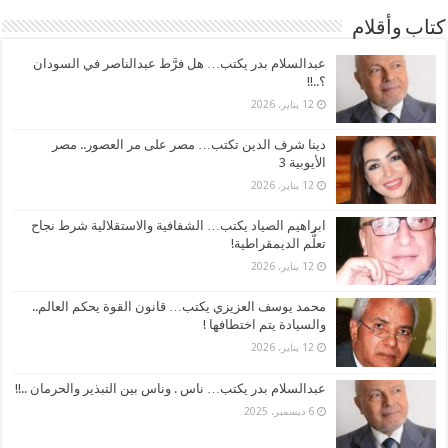
كتاب وأقلام
عبدالسلام بدر يكتب… هل فرَّط عبدالناصر في السودان
؟..!!
12 يناير، 2026
دينا شرف الدين تكتب… مصر على مر العصور.. مصر
الأيوبية 3
12 يناير، 2026
ابراهيم الصياد يكتب… الشفافية والاستقلالية شرط نجاح
تعلُّم الديمقراطية!
12 يناير، 2026
محمد يوسف العزيزي يكتب… قانون القوة يحكم العالم..
والسيادة يتم اختطافها !
12 يناير، 2026
عبدالسلام بدر يكتب… ناس . وناس بين التبذير والحرمان ..!!
6 ديسمبر، 2025