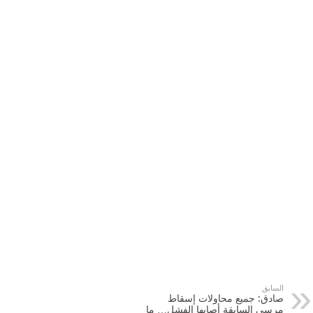
السابق
صادق: جميع محاولات إسقاط
مرسي السابقة أصابها الفشل… ما