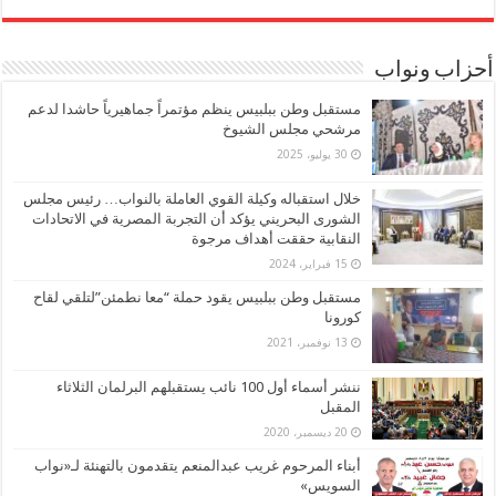
أحزاب ونواب
مستقبل وطن ببلبيس ينظم مؤتمراً جماهيرياً حاشدا لدعم
مرشحي مجلس الشيوخ
30 يوليو، 2025
خلال استقباله وكيلة القوي العاملة بالنواب… رئيس مجلس
الشورى البحريني يؤكد أن التجربة المصرية في الاتحادات
النقابية حققت أهداف مرجوة
15 فبراير، 2024
مستقبل وطن ببلبيس يقود حملة “معا نطمئن”لتلقي لقاح
كورونا
13 نوفمبر، 2021
ننشر أسماء أول 100 نائب يستقبلهم البرلمان الثلاثاء
المقبل
20 ديسمبر، 2020
أبناء المرحوم غريب عبدالمنعم يتقدمون بالتهنئة لـ«نواب
السويس»