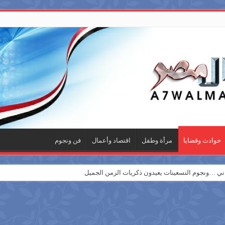
حوادث وقضايا
مرأة وطفل
اقتصاد وأعمال
فن ونجوم
 …ونجوم التسعينات يعيدون ذكريات الزمن الجميل