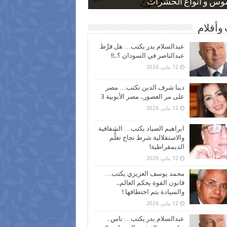
 كاركاتيرية
 كاركاتيرية
موس و أنواع الحشرات
ظفين بعد ارتفاع الأسعار
اع نسبة الطلاق في مصر
وأقلام
عبدالسلام بدر يكتب… هل فرَّط
عبدالناصر في السودان ؟..!!
12 يناير، 2026
دينا شرف الدين تكتب… مصر
على مر العصور.. مصر الأيوبية 3
12 يناير، 2026
ابراهيم الصياد يكتب… الشفافية
والاستقلالية شرط نجاح تعلُّم
الديمقراطية!
12 يناير، 2026
محمد يوسف العزيزي يكتب…
قانون القوة يحكم العالم..
والسيادة يتم اختطافها !
12 يناير، 2026
عبدالسلام بدر يكتب… ناس .