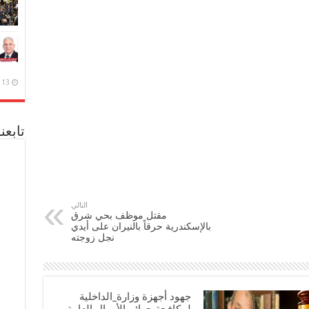
13 ديسمبر، 2020
تابعن
التالي
مقتل موظف بحي شرق
بالإسكندرية حرقاً بالنيران على أيدي
نجل زوجته
جهود أجهزة وزارة_الداخلية
لمكافحة جرائم الأموال العامة