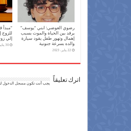
رضوي العوضي: ابني “يوسف”
“مبدأ ق
يرقد بين الحياة والموت بسبب
للزوج إ
إهمال وتهور طفل يقود سيارة
إلي زو
والده بسرعة جنونية
30 يناير، 2022
22 يناير، 2023
اترك تعليقاً
يجب أنت تكون
مسجل الدخول
لت