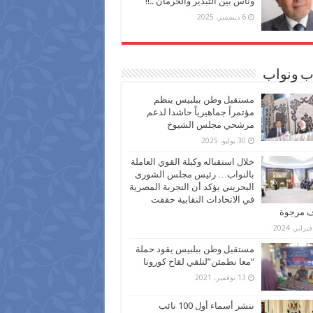
وناس بين التبذير والحرمان ..!!
6 ديسمبر، 2025
ب ونواب
مستقبل وطن ببلبيس ينظم
مؤتمراً جماهيرياً حاشدا لدعم
مرشحي مجلس الشيوخ
30 يوليو، 2025
خلال استقباله وكيلة القوي العاملة
بالنواب… رئيس مجلس الشورى
البحريني يؤكد أن التجربة المصرية
في الاتحادات النقابية حققت
ف مرجوة
مستقبل وطن ببلبيس يقود حملة
“معا نطمئن”لتلقي لقاح كورونا
13 نوفمبر، 2021
ننشر أسماء أول 100 نائب