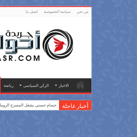
من نحن
سياسة الخصوصية
اتصل بنا
الاخبار
الركن السياسى
رياضة
حسام حسني يشعل المسرح الروماني
أخبار عاجلة