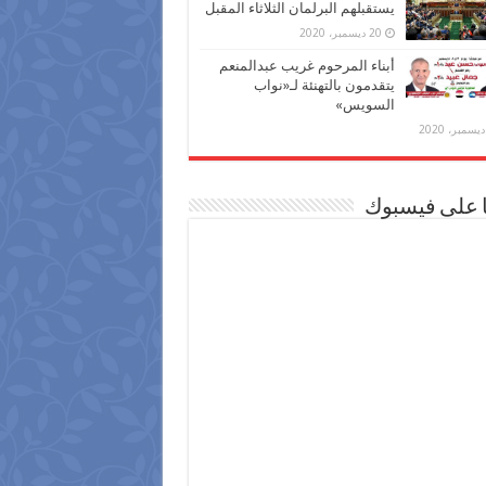
يستقبلهم البرلمان الثلاثاء المقبل
20 ديسمبر، 2020
أبناء المرحوم غريب عبدالمنعم
يتقدمون بالتهنئة لـ«نواب
السويس»
ا على فيسبوك