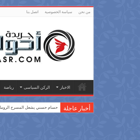
من نحن
سياسة الخصوصية
اتصل بنا
الاخبار
الركن السياسى
رياضة
حسام حسني يشعل المسرح الروماني
أخبار عاجلة