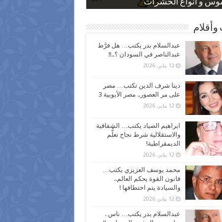
 كاركاتيرية
 كاركاتيرية
موس و أنواع الحشرات
ظفين بعد ارتفاع الأسعار
اع نسبة الطلاق في مصر
وأقلام
عبدالسلام بدر يكتب… هل فرَّط
عبدالناصر في السودان ؟..!!
12 يناير، 2026
دينا شرف الدين تكتب… مصر
على مر العصور.. مصر الأيوبية 3
12 يناير، 2026
ابراهيم الصياد يكتب… الشفافية
والاستقلالية شرط نجاح تعلُّم
الديمقراطية!
12 يناير، 2026
محمد يوسف العزيزي يكتب…
قانون القوة يحكم العالم..
والسيادة يتم اختطافها !
12 يناير، 2026
عبدالسلام بدر يكتب… ناس .