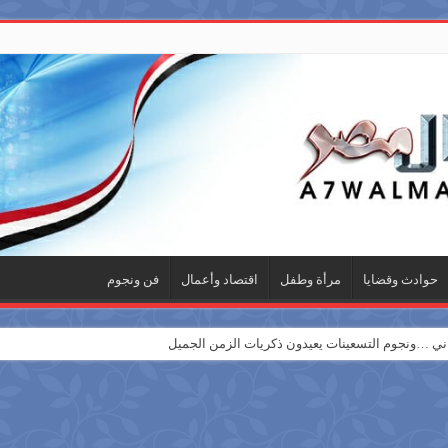
حوادث وقضايا
مرأة وطفل
اقتصاد وأعمال
فن ونجوم
 …ونجوم التسعينات يعيدون ذكريات الزمن الجميل