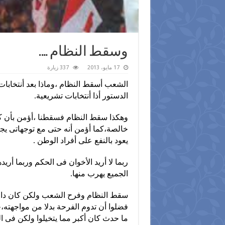
وسقط النظام ….
17 مايو، 2013
337 زيارة
الشعب أسقط النظام ،وماذا بعد أنتخابات ر
الدستور أذا أنتخابات تشريعية.
وهكذا سقط النظام فسقطنا ،أؤمن بأن كت
خالصة،كما أؤمن أنه حتى مع توجهاتى يج
يعود بالنفع على أفراد الوطن .
ربما لا أريد الأخوان فى الحكم وربما أري
الجميع يهرب منها.
سقط النظام وفرح الشعب ولكن كان داخل
فضلوا أن تدوم الفرحة بدلا من مواجهته،
ما حدث كان أكبر مما يتخيلوا ولكن فى الن