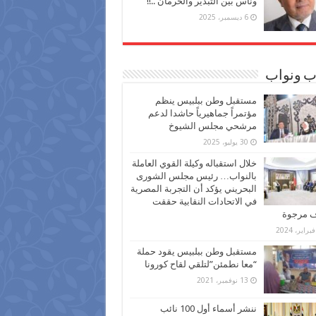
وناس بين التبذير والحرمان ..!!
6 ديسمبر، 2025
ب ونواب
مستقبل وطن ببلبيس ينظم
مؤتمراً جماهيرياً حاشدا لدعم
مرشحي مجلس الشيوخ
30 يوليو، 2025
خلال استقباله وكيلة القوي العاملة
بالنواب… رئيس مجلس الشورى
البحريني يؤكد أن التجربة المصرية
في الاتحادات النقابية حققت
ف مرجوة
مستقبل وطن ببلبيس يقود حملة
“معا نطمئن”لتلقي لقاح كورونا
13 نوفمبر، 2021
ننشر أسماء أول 100 نائب