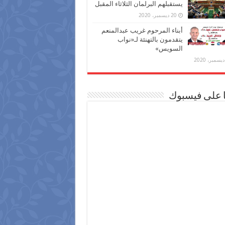
يستقبلهم البرلمان الثلاثاء المقبل
20 ديسمبر، 2020
أبناء المرحوم غريب عبدالمنعم
يتقدمون بالتهنئة لـ«نواب
السويس»
ا على فيسبوك