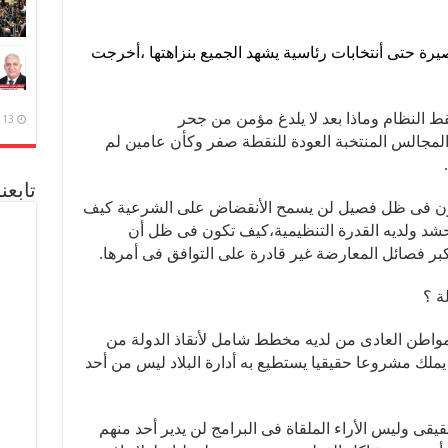
رة حتى أنتخابات رئاسية يشهد الجميع بنزاهتها ،أخرجت
النظام وماذا بعد لا يلدغ مؤمن من جحر
13 ديسمبر، 2020
جالس المنتخبة العودة للنقطة صفر وكأن عامين لم
تابعن
تكون فى ظل فصيل لن يسمح الأنقضاض على الشرعية كيف
شد ولديه القدرة التنظيمية،كيف تكون فى ظل أن
كبر فصائل المعارضة غير قادرة على التوافق فى أمرها.
ة ؟
مواطن العادى من لديه مخطط شامل لأنقاذ الدولة من
 يملك مشروعا حقيقيا يستطيع به أدارة البلاد ليس من أحد
قى وليس الأراء الملقاة فى البرامج لن يدير أحد منهم