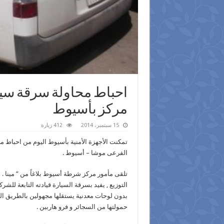
احباط محاولة سرقة سيار
مركز بأسيوط
15 سبتمبر، 2014
412 زيارة
تمكنت الأجهزة الأمنية بأسيوط اليوم من احباط 
الفرعى موشا – أسيوط .
التوزيع , يفيد بسرقة السيارة قيادته التابعة للش
بدون لوحات معدنية يستقلها مجهولين بالطريق الفر
حمولتها من السجائر و فرو هاربين .