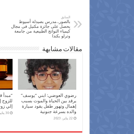
السابق
بالصور..مدرس بصيدلة أسيوط
يحصل على جائزة مكنيل فى مجال
كيمياء النواتج الطبيعية من جامعة
وترلو بكندا
مقالات مشابهة
رضوي العوضي: ابني “يوسف”
“مبدأ ق
يرقد بين الحياة والموت بسبب
للزوج إ
إهمال وتهور طفل يقود سيارة
إلي زو
والده بسرعة جنونية
30 يناير، 2022
22 يناير، 2023