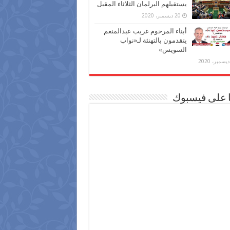
يستقبلهم البرلمان الثلاثاء المقبل
20 ديسمبر، 2020
أبناء المرحوم غريب عبدالمنعم
يتقدمون بالتهنئة لـ«نواب
السويس»
ا على فيسبوك