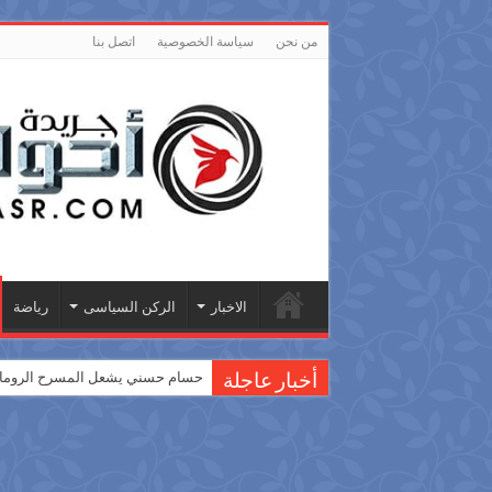
من نحن
سياسة الخصوصية
اتصل بنا
الاخبار
الركن السياسى
رياضة
حسام حسني يشعل المسرح الروماني
أخبار عاجلة