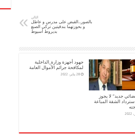
التالي
بالصور..القبض على مدرس و عاطل
و بحوزتهما بندقيتين تركى الصنع
بديروط أسيوط
جهود أجهزة وزارة_الداخلية
لمكافحة جرائم الأموال العامة
28 يناير، 2022
ضائي جديد” لا يجوز
سترداد الشقة المباعة
جته