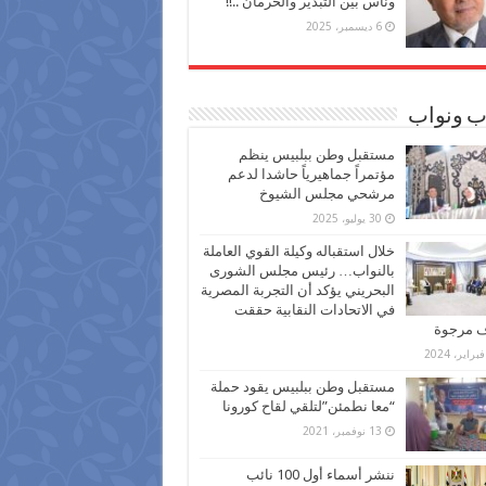
وناس بين التبذير والحرمان ..!!
6 ديسمبر، 2025
ب ونواب
مستقبل وطن ببلبيس ينظم
مؤتمراً جماهيرياً حاشدا لدعم
مرشحي مجلس الشيوخ
30 يوليو، 2025
خلال استقباله وكيلة القوي العاملة
بالنواب… رئيس مجلس الشورى
البحريني يؤكد أن التجربة المصرية
في الاتحادات النقابية حققت
ف مرجوة
مستقبل وطن ببلبيس يقود حملة
“معا نطمئن”لتلقي لقاح كورونا
13 نوفمبر، 2021
ننشر أسماء أول 100 نائب