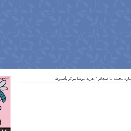
ارة محملة بـ” سجائر ” بقرية موشا مركز بأسيوط