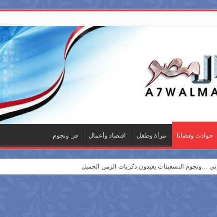
حوادث وقضايا
مرأة وطفل
اقتصاد وأعمال
فن ونجوم
 …ونجوم التسعينات يعيدون ذكريات الزمن الجميل