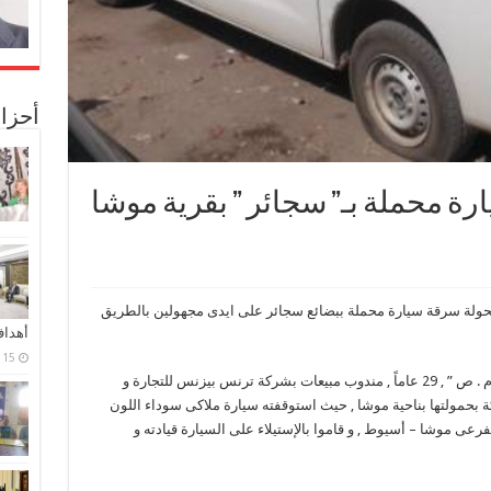
أحزا
ة محملة بـ” سجائر ” بقرية موشا
محولة سرقة سيارة محملة ببضائع سجائر على ايدى مجهولين بالطريق
أهدا
15 فبراير، 2024
تلقى مأمور مركز شرطة أسيوط بلاغاً من ” مينا . م . ص ” , 29 عاماً , مندوب مبيعات بشركة ترنس بيزنس للتجارة و
ركة بحمولتها بناحية موشا , حيث استوقفته سيارة ملاكى سوداء اللون
عى موشا – أسيوط , و قاموا بالإستيلاء على السيارة قيادته و