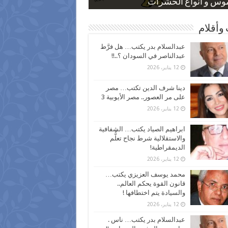
 كاركاتيرية
 كاركاتيرية
موس و أنواع الحشرات
ظفين بعد ارتفاع الأسعار
اع نسبة الطلاق في مصر
وأقلام
عبدالسلام بدر يكتب… هل فرَّط
عبدالناصر في السودان ؟..!!
12 يناير، 2026
دينا شرف الدين تكتب… مصر
على مر العصور.. مصر الأيوبية 3
12 يناير، 2026
ابراهيم الصياد يكتب… الشفافية
والاستقلالية شرط نجاح تعلُّم
الديمقراطية!
12 يناير، 2026
محمد يوسف العزيزي يكتب…
قانون القوة يحكم العالم..
والسيادة يتم اختطافها !
12 يناير، 2026
عبدالسلام بدر يكتب… ناس .