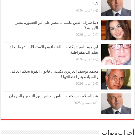
؟..!!
12 يناير، 2026
دينا شرف الدين تكتب… مصر على مر العصور.. مصر
الأيوبية 3
12 يناير، 2026
ابراهيم الصياد يكتب… الشفافية والاستقلالية شرط نجاح
تعلُّم الديمقراطية!
12 يناير، 2026
محمد يوسف العزيزي يكتب… قانون القوة يحكم العالم..
والسيادة يتم اختطافها !
12 يناير، 2026
عبدالسلام بدر يكتب… ناس . وناس بين التبذير والحرمان ..!!
6 ديسمبر، 2025
أحزاب ونواب