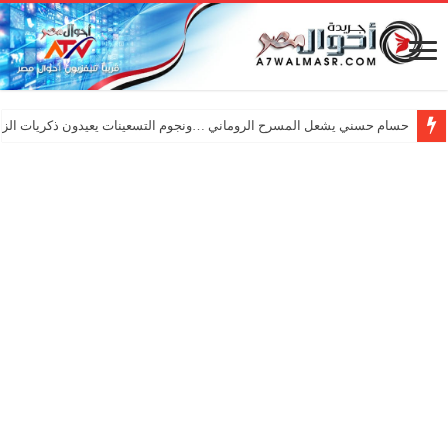
حسام حسني يشعل المسرح الروماني …ونجوم التسعينات يعيدون ذكريات الزم