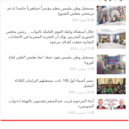
مستقبل وطن ببلبيس ينظم مؤتمراً جماهيرياً حاشدا لدعم
مرشحي مجلس الشيوخ
30 يوليو، 2025
خلال استقباله وكيلة القوي العاملة بالنواب… رئيس مجلس
الشورى البحريني يؤكد أن التجربة المصرية في الاتحادات
النقابية حققت أهداف مرجوة
15 فبراير، 2024
مستقبل وطن ببلبيس يقود حملة “معا نطمئن”لتلقي لقاح
كورونا
13 نوفمبر، 2021
ننشر أسماء أول 100 نائب يستقبلهم البرلمان الثلاثاء
المقبل
20 ديسمبر، 2020
أبناء المرحوم غريب عبدالمنعم يتقدمون بالتهنئة لـ«نواب
السويس»
13 ديسمبر، 2020