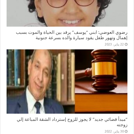
رضوي العوضي: ابني “يوسف” يرقد بين الحياة والموت بسبب
إهمال وتهور طفل يقود سيارة والده بسرعة جنونية
22 يناير، 2023
“مبدأ قضائي جديد” لا يجوز للزوج إسترداد الشقة المباعة إلي
زوجته
30 يناير، 2022