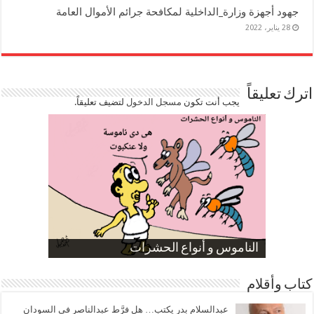
جهود أجهزة وزارة_الداخلية لمكافحة جرائم الأموال العامة
28 يناير، 2022
اترك تعليقاً
يجب أنت تكون
مسجل الدخول
لتضيف تعليقاً.
صورة كاركاتيرية
صورة كاركاتيرية
الناموس و أنواع الحشرات
الموظفين بعد ارتفاع الأسعار
ارتفاع نسبة الطلاق في مصر
كتاب وأقلام
عبدالسلام بدر يكتب… هل فرَّط عبدالناصر في السودان