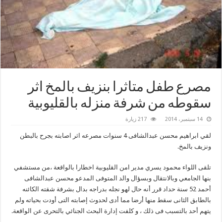
مصرع طفل متاثرا بنزيف بالمخ اثر
سقوطه من شرفة منزله بالقليوبية
14 سبتمبر، 2014
217 زيارة
لقي ابراهيم محسن عبدالشافى 4 سنوات مصرعه اثر اصابته بجرح بالبطن
ونزيف بالمخ.
تلقى اللواء محمود يسري مدير امن القليوبية اخطارا بالواقعة ،من مستشفي
بنها الجامعي وبالانتقال وبسؤال والد المتوفى المدعو محسن عبدالشافى
أحمد 52 سنة حداد قرر أنه حال لهو نجله بدراجه بدال بشرفة شقته الكائنه
بالطابق الثانى سقط منها أرضا مما أدى لحدوث إصابته التى أودت بحياته ولم
يتهم أحد بالتسبب فى ذلك ، و كلفت إدارة البحث الجنائي بالتحرى عن الواقعة.