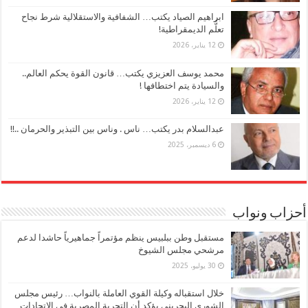
ابراهيم الصياد يكتب… الشفافية والاستقلالية شرط نجاح
تعلُّم الديمقراطية!
12 يناير، 2026
محمد يوسف العزيزي يكتب… قانون القوة يحكم العالم..
والسيادة يتم اختطافها !
12 يناير، 2026
عبدالسلام بدر يكتب… ناس . وناس بين التبذير والحرمان ..!!
6 ديسمبر، 2025
أحزاب ونواب
مستقبل وطن ببلبيس ينظم مؤتمراً جماهيرياً حاشدا لدعم
مرشحي مجلس الشيوخ
30 يوليو، 2025
خلال استقباله وكيلة القوي العاملة بالنواب… رئيس مجلس
الشورى البحريني يؤكد أن التجربة المصرية في الاتحادات