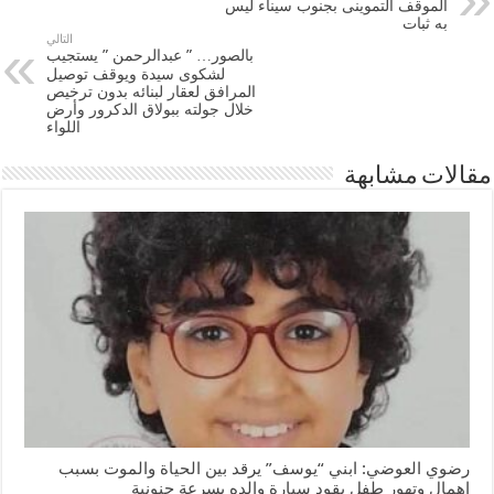
الموقف التموينى بجنوب سيناء ليس
به ثبات
التالي
بالصور… ” عبدالرحمن ” يستجيب
لشكوى سيدة ويوقف توصيل
المرافق لعقار لبنائه بدون ترخيص
خلال جولته ببولاق الدكرور وأرض
اللواء
مقالات مشابهة
رضوي العوضي: ابني “يوسف” يرقد بين الحياة والموت بسبب
إهمال وتهور طفل يقود سيارة والده بسرعة جنونية