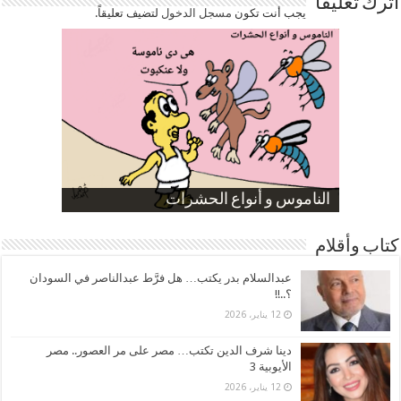
اترك تعليقاً
يجب أنت تكون
مسجل الدخول
لتضيف تعليقاً.
صورة كاركاتيرية
صورة كاركاتيرية
الناموس و أنواع الحشرات
الموظفين بعد ارتفاع الأسعار
ارتفاع نسبة الطلاق في مصر
كتاب وأقلام
عبدالسلام بدر يكتب… هل فرَّط عبدالناصر في السودان
؟..!!
12 يناير، 2026
دينا شرف الدين تكتب… مصر على مر العصور.. مصر
الأيوبية 3
12 يناير، 2026