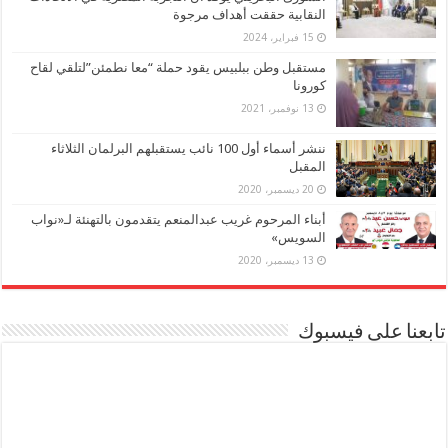
النقابية حققت أهداف مرجوة
15 فبراير، 2024
مستقبل وطن ببلبيس يقود حملة “معا نطمئن”لتلقي لقاح
كورونا
13 نوفمبر، 2021
ننشر أسماء أول 100 نائب يستقبلهم البرلمان الثلاثاء
المقبل
20 ديسمبر، 2020
أبناء المرحوم غريب عبدالمنعم يتقدمون بالتهنئة لـ«نواب
السويس»
13 ديسمبر، 2020
تابعنا على فيسبوك