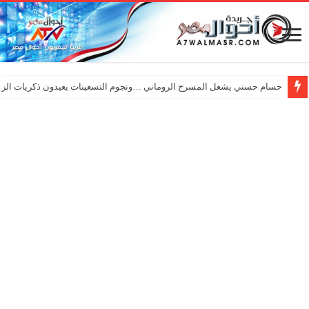
حسام حسني يشعل المسرح الروماني …ونجوم التسعينات يعيدون ذكريات الزم