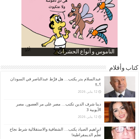
صورة كاركاتيرية
صورة كاركاتيرية
الناموس و أنواع الحشرات
الموظفين بعد ارتفاع الأسعار
ارتفاع نسبة الطلاق في مصر
كتاب وأقلام
عبدالسلام بدر يكتب… هل فرَّط عبدالناصر في السودان
؟..!!
12 يناير، 2026
دينا شرف الدين تكتب… مصر على مر العصور.. مصر
الأيوبية 3
12 يناير، 2026
ابراهيم الصياد يكتب… الشفافية والاستقلالية شرط نجاح
تعلُّم الديمقراطية!