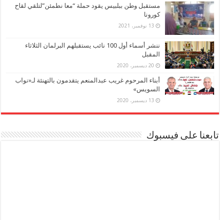
مستقبل وطن ببلبيس يقود حملة “معا نطمئن”لتلقي لقاح
كورونا
13 نوفمبر، 2021
ننشر أسماء أول 100 نائب يستقبلهم البرلمان الثلاثاء
المقبل
20 ديسمبر، 2020
أبناء المرحوم غريب عبدالمنعم يتقدمون بالتهنئة لـ«نواب
السويس»
13 ديسمبر، 2020
تابعنا على فيسبوك