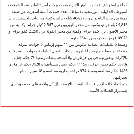
كما تم إستهداف عدد من البؤر الإجرامية بمديريات أمن “القليوبية ، الشرقية ،
أسيوط ، الدقهلية ، بورسعيد ، دمياط”، بعدة حملات أمنية أسفرت عن ضبط
كمية من نبات البانجو تزن 404,275 كيلو جرام، وكمية من نبات الحشيش تزن
9,816 كيلو جرام، وكمية من مخدر الهيروين تزن 2,547 كيلو جرام، وكمية من
مخدر الأفيون تزن 225 جرام، وكمية من مخدر الفولة تزن 2,250 كيلو جرام، و
18073 قرص مخدر، بحوزة 284 متهم .
وضبط 5 تشكيلات عصابية مكونين من 11 متهم إرتكبوا 6 حوادث سرقة
متنوعة، وضبط 7 متهمين لقيامهم بإرتكاب أعمال البلطجة وحوادث السرقات
بالإكراه، وبحوزتهم فردين خرطوش و6 أسلحة بيضاء، وتنفيذ 73 حكم جناية،
و5670 حكم حبس جزئى ، و1115 حكم حبس مستأنف، و 3628 حكم غرامة، و
1426 حكم مخالفة، وضبط 974 دراجة بخارية مخالفة، و 18 سيارة مبلغ
بسرقتها .
وتم إتخاذ كافة الإجراءات القانونية اللازمة حيال كل واقعة على حده ، وجارى
إستمرار الحملات الأمنية .