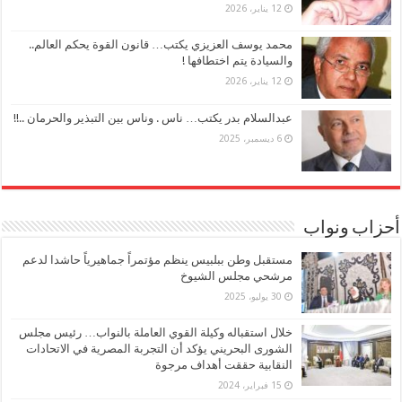
12 يناير، 2026
محمد يوسف العزيزي يكتب… قانون القوة يحكم العالم..
والسيادة يتم اختطافها !
12 يناير، 2026
عبدالسلام بدر يكتب… ناس . وناس بين التبذير والحرمان ..!!
6 ديسمبر، 2025
أحزاب ونواب
مستقبل وطن ببلبيس ينظم مؤتمراً جماهيرياً حاشدا لدعم
مرشحي مجلس الشيوخ
30 يوليو، 2025
خلال استقباله وكيلة القوي العاملة بالنواب… رئيس مجلس
الشورى البحريني يؤكد أن التجربة المصرية في الاتحادات
النقابية حققت أهداف مرجوة
15 فبراير، 2024