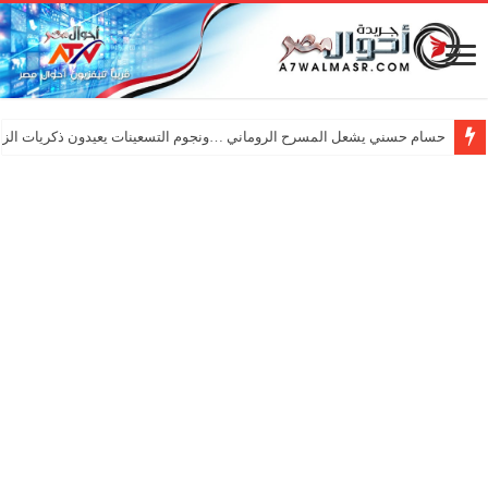
حسام حسني يشعل المسرح الروماني …ونجوم التسعينات يعيدون ذكريات الزم