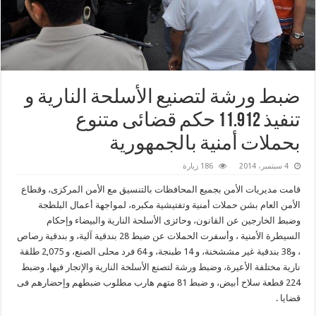
ضبط ورشة لتصنيع الأسلحة النارية و
تنفيذ 11.912 حكم قضائى متنوع
بحملات أمنية بالجمهورية
4 سبتمبر، 2014
186 زيارة
قامت مديريات الأمن بجميع المحافظات بالتنسيق مع الأمن المركزى، وقطاع
الأمن العام بشن حملات أمنية وتفتيشية مكبره، لمواجهة أعمال البلطجة
وضبط الخارجين عن القانون، وحائزى الأسلحة النارية والبيضاء وإحكام
السيطرة الأمنية ، وأسفرت الحملات عن ضبط 28 بندقية آلية، و بندقية رصاص
، و38 بندقية غير مششخنة، و 14 طبنجة، و 64 فرد محلى الصنع، و 2,075 طلقة
نارية مختلفة الأعيرة، وضبط ورشة لتصنع الأسلحة النارية والإتجار فيها، وضبط
224 قطعة سلاح أبيض، و ضبط 81 متهم هارب مطلوب ضبطهم وإحضارهم فى
قضايا .