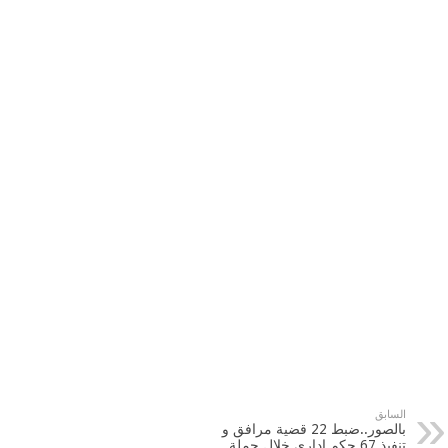
السابق
بالصور..ضبط 22 قضية مرافق و
تنفيذ 67 حكم ادارى خلال حملة