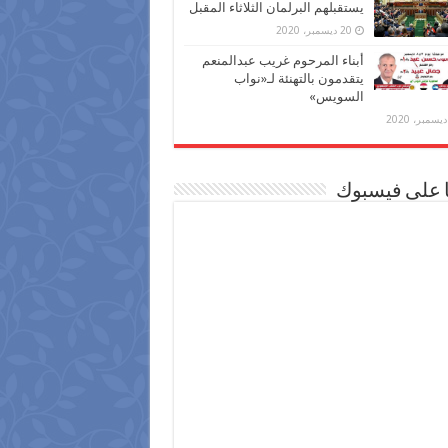
يستقبلهم البرلمان الثلاثاء المقبل
20 ديسمبر، 2020
أبناء المرحوم غريب عبدالمنعم
يتقدمون بالتهنئة لـ«نواب
السويس»
ا على فيسبوك