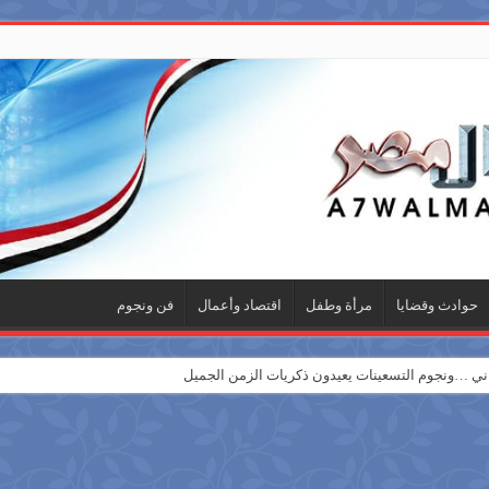
حوادث وقضايا
مرأة وطفل
اقتصاد وأعمال
فن ونجوم
 …ونجوم التسعينات يعيدون ذكريات الزمن الجميل