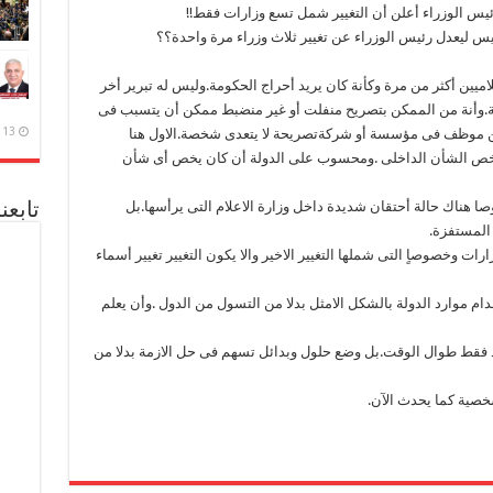
يس الوزراء أعلن أن التغيير شمل تسع وزارات فقط!!
يس ليعدل رئيس الوزراء عن تغيير ثلاث وزراء مرة واحدة؟؟
ميين أكثر من مرة وكأنة كان يريد أحراج الحكومة.وليس له تبرير أخر
دولة.وأنة من الممكن بتصريح منفلت أو غير منضبط ممكن أن يتسبب فى
13 ديسمبر، 2020
ين موظف فى مؤسسة أو شركةتصريحة لا يتعدى شخصة.الاول هنا
يخص الشأن الداخلى .ومحسوب على الدولة أن كان يخص أى شأن
وصا هناك حالة أحتقان شديدة داخل وزارة الاعلام التى يرأسها.بل
تابعن
المستفزة.
ات وخصوصاٍ التى شملها التغيير الاخير والا يكون التغيير تغيير أسماء
 موارد الدولة بالشكل الامثل بدلا من التسول من الدول .وأن يعلم
 فقط طوال الوقت.بل وضع حلول وبدائل تسهم فى حل الازمة بدلا من
صية كما يحدث الآن.