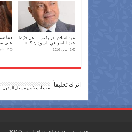
دينا ش
عبدالسلام بدر يكتب… هل فرَّط
على مر 
عبدالناصر في السودان ؟..!!
12 يناير، 2026
12 يناير، 2026
اترك تعليقاً
يجب أنت تكون
مسجل الدخول
لت
حقوق النشر محفوظة لـجريدة احوال مصر © 2026