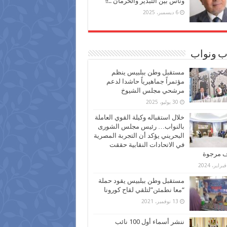
وناس بين التبذير والحرمان ..!!
6 ديسمبر، 2025
ب ونواب
مستقبل وطن ببلبيس ينظم
مؤتمراً جماهيرياً حاشدا لدعم
مرشحي مجلس الشيوخ
30 يوليو، 2025
خلال استقباله وكيلة القوي العاملة
بالنواب… رئيس مجلس الشورى
البحريني يؤكد أن التجربة المصرية
في الاتحادات النقابية حققت
ف مرجوة
مستقبل وطن ببلبيس يقود حملة
“معا نطمئن”لتلقي لقاح كورونا
13 نوفمبر، 2021
ننشر أسماء أول 100 نائب