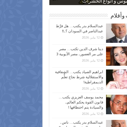
 كاركاتيرية
 كاركاتيرية
موس و أنواع الحشرات
ظفين بعد ارتفاع الأسعار
اع نسبة الطلاق في مصر
وأقلام
عبدالسلام بدر يكتب… هل فرَّط
عبدالناصر في السودان ؟..!!
12 يناير، 2026
دينا شرف الدين تكتب… مصر
على مر العصور.. مصر الأيوبية 3
12 يناير، 2026
ابراهيم الصياد يكتب… الشفافية
والاستقلالية شرط نجاح تعلُّم
الديمقراطية!
12 يناير، 2026
محمد يوسف العزيزي يكتب…
قانون القوة يحكم العالم..
والسيادة يتم اختطافها !
12 يناير، 2026
عبدالسلام بدر يكتب… ناس .