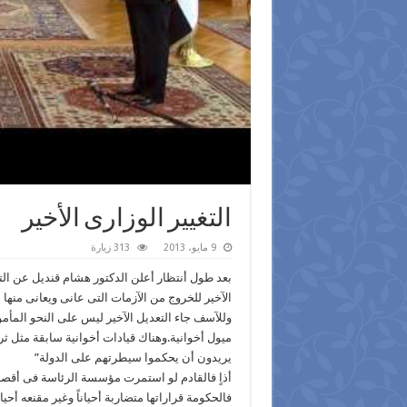
التغيير الوزارى الأخير
9 مايو، 2013
313 زيارة
بعد طول أنتظار أعلن الدكتور هشام قنديل عن الت
الآخير للخروج من الآزمات التى عانى ويعانى منه
وللآسف جاء التعديل الآخير ليس على النحو المأ
ميول أخوانية.وهناك قيادات أخوانية سابقة مثل ث
يريدون أن يحكموا سيطرتهم على الدولة”
أذاٍ فالقادم لو استمرت مؤسسة الرئاسة فى أقصا
فالحكومة قراراتها متضاربة أحياناً وغير مقنعه أحي