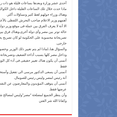
أحدى عشر وزارة وبعدها بساعات قليلة هو ذات رئ
ماذا حدث خلال تلك الساعات القليلة داخل الكوال
وهناك وزراء حولهم لغط كثير وتساؤلات أكثر.
أهمهم وزير الاعلام صاحب التحرش اللفظى بالأعلا
الا أنة لا يعرف الفرق بين عملة فى موقع وزير 
حالة توتر بين مصر وأى دولة أخرى.وهناك فرق ب
تصريحاتة محسوبة على الحكومة لو كان تصريح 
خارجى.
والسؤال هنا..لماذا لم يتم تغيير ذلك الوزير .وخص
وداخل مصر كلها بسبب أداءة الضعيف وتصريحاتة 
أتمنى أن يكون هناك تغيير حقيقى فى أدء كل الوزار
فقط
أتمنى أن يسعى الدكتور مرسى الى تفعيل وأستخدام
أنة رئيس لمصر وليس رئيس للصومال.
أتمنى أن يتوقف المؤيدون والمعارضون عن النقد
عرضها فقط.
وأن ينظر الجميع لمصلحة “مصر”وليس لمصالح شخ
وكفانا الله شر الفتن