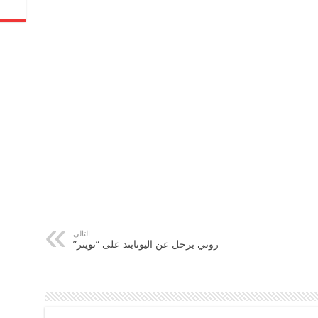
التالي
روني يرحل عن اليونايتد على “تويتر”