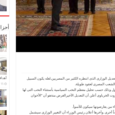
أحزا
أهدا
عديل الوزارى الذى انتظره الكثير من المصريين.لعله يكون السبيل
ا الشعب المصرى لعقود طويلة.
15 فبراير، 2024
مول وذلك حسب تحليل معظم النخب السياسية بأستثناء النخب التى لها
روت الخرباوى أعلن أن التعديل الآخيرالغرض منةهو أن “الأخوان
ء من يعارضونها سيكون للآسوأ.
اناً أخرى .وأخرها أعلان رئيس الوزراء أن التغيير الوزارى سيشمل