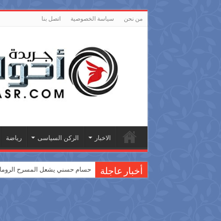
من نحن
سياسة الخصوصية
اتصل بنا
الاخبار
الركن السياسى
رياضة
حسام حسني يشعل المسرح الروماني
أخبار عاجلة