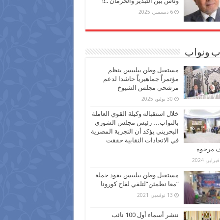
وناس بين التبذير والحرمان ..!!
6 ديسمبر، 2025
ب ونواب
مستقبل وطن ببلبيس ينظم
مؤتمراً جماهيرياً حاشدا لدعم
مرشحي مجلس الشيوخ
30 يوليو، 2025
خلال استقباله وكيلة القوي العاملة
بالنواب… رئيس مجلس الشورى
البحريني يؤكد أن التجربة المصرية
في الاتحادات النقابية حققت
ف مرجوة
مستقبل وطن ببلبيس يقود حملة
“معا نطمئن”لتلقي لقاح كورونا
13 نوفمبر، 2021
ننشر أسماء أول 100 نائب