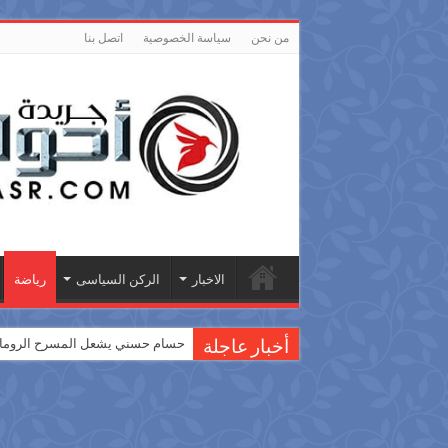
من نحن
سياسة الخصوصية
اتصل بنا
الاخبار
الركن السياسى
رياضة
حسام حسني يشعل المسرح الروماني
أخبار عاجلة