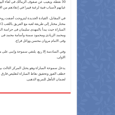
30 نقطة، ويغيب عن صفوف الزمالك فى لقاء اليوم
غيابهم لأسباب فنية لرغبة فييرا في إنقاذهم من الإ
في المقابل، القيادة الجديدة لبتروجت أضفت روحة
المباراة حيث يبدأ بالمهدى سليمان فى حراسة 
ومحمد الزيادى ومحمود سمنة وأسامة محمد فى ا
وفى الامام مروان محسن ووائل فراج.
وفي السادسة إلا ربع، يلتقي سموحة وإنبى على 
الاولى.
خطف الفوز وتحقيق نقاط المباراة لتقليص فارق 
لضمان التأهل للمربع الذهبى.