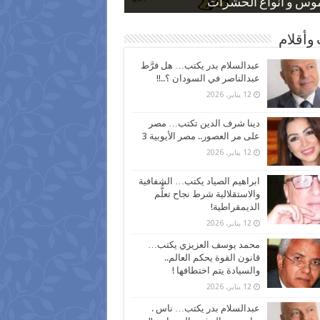
 كاركاتيرية
 كاركاتيرية
موس و أنواع الحشرات
ظفين بعد ارتفاع الأسعار
اع نسبة الطلاق في مصر
وأقلام
عبدالسلام بدر يكتب… هل فرَّط
عبدالناصر في السودان ؟..!!
12 يناير، 2026
دينا شرف الدين تكتب… مصر
على مر العصور.. مصر الأيوبية 3
12 يناير، 2026
ابراهيم الصياد يكتب… الشفافية
والاستقلالية شرط نجاح تعلُّم
الديمقراطية!
12 يناير، 2026
محمد يوسف العزيزي يكتب…
قانون القوة يحكم العالم..
والسيادة يتم اختطافها !
12 يناير، 2026
عبدالسلام بدر يكتب… ناس .