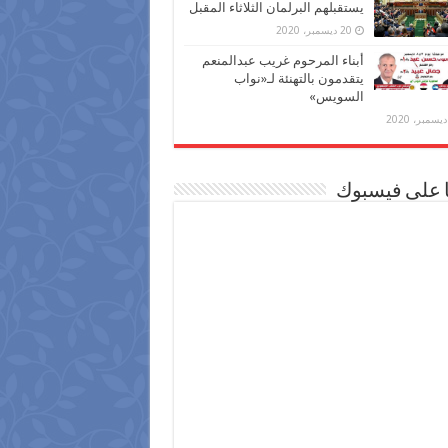
يستقبلهم البرلمان الثلاثاء المقبل
20 ديسمبر، 2020
أبناء المرحوم غريب عبدالمنعم
يتقدمون بالتهنئة لـ«نواب
السويس»
ا على فيسبوك