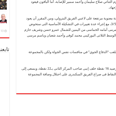
 الثنائي صلاح سليمان وأحمد سمير للإصابة، أما الباقون فيعود
جهاد.
 معنوية مرتفعة على لاعبي الفريق البترولي، ومن المقرر أن يعود
مختار مختار إلى طريقة لعبه مع الفريق باللعب 3/5/2، مع إجراء عدة تغييرات في التشكيلة الأساسية التى ستخوض
المرمى أمامه الخماسى من اليمين للشمال عمرو حسن وشريف حازم
13 ديسمبر، 2020
لوسط الثلاثى البوركينى محمد كوفى وأحمد شعبان وباسم مرسى
تابعن
ملعب “الدفاع الجوي” في منافسات نفس الجولة ولكن بالمجموعة
يدخل سموحة المباراة وهو يحتل المركز الثالث برصيد 16 نقطة خلف إنبى صاحب المركز الثانى بـ22 نقطة، ويسعى إلى
النقاط فى صراع الفريق السكندرى على احتلال وصافة المجموعة